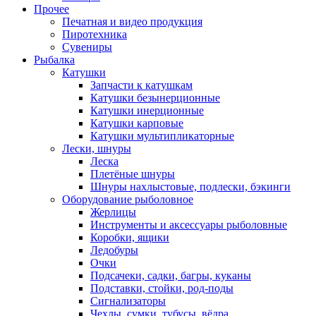
Прочее
Печатная и видео продукция
Пиротехника
Сувениры
Рыбалка
Катушки
Запчасти к катушкам
Катушки безынерционные
Катушки инерционные
Катушки карповые
Катушки мультипликаторные
Лески, шнуры
Леска
Плетёные шнуры
Шнуры нахлыстовые, подлески, бэкинги
Оборудование рыболовное
Жерлицы
Инструменты и аксессуары рыболовные
Коробки, ящики
Ледобуры
Очки
Подсачеки, садки, багры, куканы
Подставки, стойки, род-поды
Сигнализаторы
Чехлы, сумки, тубусы, вёдра