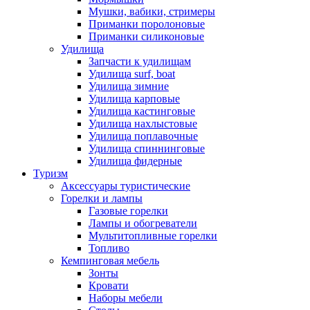
Мушки, вабики, стримеры
Приманки поролоновые
Приманки силиконовые
Удилища
Запчасти к удилищам
Удилища surf, boat
Удилища зимние
Удилища карповые
Удилища кастинговые
Удилища нахлыстовые
Удилища поплавочные
Удилища спиннинговые
Удилища фидерные
Туризм
Аксессуары туристические
Горелки и лампы
Газовые горелки
Лампы и обогреватели
Мультитопливные горелки
Топливо
Кемпинговая мебель
Зонты
Кровати
Наборы мебели