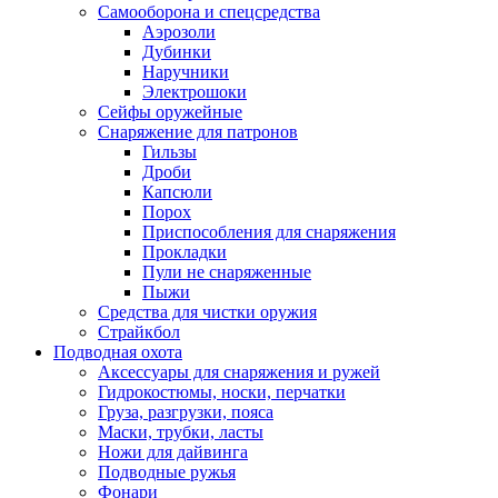
Самооборона и спецсредства
Аэрозоли
Дубинки
Наручники
Электрошоки
Сейфы оружейные
Снаряжение для патронов
Гильзы
Дроби
Капсюли
Порох
Приспособления для снаряжения
Прокладки
Пули не снаряженные
Пыжи
Средства для чистки оружия
Страйкбол
Подводная охота
Аксессуары для снаряжения и ружей
Гидрокостюмы, носки, перчатки
Груза, разгрузки, пояса
Маски, трубки, ласты
Ножи для дайвинга
Подводные ружья
Фонари