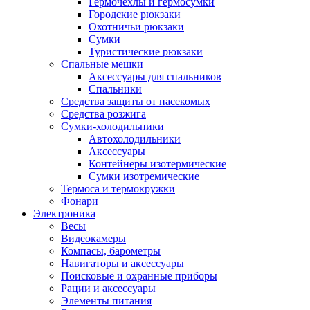
Гермочехлы и гермосумки
Городские рюкзаки
Охотничьи рюкзаки
Сумки
Туристические рюкзаки
Спальные мешки
Аксессуары для спальников
Спальники
Средства защиты от насекомых
Средства розжига
Сумки-холодильники
Автохолодильники
Аксессуары
Контейнеры изотермические
Сумки изотремические
Термоса и термокружки
Фонари
Электроника
Весы
Видеокамеры
Компасы, барометры
Навигаторы и аксессуары
Поисковые и охранные приборы
Рации и аксессуары
Элементы питания