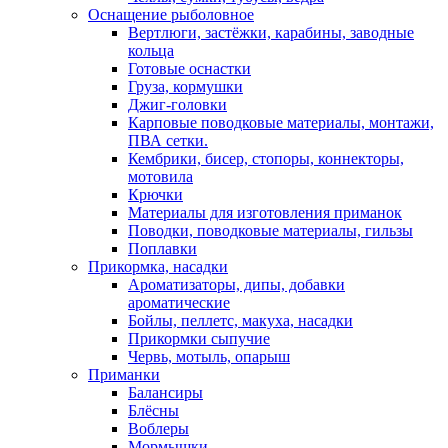
Оснащение рыболовное
Вертлюги, застёжки, карабины, заводные
кольца
Готовые оснастки
Груза, кормушки
Джиг-головки
Карповые поводковые материалы, монтажи,
ПВА сетки.
Кембрики, бисер, стопоры, коннекторы,
мотовила
Крючки
Материалы для изготовления приманок
Поводки, поводковые материалы, гильзы
Поплавки
Прикормка, насадки
Ароматизаторы, дипы, добавки
ароматические
Бойлы, пеллетс, макуха, насадки
Прикормки сыпучие
Червь, мотыль, опарыш
Приманки
Балансиры
Блёсны
Воблеры
Мормышки