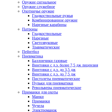
Оружие сигнальное
Оружие служебное
Охотничье оружие
Гладкоствольные ружья
Комбинированное оружие
Нарезные карабины
Патроны
Гладкоствольные
Нарезные
Светозвуковые
Травматические
Пейнтбол
Пневматика
Баллончики газовые
Винтовки с д.э. более 7,5 дж лицензия
Винтовки с д.э. до 3,5 дж
Винтовки с д.э. до 7,5 дж
Пистолеты пневматические
Пульки для пневматики
Револьверы пневматические
Приманки для охоты
Манки
Приманки
Чучела
Электроманок