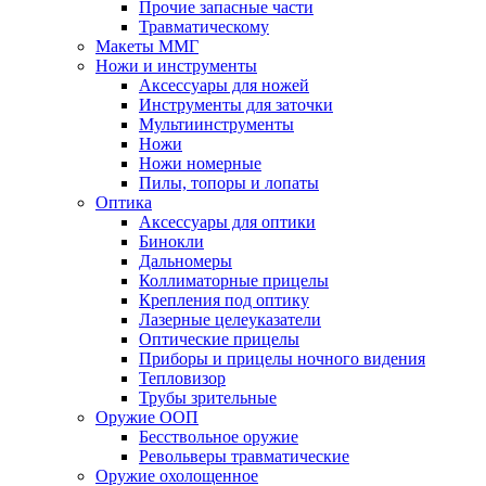
Прочие запасные части
Травматическому
Макеты ММГ
Ножи и инструменты
Аксессуары для ножей
Инструменты для заточки
Мультиинструменты
Ножи
Ножи номерные
Пилы, топоры и лопаты
Оптика
Аксессуары для оптики
Бинокли
Дальномеры
Коллиматорные прицелы
Крепления под оптику
Лазерные целеуказатели
Оптические прицелы
Приборы и прицелы ночного видения
Тепловизор
Трубы зрительные
Оружие ООП
Бесствольное оружие
Револьверы травматические
Оружие охолощенное