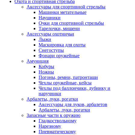
Охота и спортивная стрельба
Аксессуары для спортивной стрельбы
Машинки метательные
Наушники
Очки для спортивной стрельбы
Тарелочки, мишени
Аксессуары охотничьи
Лыжи
Маскировка для охоты
Снегоступы
Фонари оружейные
Амуниция
Кобуры
Ножны
Погоны, ремни, патронташи
Чехлы оружейные, кейсы
Чехлы под баллончики, дубинку и
наручники
Арбалеты, луки, рогатки
Аксессуары для луков, арбалетов
Арбалеты, луки, рогатки
Запасные части к оружию
Гладкоствольному
Нарезному
Пневматическому