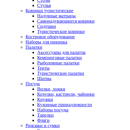
Столы
Стулья
Коврики туристические
Надувные матрацы
Самонадувающиеся коврики
Сидушки
Туристические коврики
Костровое оборудование
Наборы для пикника
Палатки
Аксессуары для палаток
Кемпинговые палатки
Рыболовные палатки
Тенты
Туристические палатки
Шатры
Посуда
Вилки, ложки
Котелки, кастрюли, чайники
Кружки
Кухонные принадлежности
Наборы посуды
Тарелки
Фляги
Рюкзаки и сумки