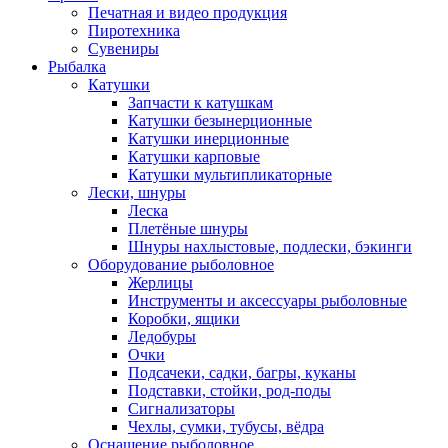
Печатная и видео продукция
Пиротехника
Сувениры
Рыбалка
Катушки
Запчасти к катушкам
Катушки безынерционные
Катушки инерционные
Катушки карповые
Катушки мультипликаторные
Лески, шнуры
Леска
Плетёные шнуры
Шнуры нахлыстовые, подлески, бэкинги
Оборудование рыболовное
Жерлицы
Инструменты и аксессуары рыболовные
Коробки, ящики
Ледобуры
Очки
Подсачеки, садки, багры, куканы
Подставки, стойки, род-поды
Сигнализаторы
Чехлы, сумки, тубусы, вёдра
Оснащение рыболовное