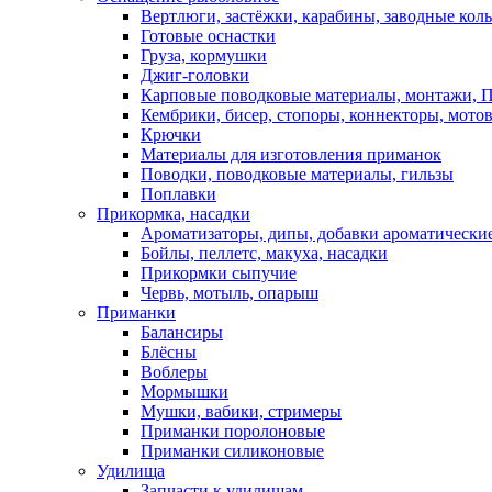
Вертлюги, застёжки, карабины, заводные кол
Готовые оснастки
Груза, кормушки
Джиг-головки
Карповые поводковые материалы, монтажи, П
Кембрики, бисер, стопоры, коннекторы, мото
Крючки
Материалы для изготовления приманок
Поводки, поводковые материалы, гильзы
Поплавки
Прикормка, насадки
Ароматизаторы, дипы, добавки ароматически
Бойлы, пеллетс, макуха, насадки
Прикормки сыпучие
Червь, мотыль, опарыш
Приманки
Балансиры
Блёсны
Воблеры
Мормышки
Мушки, вабики, стримеры
Приманки поролоновые
Приманки силиконовые
Удилища
Запчасти к удилищам