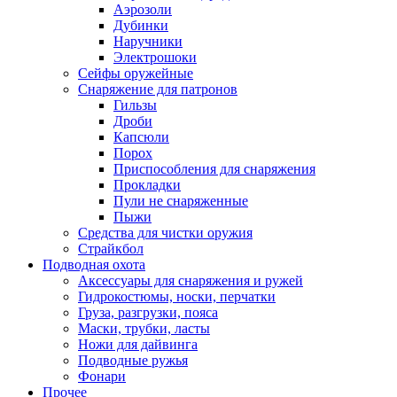
Аэрозоли
Дубинки
Наручники
Электрошоки
Сейфы оружейные
Снаряжение для патронов
Гильзы
Дроби
Капсюли
Порох
Приспособления для снаряжения
Прокладки
Пули не снаряженные
Пыжи
Средства для чистки оружия
Страйкбол
Подводная охота
Аксессуары для снаряжения и ружей
Гидрокостюмы, носки, перчатки
Груза, разгрузки, пояса
Маски, трубки, ласты
Ножи для дайвинга
Подводные ружья
Фонари
Прочее