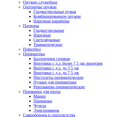
Оружие служебное
Охотничье оружие
Гладкоствольные ружья
Комбинированное оружие
Нарезные карабины
Патроны
Гладкоствольные
Нарезные
Светозвуковые
Травматические
Пейнтбол
Пневматика
Баллончики газовые
Винтовки с д.э. более 7,5 дж лицензия
Винтовки с д.э. до 3,5 дж
Винтовки с д.э. до 7,5 дж
Пистолеты пневматические
Пульки для пневматики
Револьверы пневматические
Приманки для охоты
Манки
Приманки
Чучела
Электроманок
Самооборона и спецсредства