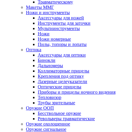
Травматическому
Макеты ММГ
Ножи и инструменты
Аксессуары для ножей
Инструменты для заточки
Мультиинструменты
Ножи
Ножи номерные
Пилы, топоры и лопаты
Оптика
Аксессуары для оптики
Бинокли
Дальномеры
Коллиматорные прицелы
Крепления под оптику
Лазерные целеуказатели
Оптические прицелы
Приборы и прицелы ночного видения
Тепловизор
Трубы зрительные
Оружие ООП
Бесствольное оружие
Револьверы травматические
Оружие охолощенное
Оружие сигнальное