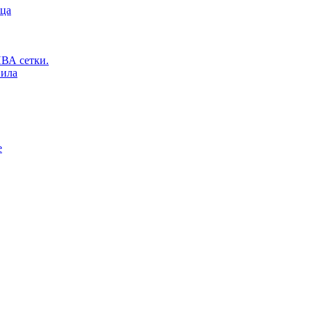
ьца
ВА сетки.
вила
е