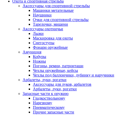
Охота и спортивная стрельба
Аксессуары для спортивной стрельбы
Машинки метательные
Наушники
Очки для спортивной стрельбы
Тарелочки, мишени
Аксессуары охотничьи
Лыжи
Маскировка для охоты
Снегоступы
Фонари оружейные
Амуниция
Кобуры
Ножны
Погоны, ремни, патронташи
Чехлы оружейные, кейсы
Чехлы под баллончики, дубинку и наручники
Арбалеты, луки, рогатки
Аксессуары для луков, арбалетов
Арбалеты, луки, рогатки
Запасные части к оружию
Гладкоствольному
Нарезному
Пневматическому
Прочие запасные части