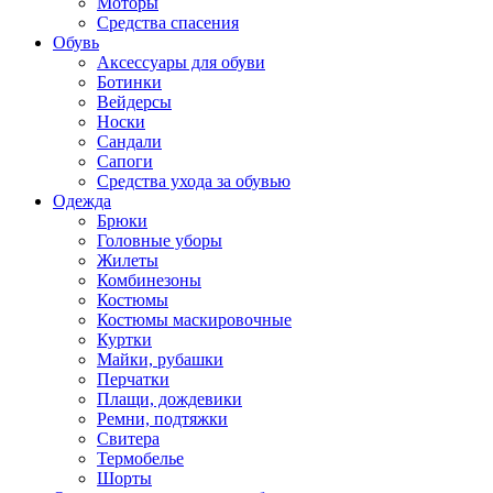
Моторы
Средства спасения
Обувь
Аксессуары для обуви
Ботинки
Вейдерсы
Носки
Сандали
Сапоги
Средства ухода за обувью
Одежда
Брюки
Головные уборы
Жилеты
Комбинезоны
Костюмы
Костюмы маскировочные
Куртки
Майки, рубашки
Перчатки
Плащи, дождевики
Ремни, подтяжки
Свитера
Термобелье
Шорты