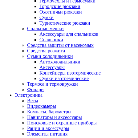
Гермочехлы и гермосумки
Городские рюкзаки
Охотничьи рюкзаки
Сумки
Туристические рюкзаки
Спальные мешки
Аксессуары для спальников
Спальники
Средства защиты от насекомых
Средства розжига
Сумки-холодильники
Автохолодильники
Аксессуары
Контейнеры изотермические
Сумки изотремические
Термоса и термокружки
Фонари
Электроника
Весы
Видеокамеры
Компасы, барометры
Навигаторы и аксессуары
Поисковые и охранные приборы
Рации и аксессуары
Элементы питания