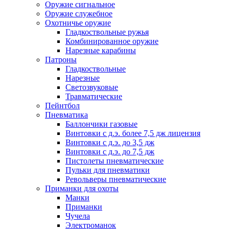
Оружие сигнальное
Оружие служебное
Охотничье оружие
Гладкоствольные ружья
Комбинированное оружие
Нарезные карабины
Патроны
Гладкоствольные
Нарезные
Светозвуковые
Травматические
Пейнтбол
Пневматика
Баллончики газовые
Винтовки с д.э. более 7,5 дж лицензия
Винтовки с д.э. до 3,5 дж
Винтовки с д.э. до 7,5 дж
Пистолеты пневматические
Пульки для пневматики
Револьверы пневматические
Приманки для охоты
Манки
Приманки
Чучела
Электроманок