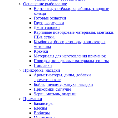
Оснащение рыболовное
Вертлюги, застёжки, карабины, заводные
кольца
Готовые оснастки
Груза, кормушки
Джиг-головки
Карповые поводковые материалы, монтажи,
ПВА сетки.
Кембрики, бисер, стопоры, коннекторы,
мотовила
Крючки
Материалы для изготовления приманок
Поводки, поводковые материалы, гильзы
Поплавки
Прикормка, насадки
Ароматизаторы, дипы, добавки
ароматические
Бойлы, пеллетс, макуха, насадки
Прикормки сыпучие
Червь, мотыль, опарыш
Приманки
Балансиры
Блёсны
Воблеры
Мормышки