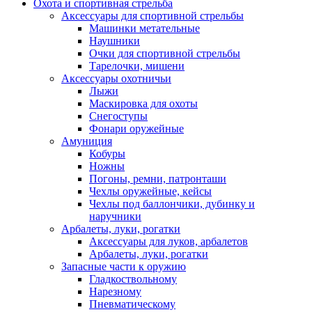
Охота и спортивная стрельба
Аксессуары для спортивной стрельбы
Машинки метательные
Наушники
Очки для спортивной стрельбы
Тарелочки, мишени
Аксессуары охотничьи
Лыжи
Маскировка для охоты
Снегоступы
Фонари оружейные
Амуниция
Кобуры
Ножны
Погоны, ремни, патронташи
Чехлы оружейные, кейсы
Чехлы под баллончики, дубинку и
наручники
Арбалеты, луки, рогатки
Аксессуары для луков, арбалетов
Арбалеты, луки, рогатки
Запасные части к оружию
Гладкоствольному
Нарезному
Пневматическому