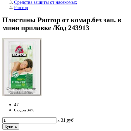
Средства защиты от насекомых
Раптор
Пластины Раптор от комар.без зап. в
мини прилавке /Код 243913
47
Скидка 34%
31
руб
x