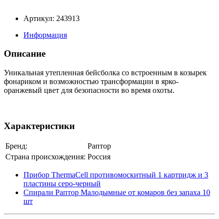
Артикул: 243913
Информация
Описание
Уникальная утепленная бейсболка со встроенным в козырек
фонариком и возможностью трансформации в ярко-
оранжевый цвет для безопасности во время охоты.
Характеристики
Бренд:
Раптор
Страна происхождения:
Россия
Прибор ThermaCell противомоскитный 1 картридж и 3
пластины серо-черный
Спирали Раптор Малодымные от комаров без запаха 10
шт