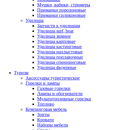
Мушки, вабики, стримеры
Приманки поролоновые
Приманки силиконовые
Удилища
Запчасти к удилищам
Удилища surf, boat
Удилища зимние
Удилища карповые
Удилища кастинговые
Удилища нахлыстовые
Удилища поплавочные
Удилища спиннинговые
Удилища фидерные
Туризм
Аксессуары туристические
Горелки и лампы
Газовые горелки
Лампы и обогреватели
Мультитопливные горелки
Топливо
Кемпинговая мебель
Зонты
Кровати
Наборы мебели