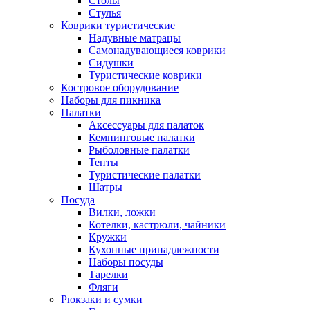
Столы
Стулья
Коврики туристические
Надувные матрацы
Самонадувающиеся коврики
Сидушки
Туристические коврики
Костровое оборудование
Наборы для пикника
Палатки
Аксессуары для палаток
Кемпинговые палатки
Рыболовные палатки
Тенты
Туристические палатки
Шатры
Посуда
Вилки, ложки
Котелки, кастрюли, чайники
Кружки
Кухонные принадлежности
Наборы посуды
Тарелки
Фляги
Рюкзаки и сумки