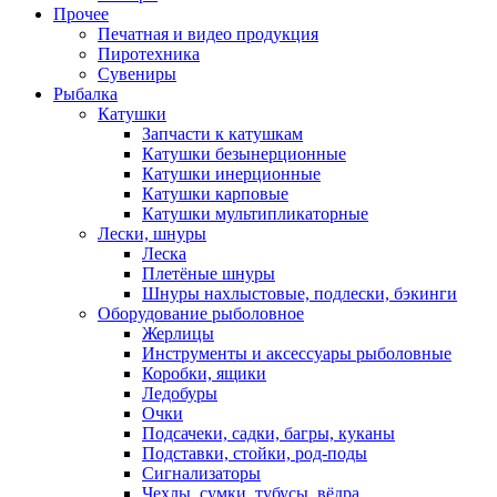
Прочее
Печатная и видео продукция
Пиротехника
Сувениры
Рыбалка
Катушки
Запчасти к катушкам
Катушки безынерционные
Катушки инерционные
Катушки карповые
Катушки мультипликаторные
Лески, шнуры
Леска
Плетёные шнуры
Шнуры нахлыстовые, подлески, бэкинги
Оборудование рыболовное
Жерлицы
Инструменты и аксессуары рыболовные
Коробки, ящики
Ледобуры
Очки
Подсачеки, садки, багры, куканы
Подставки, стойки, род-поды
Сигнализаторы
Чехлы, сумки, тубусы, вёдра