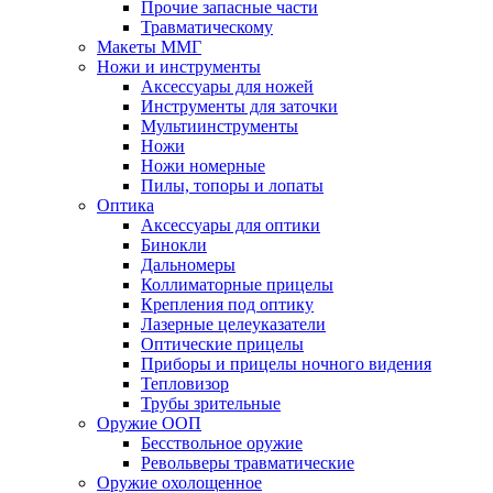
Прочие запасные части
Травматическому
Макеты ММГ
Ножи и инструменты
Аксессуары для ножей
Инструменты для заточки
Мультиинструменты
Ножи
Ножи номерные
Пилы, топоры и лопаты
Оптика
Аксессуары для оптики
Бинокли
Дальномеры
Коллиматорные прицелы
Крепления под оптику
Лазерные целеуказатели
Оптические прицелы
Приборы и прицелы ночного видения
Тепловизор
Трубы зрительные
Оружие ООП
Бесствольное оружие
Револьверы травматические
Оружие охолощенное