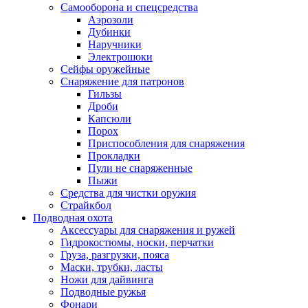
Самооборона и спецсредства
Аэрозоли
Дубинки
Наручники
Электрошоки
Сейфы оружейные
Снаряжение для патронов
Гильзы
Дроби
Капсюли
Порох
Приспособления для снаряжения
Прокладки
Пули не снаряженные
Пыжи
Средства для чистки оружия
Страйкбол
Подводная охота
Аксессуары для снаряжения и ружей
Гидрокостюмы, носки, перчатки
Груза, разгрузки, пояса
Маски, трубки, ласты
Ножи для дайвинга
Подводные ружья
Фонари