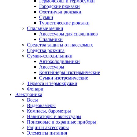
Гермочехлы и гермосумки
Городские рюкзаки
Охотничьи рюкзаки
Сумки
Туристические рюкзаки
Спальные мешки
Аксессуары для спальников
Спальники
Средства защиты от насекомых
Средства розжига
Сумки-холодильники
Автохолодильники
Аксессуары
Контейнеры изотермические
Сумки изотремические
Термоса и термокружки
Фонари
Электроника
Весы
Видеокамеры
Компасы, барометры
Навигаторы и аксессуары
Поисковые и охранные приборы
Рации и аксессуары
Элементы питания