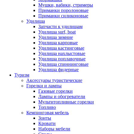
Мушки, вабики, стримеры
Приманки поролоновые
Приманки силиконовые
Удилища
Запчасти к удилищам
Удилища surf, boat
Удилища зимние
Удилища карповые
Удилища кастинговые
Удилища нахлыстовые
Удилища поплавочные
Удилища спиннинговые
Удилища фидерные
Туризм
Аксессуары туристические
Горелки и лампы
Газовые горелки
Лампы и обогреватели
Мультитопливные горелки
Топливо
Кемпинговая мебель
Зонты
Кровати
Наборы мебели