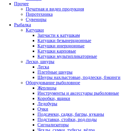
Прочее
Печатная и видео продукция
Пиротехника
Сувениры
Рыбалка
Катушки
Запчасти к катушкам
Катушки безынерционные
Катушки инерционные
Катушки карповые
Катушки мультипликаторные
Лески, шнуры
Леска
Плетёные шнуры
Шнуры нахлыстовые, подлески, бэкинги
Оборудование рыболовное
Жерлицы
Инструменты и аксессуары рыболовные
Коробки, ящики
Ледобуры
Очки
Подсачеки, садки, багры, куканы
Подставки, стойки, род-поды
Сигнализаторы
Чехлы, сумки, тубусы, вёдра