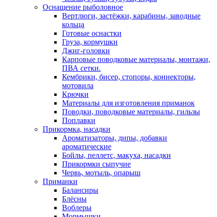
Оснащение рыболовное
Вертлюги, застёжки, карабины, заводные
кольца
Готовые оснастки
Груза, кормушки
Джиг-головки
Карповые поводковые материалы, монтажи,
ПВА сетки.
Кембрики, бисер, стопоры, коннекторы,
мотовила
Крючки
Материалы для изготовления приманок
Поводки, поводковые материалы, гильзы
Поплавки
Прикормка, насадки
Ароматизаторы, дипы, добавки
ароматические
Бойлы, пеллетс, макуха, насадки
Прикормки сыпучие
Червь, мотыль, опарыш
Приманки
Балансиры
Блёсны
Воблеры
Мормышки