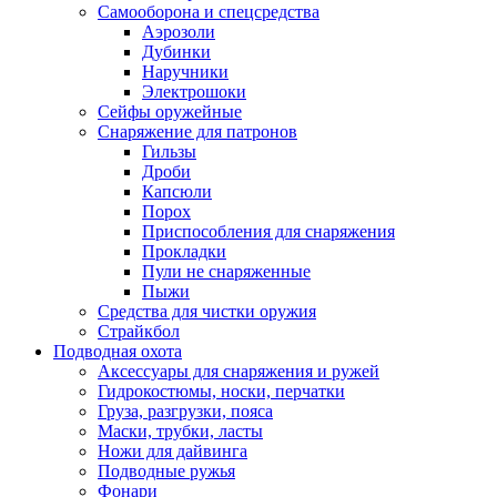
Самооборона и спецсредства
Аэрозоли
Дубинки
Наручники
Электрошоки
Сейфы оружейные
Снаряжение для патронов
Гильзы
Дроби
Капсюли
Порох
Приспособления для снаряжения
Прокладки
Пули не снаряженные
Пыжи
Средства для чистки оружия
Страйкбол
Подводная охота
Аксессуары для снаряжения и ружей
Гидрокостюмы, носки, перчатки
Груза, разгрузки, пояса
Маски, трубки, ласты
Ножи для дайвинга
Подводные ружья
Фонари