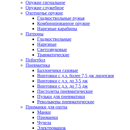
Оружие сигнальное
Оружие служебное
Охотничье оружие
Гладкоствольные ружья
Комбинированное оружие
Нарезные карабины
Патроны
Гладкоствольные
Нарезные
Светозвуковые
Травматические
Пейнтбол
Пневматика
Баллончики газовые
Винтовки с д.э. более 7,5 дж лицензия
Винтовки с д.э. до 3,5 дж
Винтовки с д.э. до 7,5 дж
Пистолеты пневматические
Пульки для пневматики
Револьверы пневматические
Приманки для охоты
Манки
Приманки
Чучела
Электроманок