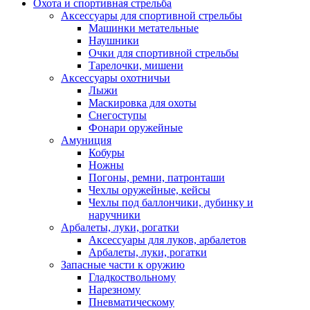
Охота и спортивная стрельба
Аксессуары для спортивной стрельбы
Машинки метательные
Наушники
Очки для спортивной стрельбы
Тарелочки, мишени
Аксессуары охотничьи
Лыжи
Маскировка для охоты
Снегоступы
Фонари оружейные
Амуниция
Кобуры
Ножны
Погоны, ремни, патронташи
Чехлы оружейные, кейсы
Чехлы под баллончики, дубинку и
наручники
Арбалеты, луки, рогатки
Аксессуары для луков, арбалетов
Арбалеты, луки, рогатки
Запасные части к оружию
Гладкоствольному
Нарезному
Пневматическому