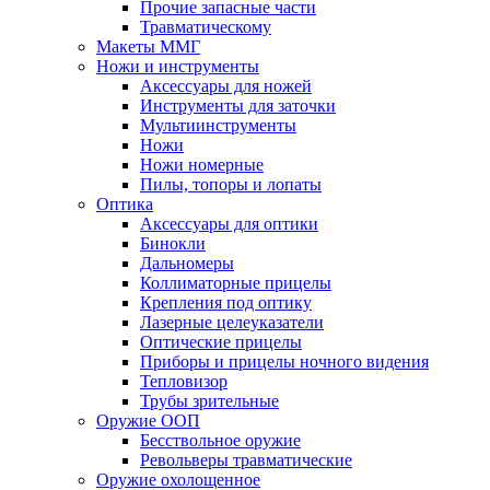
Прочие запасные части
Травматическому
Макеты ММГ
Ножи и инструменты
Аксессуары для ножей
Инструменты для заточки
Мультиинструменты
Ножи
Ножи номерные
Пилы, топоры и лопаты
Оптика
Аксессуары для оптики
Бинокли
Дальномеры
Коллиматорные прицелы
Крепления под оптику
Лазерные целеуказатели
Оптические прицелы
Приборы и прицелы ночного видения
Тепловизор
Трубы зрительные
Оружие ООП
Бесствольное оружие
Револьверы травматические
Оружие охолощенное