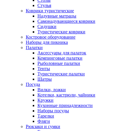
Столы
Стулья
Коврики туристические
Надувные матрацы
Самонадувающиеся коврики
Сидушки
Туристические коврики
Костровое оборудование
Наборы для пикника
Палатки
Аксессуары для палаток
Кемпинговые палатки
Рыболовные палатки
Тенты
Туристические палатки
Шатры
Посуда
Вилки, ложки
Котелки, кастрюли, чайники
Кружки
Кухонные принадлежности
Наборы посуды
Тарелки
Фляги
Рюкзаки и сумки