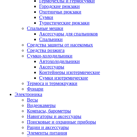
Гермочехлы и гермосумки
Городские рюкзаки
Охотничьи рюкзаки
Сумки
Туристические рюкзаки
Спальные мешки
Аксессуары для спальников
Спальники
Средства защиты от насекомых
Средства розжига
Сумки-холодильники
Автохолодильники
Аксессуары
Контейнеры изотермические
Сумки изотремические
Термоса и термокружки
Фонари
Электроника
Весы
Видеокамеры
Компасы, барометры
Навигаторы и аксессуары
Поисковые и охранные приборы
Рации и аксессуары
Элементы питания