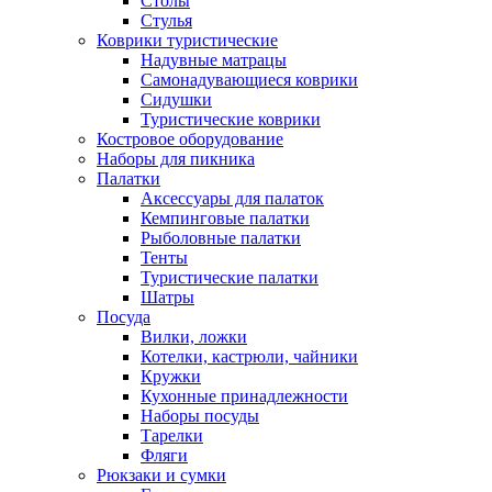
Столы
Стулья
Коврики туристические
Надувные матрацы
Самонадувающиеся коврики
Сидушки
Туристические коврики
Костровое оборудование
Наборы для пикника
Палатки
Аксессуары для палаток
Кемпинговые палатки
Рыболовные палатки
Тенты
Туристические палатки
Шатры
Посуда
Вилки, ложки
Котелки, кастрюли, чайники
Кружки
Кухонные принадлежности
Наборы посуды
Тарелки
Фляги
Рюкзаки и сумки