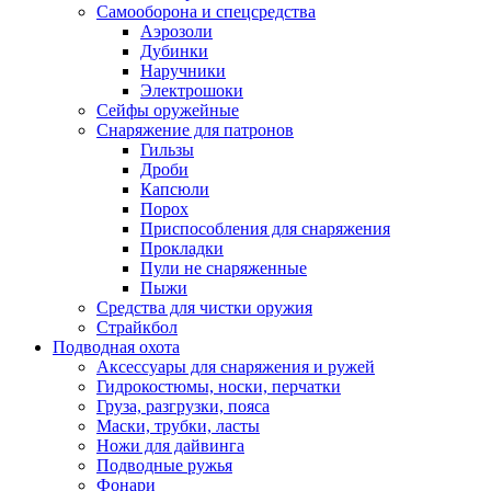
Самооборона и спецсредства
Аэрозоли
Дубинки
Наручники
Электрошоки
Сейфы оружейные
Снаряжение для патронов
Гильзы
Дроби
Капсюли
Порох
Приспособления для снаряжения
Прокладки
Пули не снаряженные
Пыжи
Средства для чистки оружия
Страйкбол
Подводная охота
Аксессуары для снаряжения и ружей
Гидрокостюмы, носки, перчатки
Груза, разгрузки, пояса
Маски, трубки, ласты
Ножи для дайвинга
Подводные ружья
Фонари