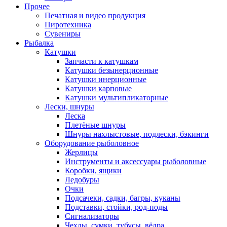
Прочее
Печатная и видео продукция
Пиротехника
Сувениры
Рыбалка
Катушки
Запчасти к катушкам
Катушки безынерционные
Катушки инерционные
Катушки карповые
Катушки мультипликаторные
Лески, шнуры
Леска
Плетёные шнуры
Шнуры нахлыстовые, подлески, бэкинги
Оборудование рыболовное
Жерлицы
Инструменты и аксессуары рыболовные
Коробки, ящики
Ледобуры
Очки
Подсачеки, садки, багры, куканы
Подставки, стойки, род-поды
Сигнализаторы
Чехлы, сумки, тубусы, вёдра