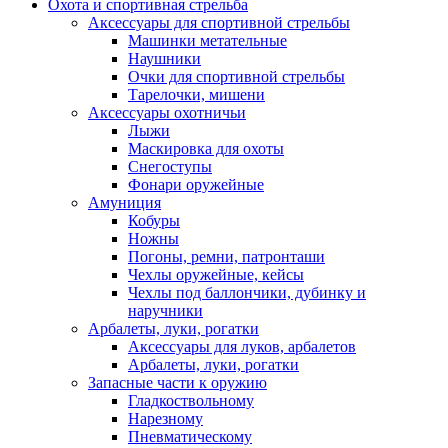
Охота и спортивная стрельба
Аксессуары для спортивной стрельбы
Машинки метательные
Наушники
Очки для спортивной стрельбы
Тарелочки, мишени
Аксессуары охотничьи
Лыжи
Маскировка для охоты
Снегоступы
Фонари оружейные
Амуниция
Кобуры
Ножны
Погоны, ремни, патронташи
Чехлы оружейные, кейсы
Чехлы под баллончики, дубинку и
наручники
Арбалеты, луки, рогатки
Аксессуары для луков, арбалетов
Арбалеты, луки, рогатки
Запасные части к оружию
Гладкоствольному
Нарезному
Пневматическому