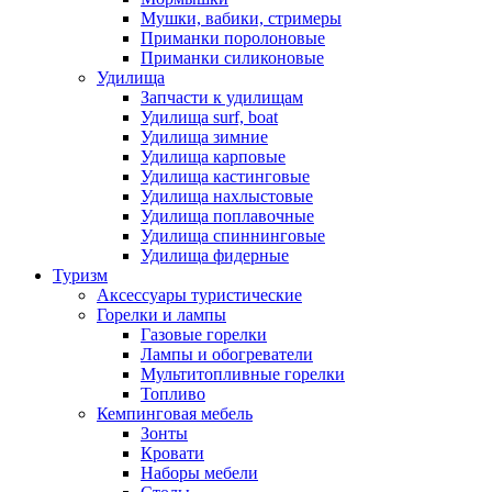
Мушки, вабики, стримеры
Приманки поролоновые
Приманки силиконовые
Удилища
Запчасти к удилищам
Удилища surf, boat
Удилища зимние
Удилища карповые
Удилища кастинговые
Удилища нахлыстовые
Удилища поплавочные
Удилища спиннинговые
Удилища фидерные
Туризм
Аксессуары туристические
Горелки и лампы
Газовые горелки
Лампы и обогреватели
Мультитопливные горелки
Топливо
Кемпинговая мебель
Зонты
Кровати
Наборы мебели