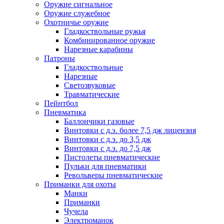
Оружие сигнальное
Оружие служебное
Охотничье оружие
Гладкоствольные ружья
Комбинированное оружие
Нарезные карабины
Патроны
Гладкоствольные
Нарезные
Светозвуковые
Травматические
Пейнтбол
Пневматика
Баллончики газовые
Винтовки с д.э. более 7,5 дж лицензия
Винтовки с д.э. до 3,5 дж
Винтовки с д.э. до 7,5 дж
Пистолеты пневматические
Пульки для пневматики
Револьверы пневматические
Приманки для охоты
Манки
Приманки
Чучела
Электроманок