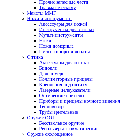
Прочие запасные части
Травматическому
Макеты ММГ
Ножи и инструменты
Аксессуары для ножей
Инструменты для заточки
Мультиинструменты
Ножи
Ножи номерные
Пилы, топоры и лопаты
Оптика
Аксессуары для оптики
Бинокли
Дальномеры
Коллиматорные прицелы
Крепления под оптику
Лазерные целеуказатели
Оптические прицелы
Приборы и прицелы ночного видения
Тепловизор
Трубы зрительные
Оружие ООП
Бесствольное оружие
Револьверы травматические
Оружие охолощенное