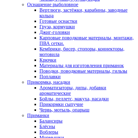
Оснащение рыболовное
Вертлюги, застёжки, карабины, заводные
кольца
Готовые оснастки
Груза, кормушки
Джиг-головки
Карповые поводковые материалы, монтажи,
ПВА сетки.
Кембрики, бисер, стопоры, коннекторы,
мотовила
Крючки
Материалы для изготовления приманок
Поводки, поводковые материалы, гильзы
Поплавки
Прикормка, насадки
Ароматизаторы, дипы, добавки
ароматические
Бойлы, пеллетс, макуха, насадки
Прикормки сыпучие
Червь, мотыль, опарыш
Приманки
Балансиры
Блёсны
Воблеры
Мормышки