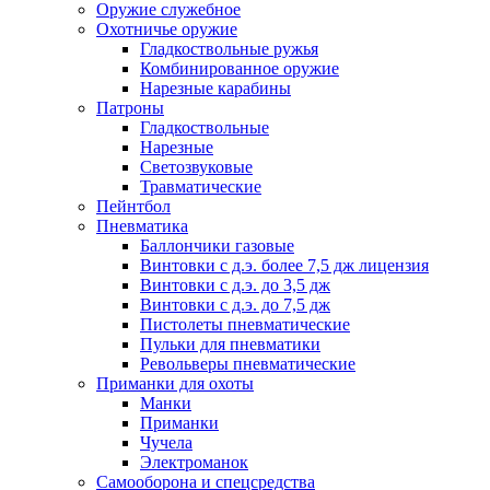
Оружие служебное
Охотничье оружие
Гладкоствольные ружья
Комбинированное оружие
Нарезные карабины
Патроны
Гладкоствольные
Нарезные
Светозвуковые
Травматические
Пейнтбол
Пневматика
Баллончики газовые
Винтовки с д.э. более 7,5 дж лицензия
Винтовки с д.э. до 3,5 дж
Винтовки с д.э. до 7,5 дж
Пистолеты пневматические
Пульки для пневматики
Револьверы пневматические
Приманки для охоты
Манки
Приманки
Чучела
Электроманок
Самооборона и спецсредства