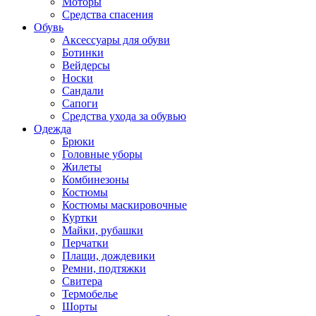
Моторы
Средства спасения
Обувь
Аксессуары для обуви
Ботинки
Вейдерсы
Носки
Сандали
Сапоги
Средства ухода за обувью
Одежда
Брюки
Головные уборы
Жилеты
Комбинезоны
Костюмы
Костюмы маскировочные
Куртки
Майки, рубашки
Перчатки
Плащи, дождевики
Ремни, подтяжки
Свитера
Термобелье
Шорты