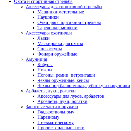
Охота и спортивная стрельба
Аксессуары для спортивной стрельбы
Машинки метательные
Наушники
Очки для спортивной стрельбы
Тарелочки, мишени
Аксессуары охотничьи
Лыжи
Маскировка для охоты
Снегоступы
Фонари оружейные
Амуниция
Кобуры
Ножны
Погоны, ремни, патронташи
Чехлы оружейные, кейсы
Чехлы под баллончики, дубинку и наручники
Арбалеты, луки, рогатки
Аксессуары для луков, арбалетов
Арбалеты, луки, рогатки
Запасные части к оружию
Гладкоствольному
Нарезному
Пневматическому
Прочие запасные части