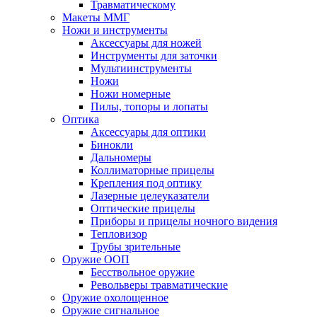
Травматическому
Макеты ММГ
Ножи и инструменты
Аксессуары для ножей
Инструменты для заточки
Мультиинструменты
Ножи
Ножи номерные
Пилы, топоры и лопаты
Оптика
Аксессуары для оптики
Бинокли
Дальномеры
Коллиматорные прицелы
Крепления под оптику
Лазерные целеуказатели
Оптические прицелы
Приборы и прицелы ночного видения
Тепловизор
Трубы зрительные
Оружие ООП
Бесствольное оружие
Револьверы травматические
Оружие охолощенное
Оружие сигнальное