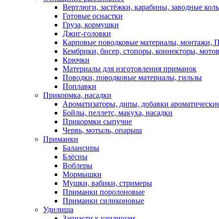
Вертлюги, застёжки, карабины, заводные кол
Готовые оснастки
Груза, кормушки
Джиг-головки
Карповые поводковые материалы, монтажи, П
Кембрики, бисер, стопоры, коннекторы, мото
Крючки
Материалы для изготовления приманок
Поводки, поводковые материалы, гильзы
Поплавки
Прикормка, насадки
Ароматизаторы, дипы, добавки ароматически
Бойлы, пеллетс, макуха, насадки
Прикормки сыпучие
Червь, мотыль, опарыш
Приманки
Балансиры
Блёсны
Воблеры
Мормышки
Мушки, вабики, стримеры
Приманки поролоновые
Приманки силиконовые
Удилища
Запчасти к удилищам