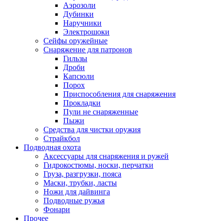
Аэрозоли
Дубинки
Наручники
Электрошоки
Сейфы оружейные
Снаряжение для патронов
Гильзы
Дроби
Капсюли
Порох
Приспособления для снаряжения
Прокладки
Пули не снаряженные
Пыжи
Средства для чистки оружия
Страйкбол
Подводная охота
Аксессуары для снаряжения и ружей
Гидрокостюмы, носки, перчатки
Груза, разгрузки, пояса
Маски, трубки, ласты
Ножи для дайвинга
Подводные ружья
Фонари
Прочее