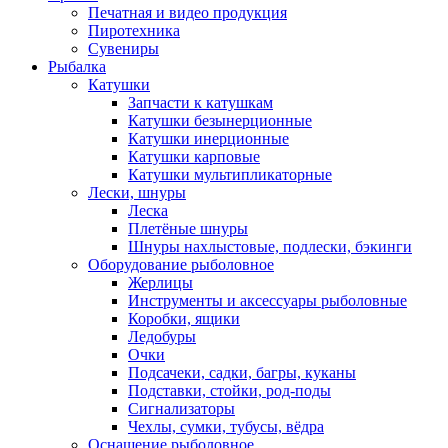
Печатная и видео продукция
Пиротехника
Сувениры
Рыбалка
Катушки
Запчасти к катушкам
Катушки безынерционные
Катушки инерционные
Катушки карповые
Катушки мультипликаторные
Лески, шнуры
Леска
Плетёные шнуры
Шнуры нахлыстовые, подлески, бэкинги
Оборудование рыболовное
Жерлицы
Инструменты и аксессуары рыболовные
Коробки, ящики
Ледобуры
Очки
Подсачеки, садки, багры, куканы
Подставки, стойки, род-поды
Сигнализаторы
Чехлы, сумки, тубусы, вёдра
Оснащение рыболовное