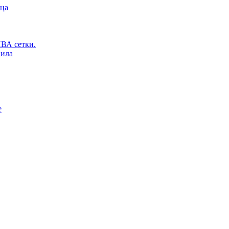
ьца
ВА сетки.
вила
е