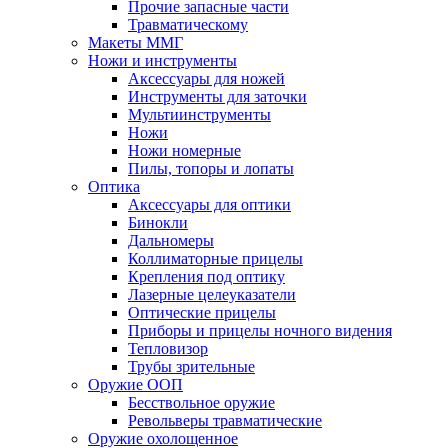
Прочие запасные части
Травматическому
Макеты ММГ
Ножи и инструменты
Аксессуары для ножей
Инструменты для заточки
Мультиинструменты
Ножи
Ножи номерные
Пилы, топоры и лопаты
Оптика
Аксессуары для оптики
Бинокли
Дальномеры
Коллиматорные прицелы
Крепления под оптику
Лазерные целеуказатели
Оптические прицелы
Приборы и прицелы ночного видения
Тепловизор
Трубы зрительные
Оружие ООП
Бесствольное оружие
Револьверы травматические
Оружие охолощенное