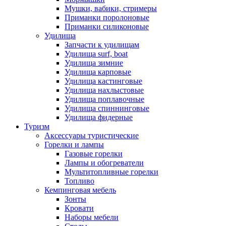
Мушки, вабики, стримеры
Приманки поролоновые
Приманки силиконовые
Удилища
Запчасти к удилищам
Удилища surf, boat
Удилища зимние
Удилища карповые
Удилища кастинговые
Удилища нахлыстовые
Удилища поплавочные
Удилища спиннинговые
Удилища фидерные
Туризм
Аксессуары туристические
Горелки и лампы
Газовые горелки
Лампы и обогреватели
Мультитопливные горелки
Топливо
Кемпинговая мебель
Зонты
Кровати
Наборы мебели