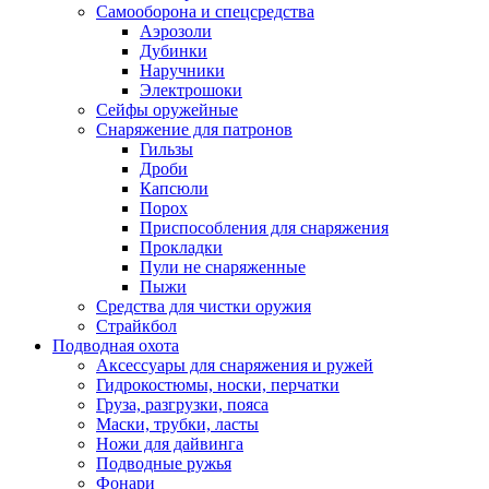
Самооборона и спецсредства
Аэрозоли
Дубинки
Наручники
Электрошоки
Сейфы оружейные
Снаряжение для патронов
Гильзы
Дроби
Капсюли
Порох
Приспособления для снаряжения
Прокладки
Пули не снаряженные
Пыжи
Средства для чистки оружия
Страйкбол
Подводная охота
Аксессуары для снаряжения и ружей
Гидрокостюмы, носки, перчатки
Груза, разгрузки, пояса
Маски, трубки, ласты
Ножи для дайвинга
Подводные ружья
Фонари