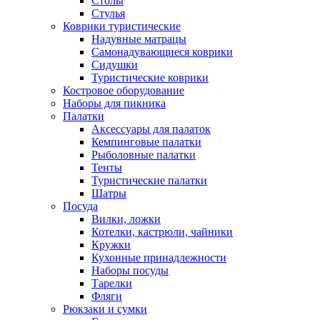
Столы
Стулья
Коврики туристические
Надувные матрацы
Самонадувающиеся коврики
Сидушки
Туристические коврики
Костровое оборудование
Наборы для пикника
Палатки
Аксессуары для палаток
Кемпинговые палатки
Рыболовные палатки
Тенты
Туристические палатки
Шатры
Посуда
Вилки, ложки
Котелки, кастрюли, чайники
Кружки
Кухонные принадлежности
Наборы посуды
Тарелки
Фляги
Рюкзаки и сумки