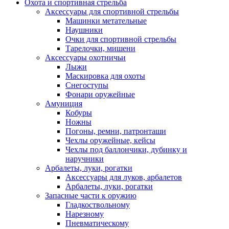
Охота и спортивная стрельба
Аксессуары для спортивной стрельбы
Машинки метательные
Наушники
Очки для спортивной стрельбы
Тарелочки, мишени
Аксессуары охотничьи
Лыжи
Маскировка для охоты
Снегоступы
Фонари оружейные
Амуниция
Кобуры
Ножны
Погоны, ремни, патронташи
Чехлы оружейные, кейсы
Чехлы под баллончики, дубинку и
наручники
Арбалеты, луки, рогатки
Аксессуары для луков, арбалетов
Арбалеты, луки, рогатки
Запасные части к оружию
Гладкоствольному
Нарезному
Пневматическому