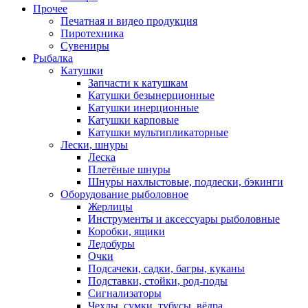
Прочее
Печатная и видео продукция
Пиротехника
Сувениры
Рыбалка
Катушки
Запчасти к катушкам
Катушки безынерционные
Катушки инерционные
Катушки карповые
Катушки мультипликаторные
Лески, шнуры
Леска
Плетёные шнуры
Шнуры нахлыстовые, подлески, бэкинги
Оборудование рыболовное
Жерлицы
Инструменты и аксессуары рыболовные
Коробки, ящики
Ледобуры
Очки
Подсачеки, садки, багры, куканы
Подставки, стойки, род-поды
Сигнализаторы
Чехлы, сумки, тубусы, вёдра