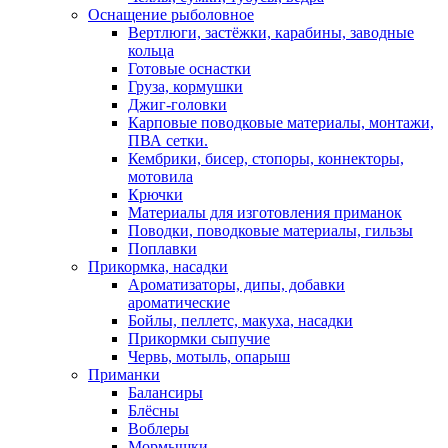
Оснащение рыболовное
Вертлюги, застёжки, карабины, заводные
кольца
Готовые оснастки
Груза, кормушки
Джиг-головки
Карповые поводковые материалы, монтажи,
ПВА сетки.
Кембрики, бисер, стопоры, коннекторы,
мотовила
Крючки
Материалы для изготовления приманок
Поводки, поводковые материалы, гильзы
Поплавки
Прикормка, насадки
Ароматизаторы, дипы, добавки
ароматические
Бойлы, пеллетс, макуха, насадки
Прикормки сыпучие
Червь, мотыль, опарыш
Приманки
Балансиры
Блёсны
Воблеры
Мормышки