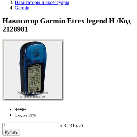
Навигаторы и аксессуары
Garmin
Навигатор Garmin Etrex legend H /Код
2128981
3 990
Скидка 19%
3 231
руб
x