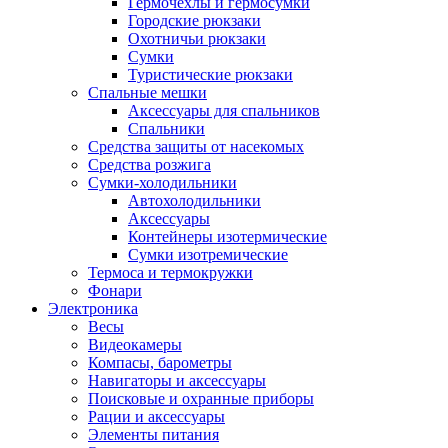
Гермочехлы и гермосумки
Городские рюкзаки
Охотничьи рюкзаки
Сумки
Туристические рюкзаки
Спальные мешки
Аксессуары для спальников
Спальники
Средства защиты от насекомых
Средства розжига
Сумки-холодильники
Автохолодильники
Аксессуары
Контейнеры изотермические
Сумки изотремические
Термоса и термокружки
Фонари
Электроника
Весы
Видеокамеры
Компасы, барометры
Навигаторы и аксессуары
Поисковые и охранные приборы
Рации и аксессуары
Элементы питания