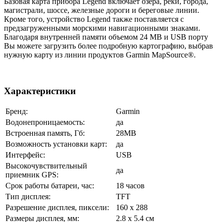
Базовая карта прибора Legend включает озера, реки, города,
магистрали, шоссе, железные дороги и береговые линии.
Кроме того, устройство Legend также поставляется с
предзагруженными морскими навигационными знаками.
Благодаря внутренней памяти объемом 24 MB и USB порту
Вы можете загрузить более подробную картографию, выбрав
нужную карту из линии продуктов Garmin MapSource®.
Характеристики
Бренд:
Garmin
Водонепроницаемость:
да
Встроенная память, Гб:
28MB
Возможность установки карт:
да
Интерфейс:
USB
Высокочувствительный
да
приемник GPS:
Срок работы батареи, час:
18 часов
Тип дисплея:
TFT
Разрешение дисплея, пиксели:
160 x 288
Размеры дисплея, мм:
2.8 x 5.4 см