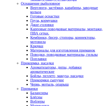
Оснащение рыболовное
Вертлюги, застёжки, карабины, заводные
кольца
Готовые оснастки
Груза, кормушки
Джиг-головки
Карповые поводковые материалы, монтажи,
ПВА сетки.
Кембрики, бисер, стопоры, коннекторы,
мотовила
Крючки
Материалы для изготовления приманок
Поводки, поводковые материалы, гильзы
Поплавки
Прикормка, насадки
Ароматизаторы, дипы, добавки
ароматические
Бойлы, пеллетс, макуха, насадки
Прикормки сыпучие
Червь, мотыль, опарыш
Приманки
Балансиры
Блёсны
Воблеры
Мормышки