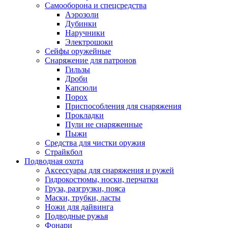
Самооборона и спецсредства
Аэрозоли
Дубинки
Наручники
Электрошоки
Сейфы оружейные
Снаряжение для патронов
Гильзы
Дроби
Капсюли
Порох
Приспособления для снаряжения
Прокладки
Пули не снаряженные
Пыжи
Средства для чистки оружия
Страйкбол
Подводная охота
Аксессуары для снаряжения и ружей
Гидрокостюмы, носки, перчатки
Груза, разгрузки, пояса
Маски, трубки, ласты
Ножи для дайвинга
Подводные ружья
Фонари