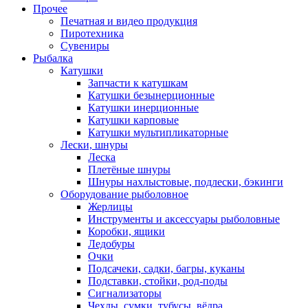
Прочее
Печатная и видео продукция
Пиротехника
Сувениры
Рыбалка
Катушки
Запчасти к катушкам
Катушки безынерционные
Катушки инерционные
Катушки карповые
Катушки мультипликаторные
Лески, шнуры
Леска
Плетёные шнуры
Шнуры нахлыстовые, подлески, бэкинги
Оборудование рыболовное
Жерлицы
Инструменты и аксессуары рыболовные
Коробки, ящики
Ледобуры
Очки
Подсачеки, садки, багры, куканы
Подставки, стойки, род-поды
Сигнализаторы
Чехлы, сумки, тубусы, вёдра