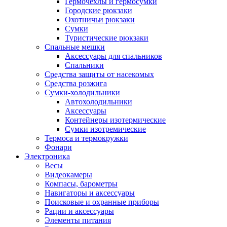
Гермочехлы и гермосумки
Городские рюкзаки
Охотничьи рюкзаки
Сумки
Туристические рюкзаки
Спальные мешки
Аксессуары для спальников
Спальники
Средства защиты от насекомых
Средства розжига
Сумки-холодильники
Автохолодильники
Аксессуары
Контейнеры изотермические
Сумки изотремические
Термоса и термокружки
Фонари
Электроника
Весы
Видеокамеры
Компасы, барометры
Навигаторы и аксессуары
Поисковые и охранные приборы
Рации и аксессуары
Элементы питания