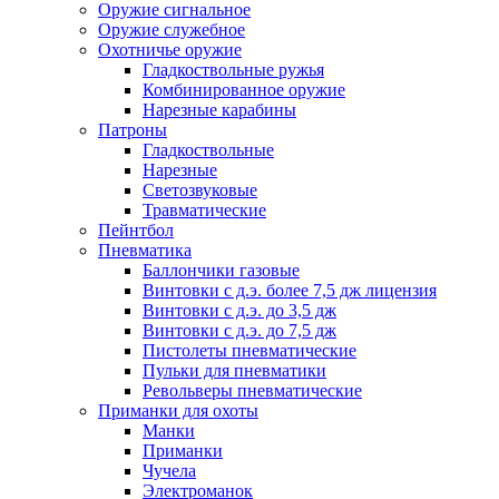
Оружие сигнальное
Оружие служебное
Охотничье оружие
Гладкоствольные ружья
Комбинированное оружие
Нарезные карабины
Патроны
Гладкоствольные
Нарезные
Светозвуковые
Травматические
Пейнтбол
Пневматика
Баллончики газовые
Винтовки с д.э. более 7,5 дж лицензия
Винтовки с д.э. до 3,5 дж
Винтовки с д.э. до 7,5 дж
Пистолеты пневматические
Пульки для пневматики
Револьверы пневматические
Приманки для охоты
Манки
Приманки
Чучела
Электроманок