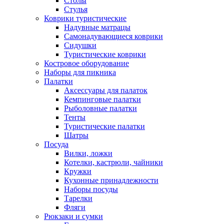
Столы
Стулья
Коврики туристические
Надувные матрацы
Самонадувающиеся коврики
Сидушки
Туристические коврики
Костровое оборудование
Наборы для пикника
Палатки
Аксессуары для палаток
Кемпинговые палатки
Рыболовные палатки
Тенты
Туристические палатки
Шатры
Посуда
Вилки, ложки
Котелки, кастрюли, чайники
Кружки
Кухонные принадлежности
Наборы посуды
Тарелки
Фляги
Рюкзаки и сумки