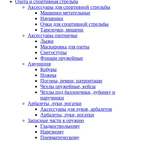
Охота и спортивная стрельба
Аксессуары для спортивной стрельбы
Машинки метательные
Наушники
Очки для спортивной стрельбы
Тарелочки, мишени
Аксессуары охотничьи
Лыжи
Маскировка для охоты
Снегоступы
Фонари оружейные
Амуниция
Кобуры
Ножны
Погоны, ремни, патронташи
Чехлы оружейные, кейсы
Чехлы под баллончики, дубинку и
наручники
Арбалеты, луки, рогатки
Аксессуары для луков, арбалетов
Арбалеты, луки, рогатки
Запасные части к оружию
Гладкоствольному
Нарезному
Пневматическому