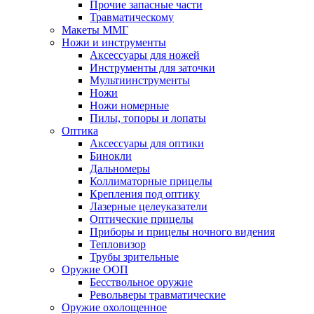
Прочие запасные части
Травматическому
Макеты ММГ
Ножи и инструменты
Аксессуары для ножей
Инструменты для заточки
Мультиинструменты
Ножи
Ножи номерные
Пилы, топоры и лопаты
Оптика
Аксессуары для оптики
Бинокли
Дальномеры
Коллиматорные прицелы
Крепления под оптику
Лазерные целеуказатели
Оптические прицелы
Приборы и прицелы ночного видения
Тепловизор
Трубы зрительные
Оружие ООП
Бесствольное оружие
Револьверы травматические
Оружие охолощенное