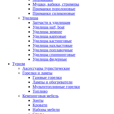
Мушки, вабики, стримеры
Приманки поролоновые
Приманки силиконовые
Удилища
Запчасти к удилищам
Удилища surf, boat
Удилища зимние
Удилища карповые
Удилища кастинговые
Удилища нахлыстовые
Удилища поплавочные
Удилища спиннинговые
Удилища фидерные
Туризм
Аксессуары туристические
Горелки и лампы
Газовые горелки
Лампы и обогреватели
Мультитопливные горелки
Топливо
Кемпинговая мебель
Зонты
Кровати
Наборы мебели