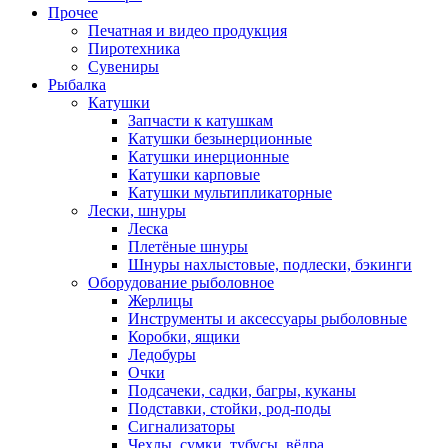
Прочее
Печатная и видео продукция
Пиротехника
Сувениры
Рыбалка
Катушки
Запчасти к катушкам
Катушки безынерционные
Катушки инерционные
Катушки карповые
Катушки мультипликаторные
Лески, шнуры
Леска
Плетёные шнуры
Шнуры нахлыстовые, подлески, бэкинги
Оборудование рыболовное
Жерлицы
Инструменты и аксессуары рыболовные
Коробки, ящики
Ледобуры
Очки
Подсачеки, садки, багры, куканы
Подставки, стойки, род-поды
Сигнализаторы
Чехлы, сумки, тубусы, вёдра