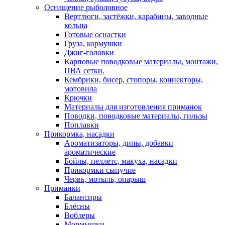
Оснащение рыболовное
Вертлюги, застёжки, карабины, заводные
кольца
Готовые оснастки
Груза, кормушки
Джиг-головки
Карповые поводковые материалы, монтажи,
ПВА сетки.
Кембрики, бисер, стопоры, коннекторы,
мотовила
Крючки
Материалы для изготовления приманок
Поводки, поводковые материалы, гильзы
Поплавки
Прикормка, насадки
Ароматизаторы, дипы, добавки
ароматические
Бойлы, пеллетс, макуха, насадки
Прикормки сыпучие
Червь, мотыль, опарыш
Приманки
Балансиры
Блёсны
Воблеры
Мормышки