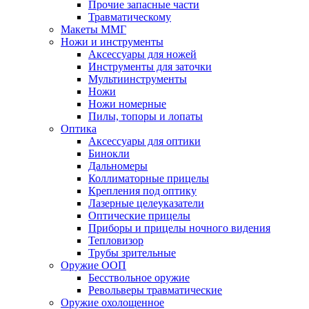
Прочие запасные части
Травматическому
Макеты ММГ
Ножи и инструменты
Аксессуары для ножей
Инструменты для заточки
Мультиинструменты
Ножи
Ножи номерные
Пилы, топоры и лопаты
Оптика
Аксессуары для оптики
Бинокли
Дальномеры
Коллиматорные прицелы
Крепления под оптику
Лазерные целеуказатели
Оптические прицелы
Приборы и прицелы ночного видения
Тепловизор
Трубы зрительные
Оружие ООП
Бесствольное оружие
Револьверы травматические
Оружие охолощенное