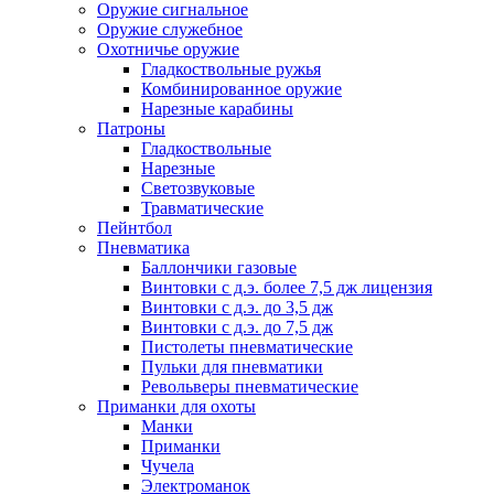
Оружие сигнальное
Оружие служебное
Охотничье оружие
Гладкоствольные ружья
Комбинированное оружие
Нарезные карабины
Патроны
Гладкоствольные
Нарезные
Светозвуковые
Травматические
Пейнтбол
Пневматика
Баллончики газовые
Винтовки с д.э. более 7,5 дж лицензия
Винтовки с д.э. до 3,5 дж
Винтовки с д.э. до 7,5 дж
Пистолеты пневматические
Пульки для пневматики
Револьверы пневматические
Приманки для охоты
Манки
Приманки
Чучела
Электроманок