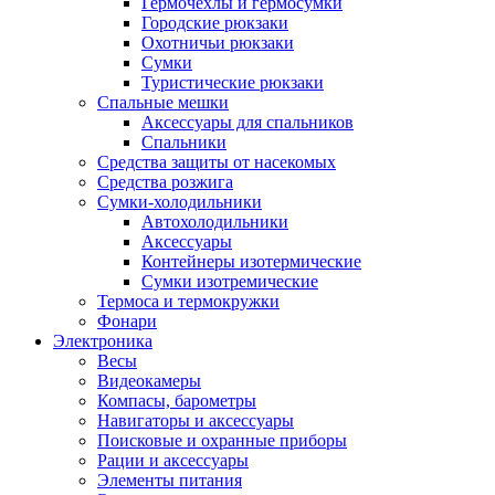
Гермочехлы и гермосумки
Городские рюкзаки
Охотничьи рюкзаки
Сумки
Туристические рюкзаки
Спальные мешки
Аксессуары для спальников
Спальники
Средства защиты от насекомых
Средства розжига
Сумки-холодильники
Автохолодильники
Аксессуары
Контейнеры изотермические
Сумки изотремические
Термоса и термокружки
Фонари
Электроника
Весы
Видеокамеры
Компасы, барометры
Навигаторы и аксессуары
Поисковые и охранные приборы
Рации и аксессуары
Элементы питания