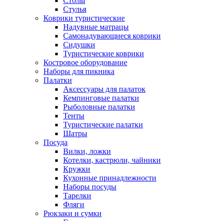
Столы
Стулья
Коврики туристические
Надувные матрацы
Самонадувающиеся коврики
Сидушки
Туристические коврики
Костровое оборудование
Наборы для пикника
Палатки
Аксессуары для палаток
Кемпинговые палатки
Рыболовные палатки
Тенты
Туристические палатки
Шатры
Посуда
Вилки, ложки
Котелки, кастрюли, чайники
Кружки
Кухонные принадлежности
Наборы посуды
Тарелки
Фляги
Рюкзаки и сумки