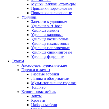
Мушки, вабики, стримеры
Приманки поролоновые
Приманки силиконовые
Удилища
Запчасти к удилищам
Удилища surf, boat
Удилища зимние
Удилища карповые
Удилища кастинговые
Удилища нахлыстовые
Удилища поплавочные
Удилища спиннинговые
Удилища фидерные
Туризм
Аксессуары туристические
Горелки и лампы
Газовые горелки
Лампы и обогреватели
Мультитопливные горелки
Топливо
Кемпинговая мебель
Зонты
Кровати
Наборы мебели