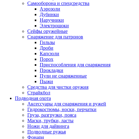
Самооборона и спецсредства
Аэрозоли
Дубинки
Наручники
Электрошоки
Сейфы оружейные
Снаряжение для патронов
Гильзы
Дроби
Капсюли
Порох
Приспособления для снаряжения
Прокладки
Пули не снаряженные
Пыжи
Средства для чистки оружия
Страйкбол
Подводная охота
Аксессуары для снаряжения и ружей
Гидрокостюмы, носки, перчатки
Груза, разгрузки, пояса
Маски, трубки, ласты
Ножи для дайвинга
Подводные ружья
Фонари