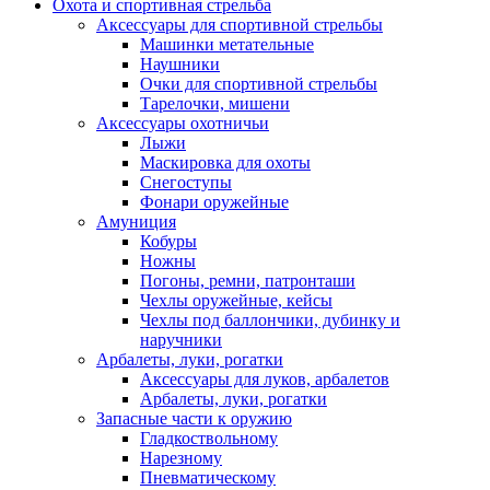
Охота и спортивная стрельба
Аксессуары для спортивной стрельбы
Машинки метательные
Наушники
Очки для спортивной стрельбы
Тарелочки, мишени
Аксессуары охотничьи
Лыжи
Маскировка для охоты
Снегоступы
Фонари оружейные
Амуниция
Кобуры
Ножны
Погоны, ремни, патронташи
Чехлы оружейные, кейсы
Чехлы под баллончики, дубинку и
наручники
Арбалеты, луки, рогатки
Аксессуары для луков, арбалетов
Арбалеты, луки, рогатки
Запасные части к оружию
Гладкоствольному
Нарезному
Пневматическому