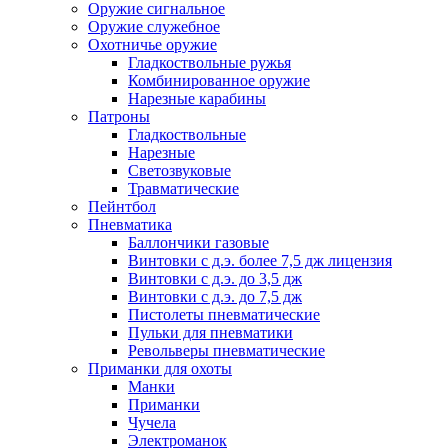
Оружие сигнальное
Оружие служебное
Охотничье оружие
Гладкоствольные ружья
Комбинированное оружие
Нарезные карабины
Патроны
Гладкоствольные
Нарезные
Светозвуковые
Травматические
Пейнтбол
Пневматика
Баллончики газовые
Винтовки с д.э. более 7,5 дж лицензия
Винтовки с д.э. до 3,5 дж
Винтовки с д.э. до 7,5 дж
Пистолеты пневматические
Пульки для пневматики
Револьверы пневматические
Приманки для охоты
Манки
Приманки
Чучела
Электроманок