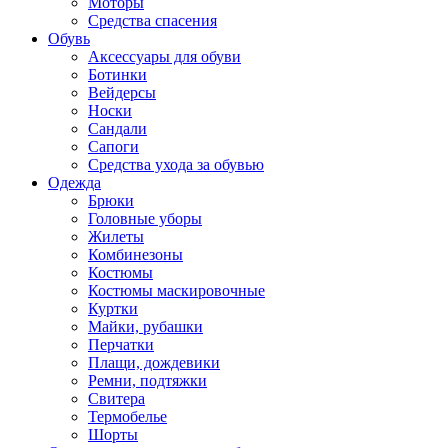
Моторы
Средства спасения
Обувь
Аксессуары для обуви
Ботинки
Вейдерсы
Носки
Сандали
Сапоги
Средства ухода за обувью
Одежда
Брюки
Головные уборы
Жилеты
Комбинезоны
Костюмы
Костюмы маскировочные
Куртки
Майки, рубашки
Перчатки
Плащи, дождевики
Ремни, подтяжки
Свитера
Термобелье
Шорты