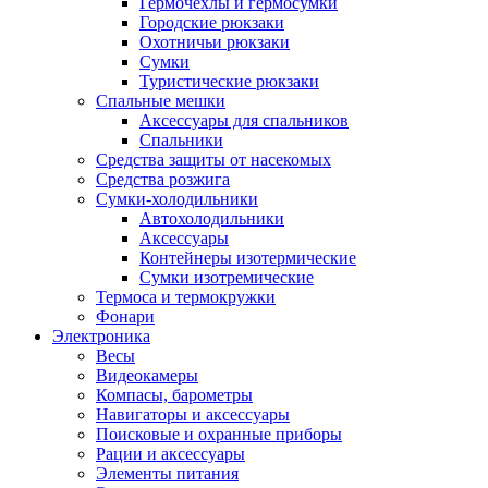
Гермочехлы и гермосумки
Городские рюкзаки
Охотничьи рюкзаки
Сумки
Туристические рюкзаки
Спальные мешки
Аксессуары для спальников
Спальники
Средства защиты от насекомых
Средства розжига
Сумки-холодильники
Автохолодильники
Аксессуары
Контейнеры изотермические
Сумки изотремические
Термоса и термокружки
Фонари
Электроника
Весы
Видеокамеры
Компасы, барометры
Навигаторы и аксессуары
Поисковые и охранные приборы
Рации и аксессуары
Элементы питания