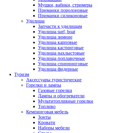
Мушки, вабики, стримеры
Приманки поролоновые
Приманки силиконовые
Удилища
Запчасти к удилищам
Удилища surf, boat
Удилища зимние
Удилища карповые
Удилища кастинговые
Удилища нахлыстовые
Удилища поплавочные
Удилища спиннинговые
Удилища фидерные
Туризм
Аксессуары туристические
Горелки и лампы
Газовые горелки
Лампы и обогреватели
Мультитопливные горелки
Топливо
Кемпинговая мебель
Зонты
Кровати
Наборы мебели