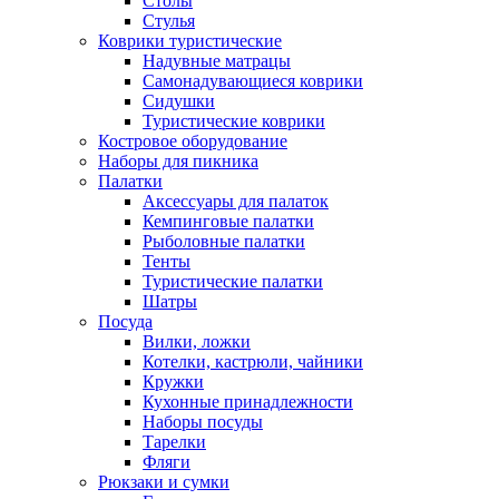
Столы
Стулья
Коврики туристические
Надувные матрацы
Самонадувающиеся коврики
Сидушки
Туристические коврики
Костровое оборудование
Наборы для пикника
Палатки
Аксессуары для палаток
Кемпинговые палатки
Рыболовные палатки
Тенты
Туристические палатки
Шатры
Посуда
Вилки, ложки
Котелки, кастрюли, чайники
Кружки
Кухонные принадлежности
Наборы посуды
Тарелки
Фляги
Рюкзаки и сумки