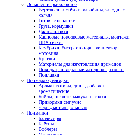
Оснащение рыболовное
Вертлюги, застёжки, карабины, заводные
кольца
Готовые оснастки
Груза, кормушки
Джиг-головки
Карповые поводковые материалы, монтажи,
ПВА сетки.
Кембрики, бисер, стопоры, коннекторы,
мотовила
Крючки
Материалы для изготовления приманок
Поводки, поводковые материалы, гильзы
Поплавки
Прикормка, насадки
Ароматизаторы, дипы, добавки
ароматические
Бойлы, пеллетс, макуха, насадки
Прикормки сыпучие
Червь, мотыль, опарыш
Приманки
Балансиры
Блёсны
Воблеры
Мормышки