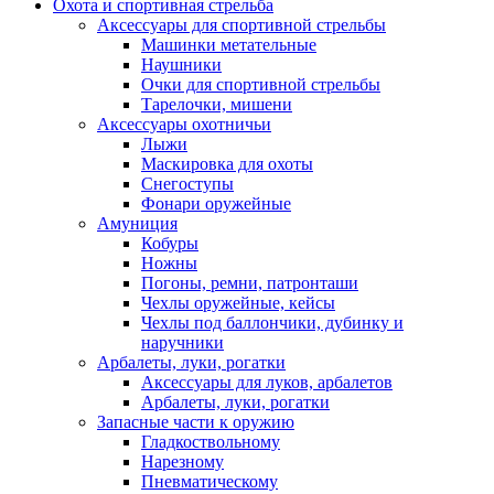
Охота и спортивная стрельба
Аксессуары для спортивной стрельбы
Машинки метательные
Наушники
Очки для спортивной стрельбы
Тарелочки, мишени
Аксессуары охотничьи
Лыжи
Маскировка для охоты
Снегоступы
Фонари оружейные
Амуниция
Кобуры
Ножны
Погоны, ремни, патронташи
Чехлы оружейные, кейсы
Чехлы под баллончики, дубинку и
наручники
Арбалеты, луки, рогатки
Аксессуары для луков, арбалетов
Арбалеты, луки, рогатки
Запасные части к оружию
Гладкоствольному
Нарезному
Пневматическому