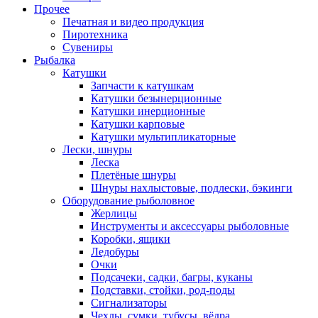
Прочее
Печатная и видео продукция
Пиротехника
Сувениры
Рыбалка
Катушки
Запчасти к катушкам
Катушки безынерционные
Катушки инерционные
Катушки карповые
Катушки мультипликаторные
Лески, шнуры
Леска
Плетёные шнуры
Шнуры нахлыстовые, подлески, бэкинги
Оборудование рыболовное
Жерлицы
Инструменты и аксессуары рыболовные
Коробки, ящики
Ледобуры
Очки
Подсачеки, садки, багры, куканы
Подставки, стойки, род-поды
Сигнализаторы
Чехлы, сумки, тубусы, вёдра