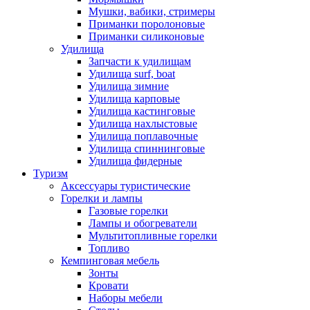
Мушки, вабики, стримеры
Приманки поролоновые
Приманки силиконовые
Удилища
Запчасти к удилищам
Удилища surf, boat
Удилища зимние
Удилища карповые
Удилища кастинговые
Удилища нахлыстовые
Удилища поплавочные
Удилища спиннинговые
Удилища фидерные
Туризм
Аксессуары туристические
Горелки и лампы
Газовые горелки
Лампы и обогреватели
Мультитопливные горелки
Топливо
Кемпинговая мебель
Зонты
Кровати
Наборы мебели