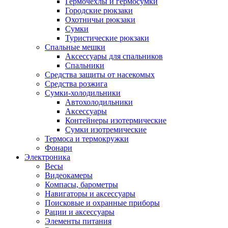
Гермочехлы и гермосумки
Городские рюкзаки
Охотничьи рюкзаки
Сумки
Туристические рюкзаки
Спальные мешки
Аксессуары для спальников
Спальники
Средства защиты от насекомых
Средства розжига
Сумки-холодильники
Автохолодильники
Аксессуары
Контейнеры изотермические
Сумки изотремические
Термоса и термокружки
Фонари
Электроника
Весы
Видеокамеры
Компасы, барометры
Навигаторы и аксессуары
Поисковые и охранные приборы
Рации и аксессуары
Элементы питания