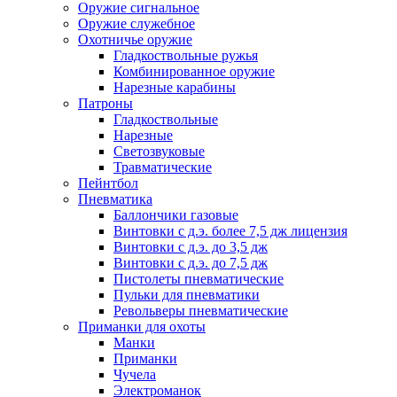
Оружие сигнальное
Оружие служебное
Охотничье оружие
Гладкоствольные ружья
Комбинированное оружие
Нарезные карабины
Патроны
Гладкоствольные
Нарезные
Светозвуковые
Травматические
Пейнтбол
Пневматика
Баллончики газовые
Винтовки с д.э. более 7,5 дж лицензия
Винтовки с д.э. до 3,5 дж
Винтовки с д.э. до 7,5 дж
Пистолеты пневматические
Пульки для пневматики
Револьверы пневматические
Приманки для охоты
Манки
Приманки
Чучела
Электроманок