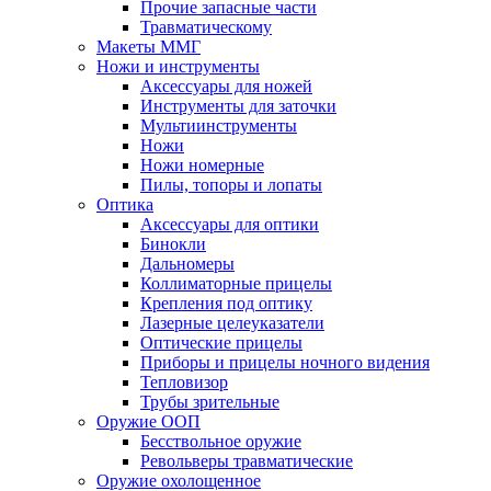
Прочие запасные части
Травматическому
Макеты ММГ
Ножи и инструменты
Аксессуары для ножей
Инструменты для заточки
Мультиинструменты
Ножи
Ножи номерные
Пилы, топоры и лопаты
Оптика
Аксессуары для оптики
Бинокли
Дальномеры
Коллиматорные прицелы
Крепления под оптику
Лазерные целеуказатели
Оптические прицелы
Приборы и прицелы ночного видения
Тепловизор
Трубы зрительные
Оружие ООП
Бесствольное оружие
Револьверы травматические
Оружие охолощенное