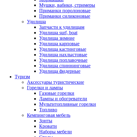
Мушки, вабики, стримеры
Приманки поролоновые
Приманки силиконовые
Удилища
Запчасти к удилищам
Удилища surf, boat
Удилища зимние
Удилища карповые
Удилища кастинговые
Удилища нахлыстовые
Удилища поплавочные
Удилища спиннинговые
Удилища фидерные
Туризм
Аксессуары туристические
Горелки и лампы
Газовые горелки
Лампы и обогреватели
Мультитопливные горелки
Топливо
Кемпинговая мебель
Зонты
Кровати
Наборы мебели