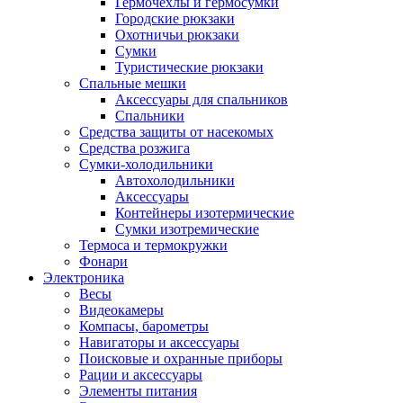
Гермочехлы и гермосумки
Городские рюкзаки
Охотничьи рюкзаки
Сумки
Туристические рюкзаки
Спальные мешки
Аксессуары для спальников
Спальники
Средства защиты от насекомых
Средства розжига
Сумки-холодильники
Автохолодильники
Аксессуары
Контейнеры изотермические
Сумки изотремические
Термоса и термокружки
Фонари
Электроника
Весы
Видеокамеры
Компасы, барометры
Навигаторы и аксессуары
Поисковые и охранные приборы
Рации и аксессуары
Элементы питания