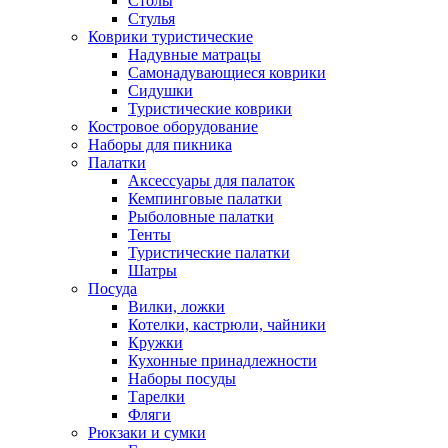
Столы
Стулья
Коврики туристические
Надувные матрацы
Самонадувающиеся коврики
Сидушки
Туристические коврики
Костровое оборудование
Наборы для пикника
Палатки
Аксессуары для палаток
Кемпинговые палатки
Рыболовные палатки
Тенты
Туристические палатки
Шатры
Посуда
Вилки, ложки
Котелки, кастрюли, чайники
Кружки
Кухонные принадлежности
Наборы посуды
Тарелки
Фляги
Рюкзаки и сумки