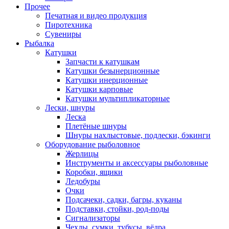
Прочее
Печатная и видео продукция
Пиротехника
Сувениры
Рыбалка
Катушки
Запчасти к катушкам
Катушки безынерционные
Катушки инерционные
Катушки карповые
Катушки мультипликаторные
Лески, шнуры
Леска
Плетёные шнуры
Шнуры нахлыстовые, подлески, бэкинги
Оборудование рыболовное
Жерлицы
Инструменты и аксессуары рыболовные
Коробки, ящики
Ледобуры
Очки
Подсачеки, садки, багры, куканы
Подставки, стойки, род-поды
Сигнализаторы
Чехлы, сумки, тубусы, вёдра