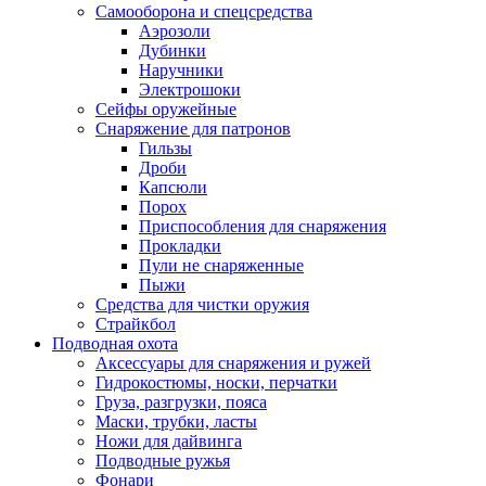
Самооборона и спецсредства
Аэрозоли
Дубинки
Наручники
Электрошоки
Сейфы оружейные
Снаряжение для патронов
Гильзы
Дроби
Капсюли
Порох
Приспособления для снаряжения
Прокладки
Пули не снаряженные
Пыжи
Средства для чистки оружия
Страйкбол
Подводная охота
Аксессуары для снаряжения и ружей
Гидрокостюмы, носки, перчатки
Груза, разгрузки, пояса
Маски, трубки, ласты
Ножи для дайвинга
Подводные ружья
Фонари