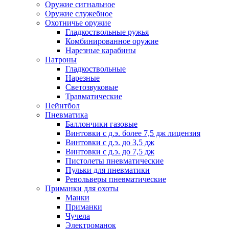
Оружие сигнальное
Оружие служебное
Охотничье оружие
Гладкоствольные ружья
Комбинированное оружие
Нарезные карабины
Патроны
Гладкоствольные
Нарезные
Светозвуковые
Травматические
Пейнтбол
Пневматика
Баллончики газовые
Винтовки с д.э. более 7,5 дж лицензия
Винтовки с д.э. до 3,5 дж
Винтовки с д.э. до 7,5 дж
Пистолеты пневматические
Пульки для пневматики
Револьверы пневматические
Приманки для охоты
Манки
Приманки
Чучела
Электроманок