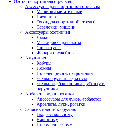
Охота и спортивная стрельба
Аксессуары для спортивной стрельбы
Машинки метательные
Наушники
Очки для спортивной стрельбы
Тарелочки, мишени
Аксессуары охотничьи
Лыжи
Маскировка для охоты
Снегоступы
Фонари оружейные
Амуниция
Кобуры
Ножны
Погоны, ремни, патронташи
Чехлы оружейные, кейсы
Чехлы под баллончики, дубинку и
наручники
Арбалеты, луки, рогатки
Аксессуары для луков, арбалетов
Арбалеты, луки, рогатки
Запасные части к оружию
Гладкоствольному
Нарезному
Пневматическому