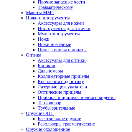
Прочие запасные части
Травматическому
Макеты ММГ
Ножи и инструменты
Аксессуары для ножей
Инструменты для заточки
Мультиинструменты
Ножи
Ножи номерные
Пилы, топоры и лопаты
Оптика
Аксессуары для оптики
Бинокли
Дальномеры
Коллиматорные прицелы
Крепления под оптику
Лазерные целеуказатели
Оптические прицелы
Приборы и прицелы ночного видения
Тепловизор
Трубы зрительные
Оружие ООП
Бесствольное оружие
Револьверы травматические
Оружие охолощенное