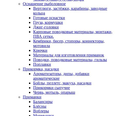
Оснащение рыболовное
Вертлюги, застёжки, карабины, заводные
кольца
Готовые оснастки
Груза, кормушки
Джиг-головки
Карповые поводковые материалы, монтажи,
ПВА сетки.
Кембрики, бисер, стопоры, коннекторы,
мотовила
Крючки
Материалы для изготовления приманок
Поводки, поводковые материалы, гильзы
Поплавки
Прикормка, насадки
Ароматизаторы, дипы, добавки
ароматические
Бойлы, пеллетс, макуха, насадки
Прикормки сыпучие
Червь, мотыль, опарыш
Приманки
Балансиры
Блёсны
Воблеры
Мормышки