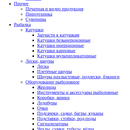
Прочее
Печатная и видео продукция
Пиротехника
Сувениры
Рыбалка
Катушки
Запчасти к катушкам
Катушки безынерционные
Катушки инерционные
Катушки карповые
Катушки мультипликаторные
Лески, шнуры
Леска
Плетёные шнуры
Шнуры нахлыстовые, подлески, бэкинги
Оборудование рыболовное
Жерлицы
Инструменты и аксессуары рыболовные
Коробки, ящики
Ледобуры
Очки
Подсачеки, садки, багры, куканы
Подставки, стойки, род-поды
Сигнализаторы
Чехлы, сумки, тубусы, вёдра