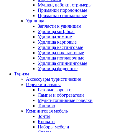
Мушки, вабики, стримеры
Приманки поролоновые
Приманки силиконовые
Удилища
Запчасти к удилищам
Удилища surf, boat
Удилища зимние
Удилища карповые
Удилища кастинговые
Удилища нахлыстовые
Удилища поплавочные
Удилища спиннинговые
Удилища фидерные
Туризм
Аксессуары туристические
Горелки и лампы
Газовые горелки
Лампы и обогреватели
Мультитопливные горелки
Топливо
Кемпинговая мебель
Зонты
Кровати
Наборы мебели