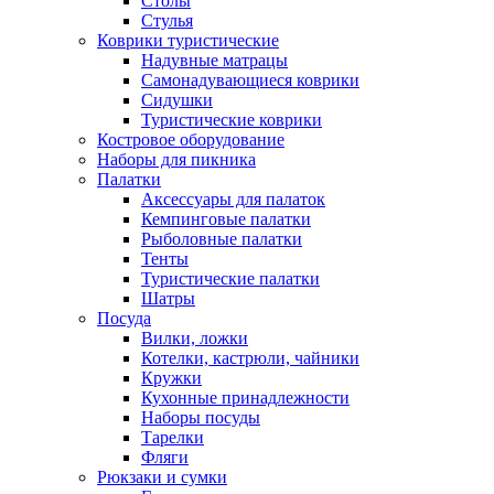
Столы
Стулья
Коврики туристические
Надувные матрацы
Самонадувающиеся коврики
Сидушки
Туристические коврики
Костровое оборудование
Наборы для пикника
Палатки
Аксессуары для палаток
Кемпинговые палатки
Рыболовные палатки
Тенты
Туристические палатки
Шатры
Посуда
Вилки, ложки
Котелки, кастрюли, чайники
Кружки
Кухонные принадлежности
Наборы посуды
Тарелки
Фляги
Рюкзаки и сумки