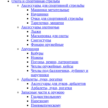
Охота и спортивная стрельба
Аксессуары для спортивной стрельбы
Машинки метательные
Наушники
Очки для спортивной стрельбы
Тарелочки, мишени
Аксессуары охотничьи
Лыжи
Маскировка для охоты
Снегоступы
Фонари оружейные
Амуниция
Кобуры
Ножны
Погоны, ремни, патронташи
Чехлы оружейные, кейсы
Чехлы под баллончики, дубинку и
наручники
Арбалеты, луки, рогатки
Аксессуары для луков, арбалетов
Арбалеты, луки, рогатки
Запасные части к оружию
Гладкоствольному
Нарезному
Пневматическому