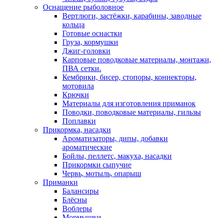
Оснащение рыболовное
Вертлюги, застёжки, карабины, заводные
кольца
Готовые оснастки
Груза, кормушки
Джиг-головки
Карповые поводковые материалы, монтажи,
ПВА сетки.
Кембрики, бисер, стопоры, коннекторы,
мотовила
Крючки
Материалы для изготовления приманок
Поводки, поводковые материалы, гильзы
Поплавки
Прикормка, насадки
Ароматизаторы, дипы, добавки
ароматические
Бойлы, пеллетс, макуха, насадки
Прикормки сыпучие
Червь, мотыль, опарыш
Приманки
Балансиры
Блёсны
Воблеры
Мормышки