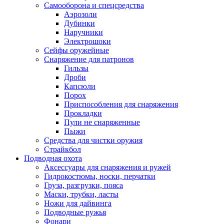
Самооборона и спецсредства
Аэрозоли
Дубинки
Наручники
Электрошоки
Сейфы оружейные
Снаряжение для патронов
Гильзы
Дроби
Капсюли
Порох
Приспособления для снаряжения
Прокладки
Пули не снаряженные
Пыжи
Средства для чистки оружия
Страйкбол
Подводная охота
Аксессуары для снаряжения и ружей
Гидрокостюмы, носки, перчатки
Груза, разгрузки, пояса
Маски, трубки, ласты
Ножи для дайвинга
Подводные ружья
Фонари