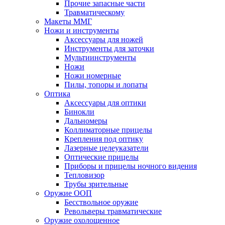
Прочие запасные части
Травматическому
Макеты ММГ
Ножи и инструменты
Аксессуары для ножей
Инструменты для заточки
Мультиинструменты
Ножи
Ножи номерные
Пилы, топоры и лопаты
Оптика
Аксессуары для оптики
Бинокли
Дальномеры
Коллиматорные прицелы
Крепления под оптику
Лазерные целеуказатели
Оптические прицелы
Приборы и прицелы ночного видения
Тепловизор
Трубы зрительные
Оружие ООП
Бесствольное оружие
Револьверы травматические
Оружие охолощенное