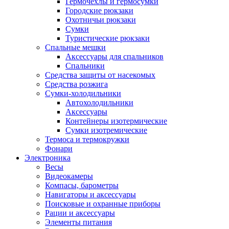
Гермочехлы и гермосумки
Городские рюкзаки
Охотничьи рюкзаки
Сумки
Туристические рюкзаки
Спальные мешки
Аксессуары для спальников
Спальники
Средства защиты от насекомых
Средства розжига
Сумки-холодильники
Автохолодильники
Аксессуары
Контейнеры изотермические
Сумки изотремические
Термоса и термокружки
Фонари
Электроника
Весы
Видеокамеры
Компасы, барометры
Навигаторы и аксессуары
Поисковые и охранные приборы
Рации и аксессуары
Элементы питания