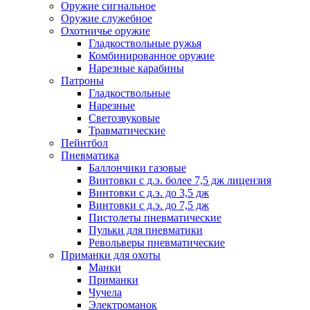
Оружие сигнальное
Оружие служебное
Охотничье оружие
Гладкоствольные ружья
Комбинированное оружие
Нарезные карабины
Патроны
Гладкоствольные
Нарезные
Светозвуковые
Травматические
Пейнтбол
Пневматика
Баллончики газовые
Винтовки с д.э. более 7,5 дж лицензия
Винтовки с д.э. до 3,5 дж
Винтовки с д.э. до 7,5 дж
Пистолеты пневматические
Пульки для пневматики
Револьверы пневматические
Приманки для охоты
Манки
Приманки
Чучела
Электроманок