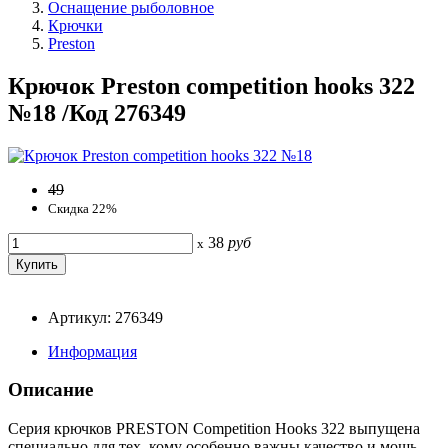
Оснащение рыболовное
Крючки
Preston
Крючок Preston competition hooks 322
№18 /Код 276349
49
Скидка 22%
38
руб
x
Артикул: 276349
Информация
Описание
Серия крючков PRESTON Competition Hooks 322 выпущена
специально для тех, кому особенно важны качество и мощь