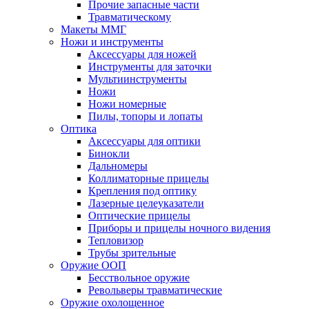
Прочие запасные части
Травматическому
Макеты ММГ
Ножи и инструменты
Аксессуары для ножей
Инструменты для заточки
Мультиинструменты
Ножи
Ножи номерные
Пилы, топоры и лопаты
Оптика
Аксессуары для оптики
Бинокли
Дальномеры
Коллиматорные прицелы
Крепления под оптику
Лазерные целеуказатели
Оптические прицелы
Приборы и прицелы ночного видения
Тепловизор
Трубы зрительные
Оружие ООП
Бесствольное оружие
Револьверы травматические
Оружие охолощенное