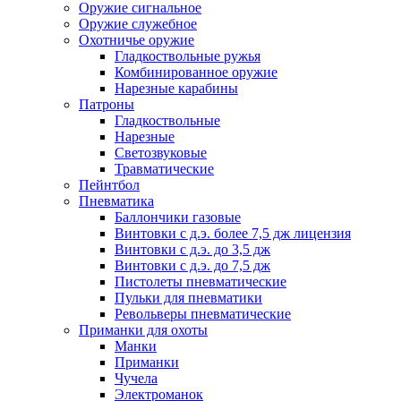
Оружие сигнальное
Оружие служебное
Охотничье оружие
Гладкоствольные ружья
Комбинированное оружие
Нарезные карабины
Патроны
Гладкоствольные
Нарезные
Светозвуковые
Травматические
Пейнтбол
Пневматика
Баллончики газовые
Винтовки с д.э. более 7,5 дж лицензия
Винтовки с д.э. до 3,5 дж
Винтовки с д.э. до 7,5 дж
Пистолеты пневматические
Пульки для пневматики
Револьверы пневматические
Приманки для охоты
Манки
Приманки
Чучела
Электроманок