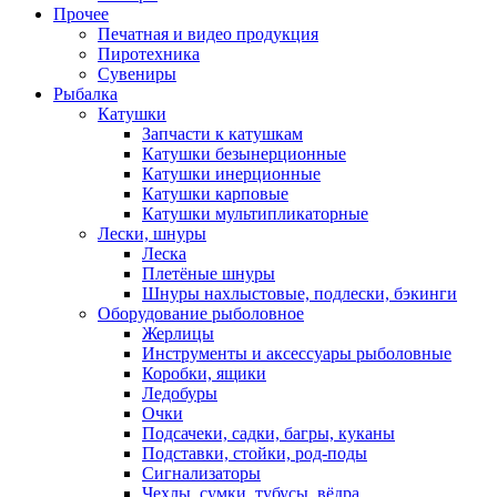
Прочее
Печатная и видео продукция
Пиротехника
Сувениры
Рыбалка
Катушки
Запчасти к катушкам
Катушки безынерционные
Катушки инерционные
Катушки карповые
Катушки мультипликаторные
Лески, шнуры
Леска
Плетёные шнуры
Шнуры нахлыстовые, подлески, бэкинги
Оборудование рыболовное
Жерлицы
Инструменты и аксессуары рыболовные
Коробки, ящики
Ледобуры
Очки
Подсачеки, садки, багры, куканы
Подставки, стойки, род-поды
Сигнализаторы
Чехлы, сумки, тубусы, вёдра