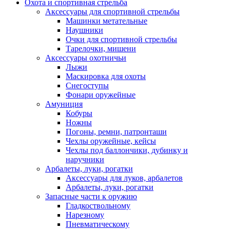
Охота и спортивная стрельба
Аксессуары для спортивной стрельбы
Машинки метательные
Наушники
Очки для спортивной стрельбы
Тарелочки, мишени
Аксессуары охотничьи
Лыжи
Маскировка для охоты
Снегоступы
Фонари оружейные
Амуниция
Кобуры
Ножны
Погоны, ремни, патронташи
Чехлы оружейные, кейсы
Чехлы под баллончики, дубинку и
наручники
Арбалеты, луки, рогатки
Аксессуары для луков, арбалетов
Арбалеты, луки, рогатки
Запасные части к оружию
Гладкоствольному
Нарезному
Пневматическому