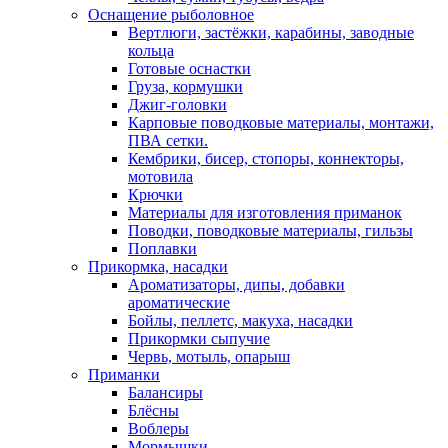
Оснащение рыболовное
Вертлюги, застёжки, карабины, заводные
кольца
Готовые оснастки
Груза, кормушки
Джиг-головки
Карповые поводковые материалы, монтажи,
ПВА сетки.
Кембрики, бисер, стопоры, коннекторы,
мотовила
Крючки
Материалы для изготовления приманок
Поводки, поводковые материалы, гильзы
Поплавки
Прикормка, насадки
Ароматизаторы, дипы, добавки
ароматические
Бойлы, пеллетс, макуха, насадки
Прикормки сыпучие
Червь, мотыль, опарыш
Приманки
Балансиры
Блёсны
Воблеры
Мормышки