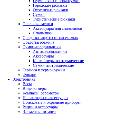
Гермочехлы и гермосумки
Городские рюкзаки
Охотничьи рюкзаки
Сумки
Туристические рюкзаки
Спальные мешки
Аксессуары для спальников
Спальники
Средства защиты от насекомых
Средства розжига
Сумки-холодильники
Автохолодильники
Аксессуары
Контейнеры изотермические
Сумки изотремические
Термоса и термокружки
Фонари
Электроника
Весы
Видеокамеры
Компасы, барометры
Навигаторы и аксессуары
Поисковые и охранные приборы
Рации и аксессуары
Элементы питания