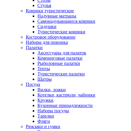
Столы
Стулья
Коврики туристические
Надувные матрацы
Самонадувающиеся коврики
Сидушки
Туристические коврики
Костровое оборудование
Наборы для пикника
Палатки
Аксессуары для палаток
Кемпинговые палатки
Рыболовные палатки
Тенты
Туристические палатки
Шатры
Посуда
Вилки, ложки
Котелки, кастрюли, чайники
Кружки
Кухонные принадлежности
Наборы посуды
Тарелки
Фляги
Рюкзаки и сумки