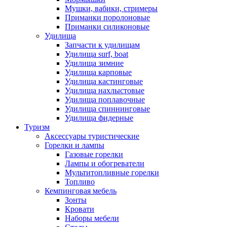
Мушки, вабики, стримеры
Приманки поролоновые
Приманки силиконовые
Удилища
Запчасти к удилищам
Удилища surf, boat
Удилища зимние
Удилища карповые
Удилища кастинговые
Удилища нахлыстовые
Удилища поплавочные
Удилища спиннинговые
Удилища фидерные
Туризм
Аксессуары туристические
Горелки и лампы
Газовые горелки
Лампы и обогреватели
Мультитопливные горелки
Топливо
Кемпинговая мебель
Зонты
Кровати
Наборы мебели