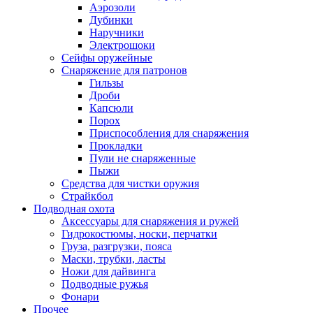
Аэрозоли
Дубинки
Наручники
Электрошоки
Сейфы оружейные
Снаряжение для патронов
Гильзы
Дроби
Капсюли
Порох
Приспособления для снаряжения
Прокладки
Пули не снаряженные
Пыжи
Средства для чистки оружия
Страйкбол
Подводная охота
Аксессуары для снаряжения и ружей
Гидрокостюмы, носки, перчатки
Груза, разгрузки, пояса
Маски, трубки, ласты
Ножи для дайвинга
Подводные ружья
Фонари
Прочее