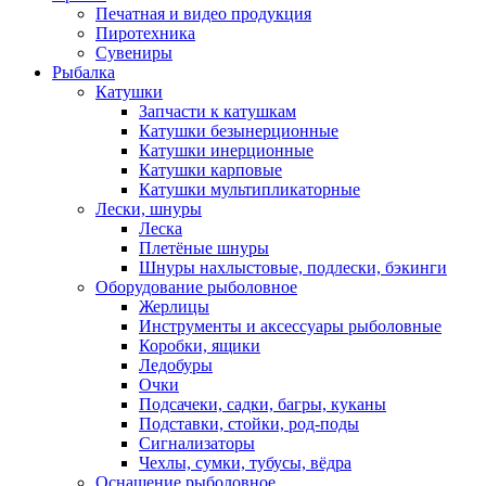
Печатная и видео продукция
Пиротехника
Сувениры
Рыбалка
Катушки
Запчасти к катушкам
Катушки безынерционные
Катушки инерционные
Катушки карповые
Катушки мультипликаторные
Лески, шнуры
Леска
Плетёные шнуры
Шнуры нахлыстовые, подлески, бэкинги
Оборудование рыболовное
Жерлицы
Инструменты и аксессуары рыболовные
Коробки, ящики
Ледобуры
Очки
Подсачеки, садки, багры, куканы
Подставки, стойки, род-поды
Сигнализаторы
Чехлы, сумки, тубусы, вёдра
Оснащение рыболовное