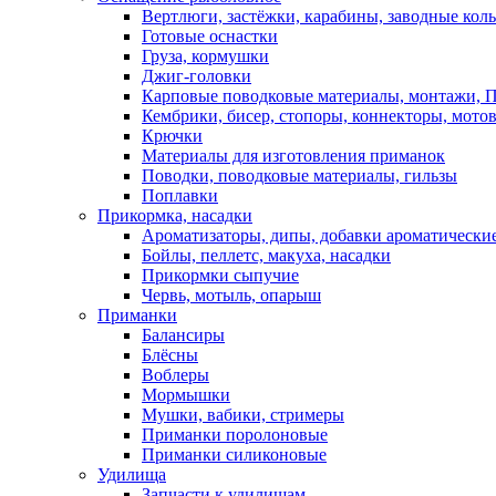
Вертлюги, застёжки, карабины, заводные кол
Готовые оснастки
Груза, кормушки
Джиг-головки
Карповые поводковые материалы, монтажи, П
Кембрики, бисер, стопоры, коннекторы, мото
Крючки
Материалы для изготовления приманок
Поводки, поводковые материалы, гильзы
Поплавки
Прикормка, насадки
Ароматизаторы, дипы, добавки ароматически
Бойлы, пеллетс, макуха, насадки
Прикормки сыпучие
Червь, мотыль, опарыш
Приманки
Балансиры
Блёсны
Воблеры
Мормышки
Мушки, вабики, стримеры
Приманки поролоновые
Приманки силиконовые
Удилища
Запчасти к удилищам