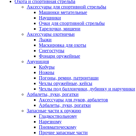
Охота и спортивная стрельба
Аксессуары для спортивной стрельбы
Машинки метательные
Наушники
Очки для спортивной стрельбы
Тарелочки, мишени
Аксессуары охотничьи
Лыжи
Маскировка для охоты
Снегоступы
Фонари оружейные
Амуниция
Кобуры
Ножны
Погоны, ремни, патронташи
Чехлы оружейные, кейсы
Чехлы под баллончики, дубинку и наручники
Арбалеты, луки, рогатки
Аксессуары для луков, арбалетов
Арбалеты, луки, рогатки
Запасные части к оружию
Гладкоствольному
Нарезному
Пневматическому
Прочие запасные части