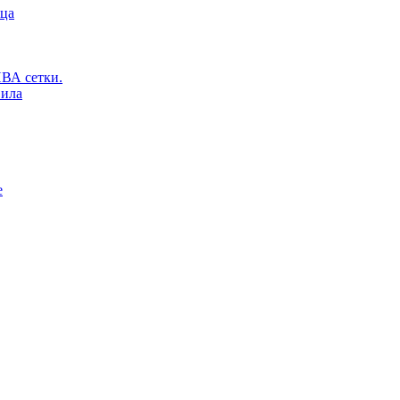
ьца
ВА сетки.
вила
е