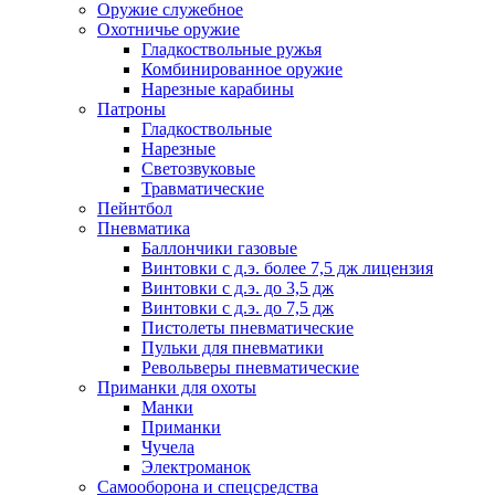
Оружие служебное
Охотничье оружие
Гладкоствольные ружья
Комбинированное оружие
Нарезные карабины
Патроны
Гладкоствольные
Нарезные
Светозвуковые
Травматические
Пейнтбол
Пневматика
Баллончики газовые
Винтовки с д.э. более 7,5 дж лицензия
Винтовки с д.э. до 3,5 дж
Винтовки с д.э. до 7,5 дж
Пистолеты пневматические
Пульки для пневматики
Револьверы пневматические
Приманки для охоты
Манки
Приманки
Чучела
Электроманок
Самооборона и спецсредства