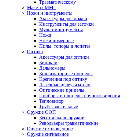
Травматическому
Макеты ММГ
Ножи и инструменты
Аксессуары для ножей
Инструменты для заточки
Мультиинструменты
Ножи
Ножи номерные
Пилы, топоры и лопаты
Оптика
Аксессуары для оптики
Бинокли
Дальномеры
Коллиматорные прицелы
Крепления под оптику
Лазерные целеуказатели
Оптические прицелы
Приборы и прицелы ночного видения
Тепловизор
Трубы зрительные
Оружие ООП
Бесствольное оружие
Револьверы травматические
Оружие охолощенное
Оружие сигнальное