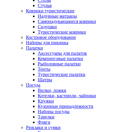
Столы
Стулья
Коврики туристические
Надувные матрацы
Самонадувающиеся коврики
Сидушки
Туристические коврики
Костровое оборудование
Наборы для пикника
Палатки
Аксессуары для палаток
Кемпинговые палатки
Рыболовные палатки
Тенты
Туристические палатки
Шатры
Посуда
Вилки, ложки
Котелки, кастрюли, чайники
Кружки
Кухонные принадлежности
Наборы посуды
Тарелки
Фляги
Рюкзаки и сумки