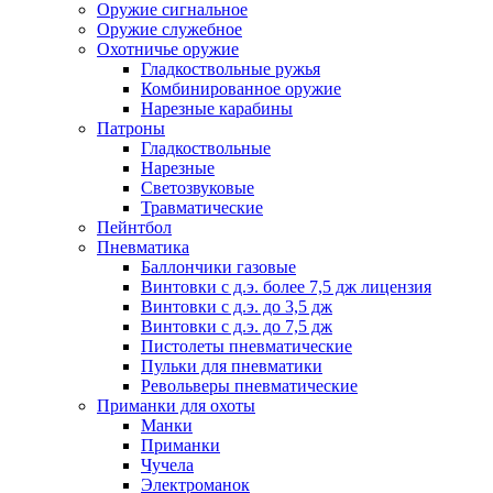
Оружие сигнальное
Оружие служебное
Охотничье оружие
Гладкоствольные ружья
Комбинированное оружие
Нарезные карабины
Патроны
Гладкоствольные
Нарезные
Светозвуковые
Травматические
Пейнтбол
Пневматика
Баллончики газовые
Винтовки с д.э. более 7,5 дж лицензия
Винтовки с д.э. до 3,5 дж
Винтовки с д.э. до 7,5 дж
Пистолеты пневматические
Пульки для пневматики
Револьверы пневматические
Приманки для охоты
Манки
Приманки
Чучела
Электроманок