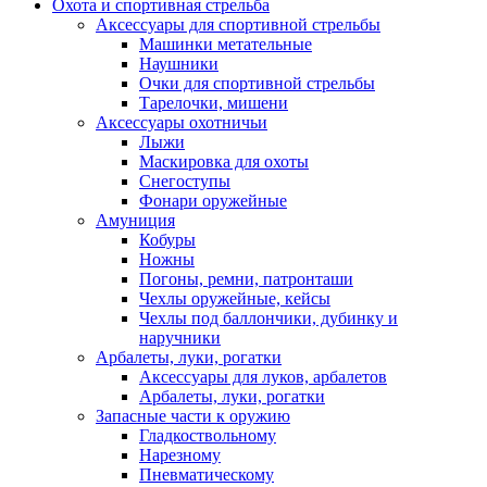
Охота и спортивная стрельба
Аксессуары для спортивной стрельбы
Машинки метательные
Наушники
Очки для спортивной стрельбы
Тарелочки, мишени
Аксессуары охотничьи
Лыжи
Маскировка для охоты
Снегоступы
Фонари оружейные
Амуниция
Кобуры
Ножны
Погоны, ремни, патронташи
Чехлы оружейные, кейсы
Чехлы под баллончики, дубинку и
наручники
Арбалеты, луки, рогатки
Аксессуары для луков, арбалетов
Арбалеты, луки, рогатки
Запасные части к оружию
Гладкоствольному
Нарезному
Пневматическому