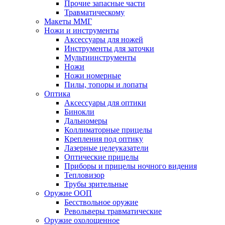
Прочие запасные части
Травматическому
Макеты ММГ
Ножи и инструменты
Аксессуары для ножей
Инструменты для заточки
Мультиинструменты
Ножи
Ножи номерные
Пилы, топоры и лопаты
Оптика
Аксессуары для оптики
Бинокли
Дальномеры
Коллиматорные прицелы
Крепления под оптику
Лазерные целеуказатели
Оптические прицелы
Приборы и прицелы ночного видения
Тепловизор
Трубы зрительные
Оружие ООП
Бесствольное оружие
Револьверы травматические
Оружие охолощенное