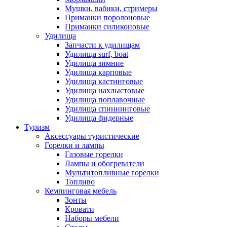
Мушки, вабики, стримеры
Приманки поролоновые
Приманки силиконовые
Удилища
Запчасти к удилищам
Удилища surf, boat
Удилища зимние
Удилища карповые
Удилища кастинговые
Удилища нахлыстовые
Удилища поплавочные
Удилища спиннинговые
Удилища фидерные
Туризм
Аксессуары туристические
Горелки и лампы
Газовые горелки
Лампы и обогреватели
Мультитопливные горелки
Топливо
Кемпинговая мебель
Зонты
Кровати
Наборы мебели