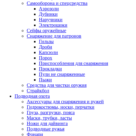
Самооборона и спецсредства
Аэрозоли
Дубинки
Наручники
Электрошоки
Сейфы оружейные
Снаряжение для патронов
Гильзы
Дроби
Капсюли
Порох
Приспособления для снаряжения
Прокладки
Пули не снаряженные
Пыжи
Средства для чистки оружия
Страйкбол
Подводная охота
Аксессуары для снаряжения и ружей
Гидрокостюмы, носки, перчатки
Груза, разгрузки, пояса
Маски, трубки, ласты
Ножи для дайвинга
Подводные ружья
Фонари