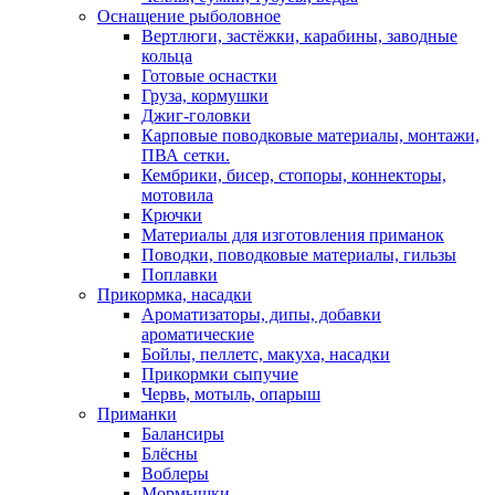
Оснащение рыболовное
Вертлюги, застёжки, карабины, заводные
кольца
Готовые оснастки
Груза, кормушки
Джиг-головки
Карповые поводковые материалы, монтажи,
ПВА сетки.
Кембрики, бисер, стопоры, коннекторы,
мотовила
Крючки
Материалы для изготовления приманок
Поводки, поводковые материалы, гильзы
Поплавки
Прикормка, насадки
Ароматизаторы, дипы, добавки
ароматические
Бойлы, пеллетс, макуха, насадки
Прикормки сыпучие
Червь, мотыль, опарыш
Приманки
Балансиры
Блёсны
Воблеры
Мормышки