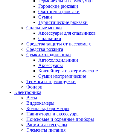
Гермочехлы и гермосумки
Городские рюкзаки
Охотничьи рюкзаки
Сумки
Туристические рюкзаки
Спальные мешки
Аксессуары для спальников
Спальники
Средства защиты от насекомых
Средства розжига
Сумки-холодильники
Автохолодильники
Аксессуары
Контейнеры изотермические
Сумки изотремические
Термоса и термокружки
Фонари
Электроника
Весы
Видеокамеры
Компасы, барометры
Навигаторы и аксессуары
Поисковые и охранные приборы
Рации и аксессуары
Элементы питания