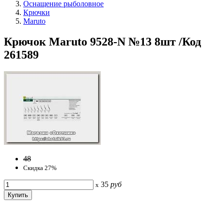
Оснащение рыболовное
Крючки
Maruto
Крючок Maruto 9528-N №13 8шт /Код
261589
48
Скидка 27%
35
руб
x