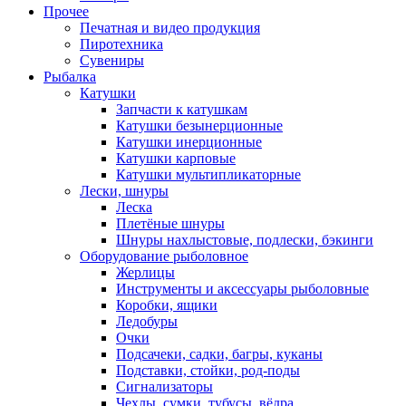
Прочее
Печатная и видео продукция
Пиротехника
Сувениры
Рыбалка
Катушки
Запчасти к катушкам
Катушки безынерционные
Катушки инерционные
Катушки карповые
Катушки мультипликаторные
Лески, шнуры
Леска
Плетёные шнуры
Шнуры нахлыстовые, подлески, бэкинги
Оборудование рыболовное
Жерлицы
Инструменты и аксессуары рыболовные
Коробки, ящики
Ледобуры
Очки
Подсачеки, садки, багры, куканы
Подставки, стойки, род-поды
Сигнализаторы
Чехлы, сумки, тубусы, вёдра