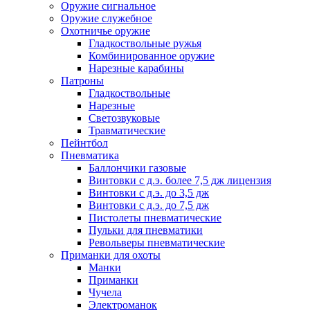
Оружие сигнальное
Оружие служебное
Охотничье оружие
Гладкоствольные ружья
Комбинированное оружие
Нарезные карабины
Патроны
Гладкоствольные
Нарезные
Светозвуковые
Травматические
Пейнтбол
Пневматика
Баллончики газовые
Винтовки с д.э. более 7,5 дж лицензия
Винтовки с д.э. до 3,5 дж
Винтовки с д.э. до 7,5 дж
Пистолеты пневматические
Пульки для пневматики
Револьверы пневматические
Приманки для охоты
Манки
Приманки
Чучела
Электроманок