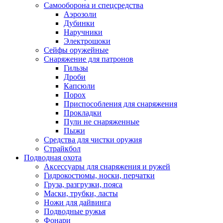
Самооборона и спецсредства
Аэрозоли
Дубинки
Наручники
Электрошоки
Сейфы оружейные
Снаряжение для патронов
Гильзы
Дроби
Капсюли
Порох
Приспособления для снаряжения
Прокладки
Пули не снаряженные
Пыжи
Средства для чистки оружия
Страйкбол
Подводная охота
Аксессуары для снаряжения и ружей
Гидрокостюмы, носки, перчатки
Груза, разгрузки, пояса
Маски, трубки, ласты
Ножи для дайвинга
Подводные ружья
Фонари