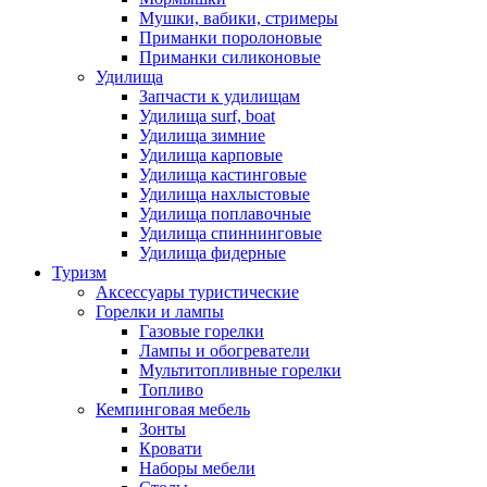
Мушки, вабики, стримеры
Приманки поролоновые
Приманки силиконовые
Удилища
Запчасти к удилищам
Удилища surf, boat
Удилища зимние
Удилища карповые
Удилища кастинговые
Удилища нахлыстовые
Удилища поплавочные
Удилища спиннинговые
Удилища фидерные
Туризм
Аксессуары туристические
Горелки и лампы
Газовые горелки
Лампы и обогреватели
Мультитопливные горелки
Топливо
Кемпинговая мебель
Зонты
Кровати
Наборы мебели