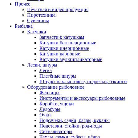
Прочее
Печатная и видео продукция
Пиротехника
Сувениры
Рыбалка
Катушки
Запчасти к катушкам
Катушки безынерционные
Катушки инерционные
Катушки карповые
Катушки мультипликаторные
Лески, шнуры
Леска
Плетёные шнуры
Шнуры нахлыстовые, подлески, бэкинги
Оборудование рыболовное
Жерлицы
Инструменты и аксессуары рыболовные
Коробки, ящики
Ледобуры
Очки
Подсачеки, садки, багры, куканы
Подставки, стойки, род-поды
Сигнализаторы
Чехлы, сумки, тубусы, вёдра