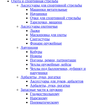
Охота и спортивная стрельба
Аксессуары для спортивной стрельбы
Машинки метательные
Наушники
Очки для спортивной стрельбы
Тарелочки, мишени
Аксессуары охотничьи
Лыжи
Маскировка для охоты
Снегоступы
Фонари оружейные
Амуниция
Кобуры
Ножны
Погоны, ремни, патронташи
Чехлы оружейные, кейсы
Чехлы под баллончики, дубинку и
наручники
Арбалеты, луки, рогатки
Аксессуары для луков, арбалетов
Арбалеты, луки, рогатки
Запасные части к оружию
Гладкоствольному
Нарезному
Пневматическому