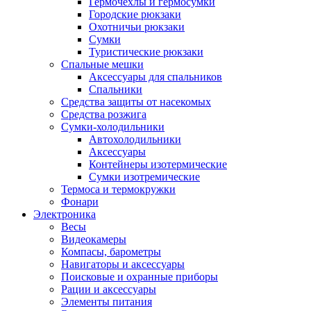
Гермочехлы и гермосумки
Городские рюкзаки
Охотничьи рюкзаки
Сумки
Туристические рюкзаки
Спальные мешки
Аксессуары для спальников
Спальники
Средства защиты от насекомых
Средства розжига
Сумки-холодильники
Автохолодильники
Аксессуары
Контейнеры изотермические
Сумки изотремические
Термоса и термокружки
Фонари
Электроника
Весы
Видеокамеры
Компасы, барометры
Навигаторы и аксессуары
Поисковые и охранные приборы
Рации и аксессуары
Элементы питания