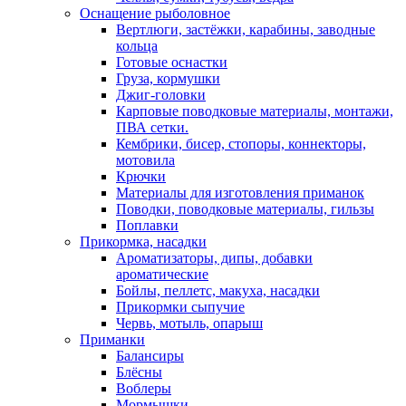
Оснащение рыболовное
Вертлюги, застёжки, карабины, заводные
кольца
Готовые оснастки
Груза, кормушки
Джиг-головки
Карповые поводковые материалы, монтажи,
ПВА сетки.
Кембрики, бисер, стопоры, коннекторы,
мотовила
Крючки
Материалы для изготовления приманок
Поводки, поводковые материалы, гильзы
Поплавки
Прикормка, насадки
Ароматизаторы, дипы, добавки
ароматические
Бойлы, пеллетс, макуха, насадки
Прикормки сыпучие
Червь, мотыль, опарыш
Приманки
Балансиры
Блёсны
Воблеры
Мормышки