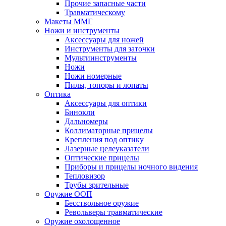
Прочие запасные части
Травматическому
Макеты ММГ
Ножи и инструменты
Аксессуары для ножей
Инструменты для заточки
Мультиинструменты
Ножи
Ножи номерные
Пилы, топоры и лопаты
Оптика
Аксессуары для оптики
Бинокли
Дальномеры
Коллиматорные прицелы
Крепления под оптику
Лазерные целеуказатели
Оптические прицелы
Приборы и прицелы ночного видения
Тепловизор
Трубы зрительные
Оружие ООП
Бесствольное оружие
Револьверы травматические
Оружие охолощенное