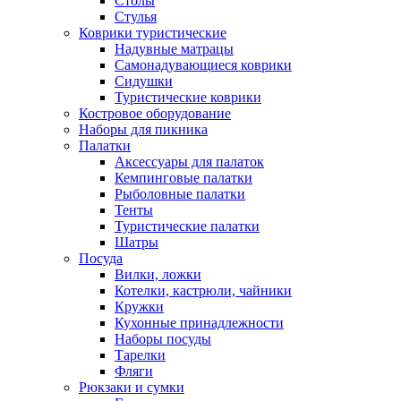
Столы
Стулья
Коврики туристические
Надувные матрацы
Самонадувающиеся коврики
Сидушки
Туристические коврики
Костровое оборудование
Наборы для пикника
Палатки
Аксессуары для палаток
Кемпинговые палатки
Рыболовные палатки
Тенты
Туристические палатки
Шатры
Посуда
Вилки, ложки
Котелки, кастрюли, чайники
Кружки
Кухонные принадлежности
Наборы посуды
Тарелки
Фляги
Рюкзаки и сумки