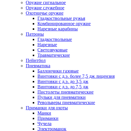
Оружие сигнальное
Оружие служебное
Охотничье оружие
Гладкоствольные ружья
Комбинированное оружие
Нарезные карабины
Патроны
Гладкоствольные
Нарезные
Светозвуковые
Травматические
Пейнтбол
Пневматика
Баллончики газовые
Винтовки с д.э. более 7,5 дж лицензия
Винтовки с д.э. до 3,5 дж
Винтовки с д.э. до 7,5 дж
Пистолеты пневматические
Пульки для пневматики
Револьверы пневматические
Приманки для охоты
Манки
Приманки
Чучела
Электроманок