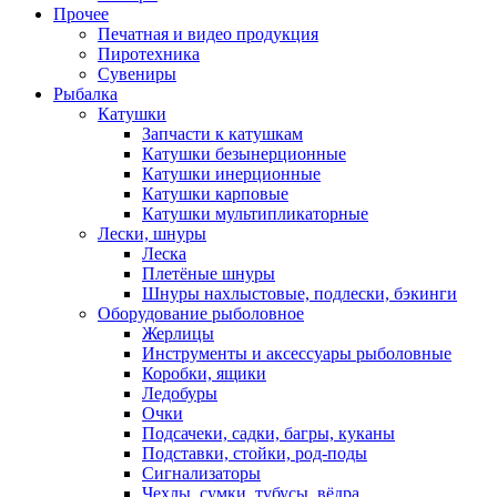
Прочее
Печатная и видео продукция
Пиротехника
Сувениры
Рыбалка
Катушки
Запчасти к катушкам
Катушки безынерционные
Катушки инерционные
Катушки карповые
Катушки мультипликаторные
Лески, шнуры
Леска
Плетёные шнуры
Шнуры нахлыстовые, подлески, бэкинги
Оборудование рыболовное
Жерлицы
Инструменты и аксессуары рыболовные
Коробки, ящики
Ледобуры
Очки
Подсачеки, садки, багры, куканы
Подставки, стойки, род-поды
Сигнализаторы
Чехлы, сумки, тубусы, вёдра