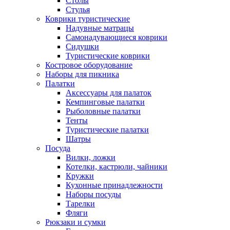
Столы
Стулья
Коврики туристические
Надувные матрацы
Самонадувающиеся коврики
Сидушки
Туристические коврики
Костровое оборудование
Наборы для пикника
Палатки
Аксессуары для палаток
Кемпинговые палатки
Рыболовные палатки
Тенты
Туристические палатки
Шатры
Посуда
Вилки, ложки
Котелки, кастрюли, чайники
Кружки
Кухонные принадлежности
Наборы посуды
Тарелки
Фляги
Рюкзаки и сумки