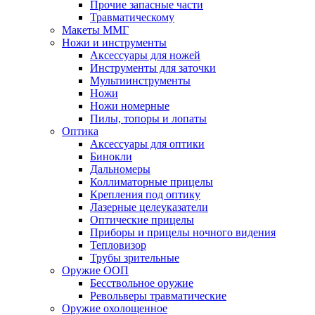
Прочие запасные части
Травматическому
Макеты ММГ
Ножи и инструменты
Аксессуары для ножей
Инструменты для заточки
Мультиинструменты
Ножи
Ножи номерные
Пилы, топоры и лопаты
Оптика
Аксессуары для оптики
Бинокли
Дальномеры
Коллиматорные прицелы
Крепления под оптику
Лазерные целеуказатели
Оптические прицелы
Приборы и прицелы ночного видения
Тепловизор
Трубы зрительные
Оружие ООП
Бесствольное оружие
Револьверы травматические
Оружие охолощенное