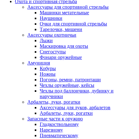
Охота и спортивная стрельба
Аксессуары для спортивной стрельбы
Машинки метательные
Наушники
Очки для спортивной стрельбы
Тарелочки, мишени
Аксессуары охотничьи
Лыжи
Маскировка для охоты
Снегоступы
Фонари оружейные
Амуниция
Кобуры
Ножны
Погоны, ремни, патронташи
Чехлы оружейные, кейсы
Чехлы под баллончики, дубинку и
наручники
Арбалеты, луки, рогатки
Аксессуары для луков, арбалетов
Арбалеты, луки, рогатки
Запасные части к оружию
Гладкоствольному
Нарезному
Пневматическому