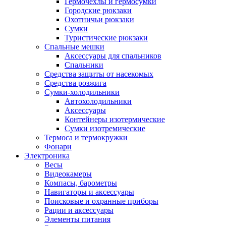
Гермочехлы и гермосумки
Городские рюкзаки
Охотничьи рюкзаки
Сумки
Туристические рюкзаки
Спальные мешки
Аксессуары для спальников
Спальники
Средства защиты от насекомых
Средства розжига
Сумки-холодильники
Автохолодильники
Аксессуары
Контейнеры изотермические
Сумки изотремические
Термоса и термокружки
Фонари
Электроника
Весы
Видеокамеры
Компасы, барометры
Навигаторы и аксессуары
Поисковые и охранные приборы
Рации и аксессуары
Элементы питания