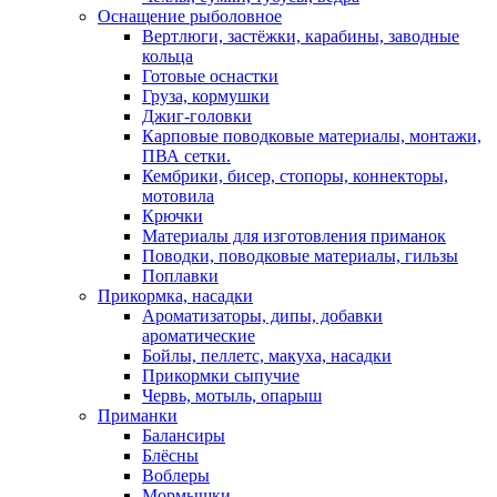
Оснащение рыболовное
Вертлюги, застёжки, карабины, заводные
кольца
Готовые оснастки
Груза, кормушки
Джиг-головки
Карповые поводковые материалы, монтажи,
ПВА сетки.
Кембрики, бисер, стопоры, коннекторы,
мотовила
Крючки
Материалы для изготовления приманок
Поводки, поводковые материалы, гильзы
Поплавки
Прикормка, насадки
Ароматизаторы, дипы, добавки
ароматические
Бойлы, пеллетс, макуха, насадки
Прикормки сыпучие
Червь, мотыль, опарыш
Приманки
Балансиры
Блёсны
Воблеры
Мормышки