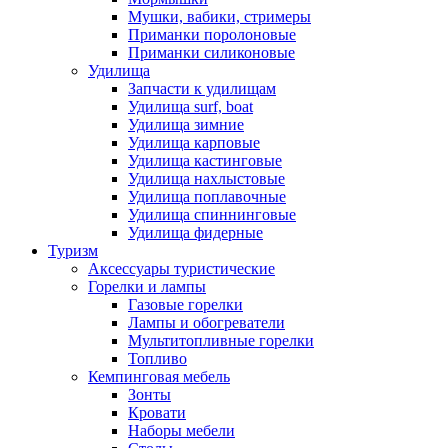
Мушки, вабики, стримеры
Приманки поролоновые
Приманки силиконовые
Удилища
Запчасти к удилищам
Удилища surf, boat
Удилища зимние
Удилища карповые
Удилища кастинговые
Удилища нахлыстовые
Удилища поплавочные
Удилища спиннинговые
Удилища фидерные
Туризм
Аксессуары туристические
Горелки и лампы
Газовые горелки
Лампы и обогреватели
Мультитопливные горелки
Топливо
Кемпинговая мебель
Зонты
Кровати
Наборы мебели