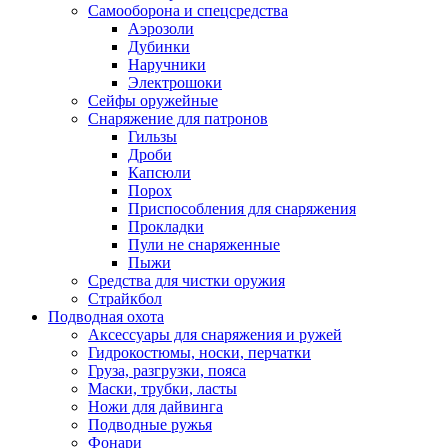
Самооборона и спецсредства
Аэрозоли
Дубинки
Наручники
Электрошоки
Сейфы оружейные
Снаряжение для патронов
Гильзы
Дроби
Капсюли
Порох
Приспособления для снаряжения
Прокладки
Пули не снаряженные
Пыжи
Средства для чистки оружия
Страйкбол
Подводная охота
Аксессуары для снаряжения и ружей
Гидрокостюмы, носки, перчатки
Груза, разгрузки, пояса
Маски, трубки, ласты
Ножи для дайвинга
Подводные ружья
Фонари