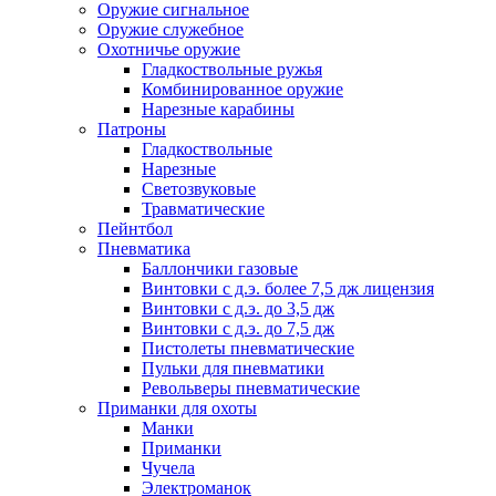
Оружие сигнальное
Оружие служебное
Охотничье оружие
Гладкоствольные ружья
Комбинированное оружие
Нарезные карабины
Патроны
Гладкоствольные
Нарезные
Светозвуковые
Травматические
Пейнтбол
Пневматика
Баллончики газовые
Винтовки с д.э. более 7,5 дж лицензия
Винтовки с д.э. до 3,5 дж
Винтовки с д.э. до 7,5 дж
Пистолеты пневматические
Пульки для пневматики
Револьверы пневматические
Приманки для охоты
Манки
Приманки
Чучела
Электроманок