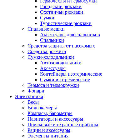
Гермочехлы и гермосумки
Городские рюкзаки
Охотничьи рюкзаки
Сумки
Туристические рюкзаки
Спальные мешки
Аксессуары для спальников
Спальники
Средства защиты от насекомых
Средства розжига
Сумки-холодильники
Автохолодильники
Аксессуары
Контейнеры изотермические
Сумки изотремические
Термоса и термокружки
Фонари
Электроника
Весы
Видеокамеры
Компасы, барометры
Навигаторы и аксессуары
Поисковые и охранные приборы
Рации и аксессуары
Элементы питания