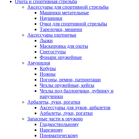
Охота и спортивная стрельба
Аксессуары для спортивной стрельбы
Машинки метательные
Наушники
Очки для спортивной стрельбы
Тарелочки, мишени
Аксессуары охотничьи
Лыжи
Маскировка для охоты
Снегоступы
Фонари оружейные
Амуниция
Кобуры
Ножны
Погоны, ремни, патронташи
Чехлы оружейные, кейсы
Чехлы под баллончики, дубинку и
наручники
Арбалеты, луки, рогатки
Аксессуары для луков, арбалетов
Арбалеты, луки, рогатки
Запасные части к оружию
Гладкоствольному
Нарезному
Пневматическому