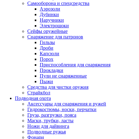
Самооборона и спецсредства
Аэрозоли
Дубинки
Наручники
Электрошоки
Сейфы оружейные
Снаряжение для патронов
Гильзы
Дроби
Капсюли
Порох
Приспособления для снаряжения
Прокладки
Пули не снаряженные
Пыжи
Средства для чистки оружия
Страйкбол
Подводная охота
Аксессуары для снаряжения и ружей
Гидрокостюмы, носки, перчатки
Груза, разгрузки, пояса
Маски, трубки, ласты
Ножи для дайвинга
Подводные ружья
Фонари