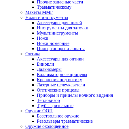
Прочие запасные части
Травматическому
Макеты ММГ
Ножи и инструменты
Аксессуары для ножей
Инструменты для заточки
Мультиинструменты
Ножи
Ножи номерные
Пилы, топоры и лопаты
Оптика
Аксессуары для оптики
Бинокли
Дальномеры
Коллиматорные прицелы
Крепления под оптику
Лазерные целеуказатели
Оптические прицелы
Приборы и прицелы ночного видения
Тепловизор
Трубы зрительные
Оружие ООП
Бесствольное оружие
Револьверы травматические
Оружие охолощенное