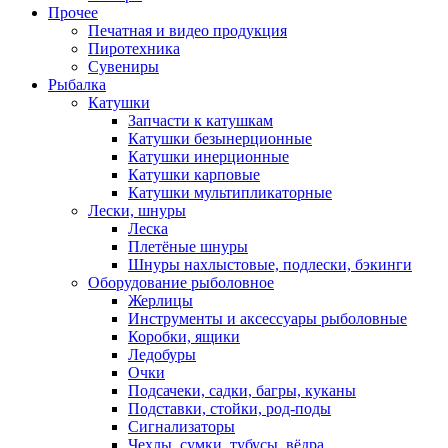
Прочее
Печатная и видео продукция
Пиротехника
Сувениры
Рыбалка
Катушки
Запчасти к катушкам
Катушки безынерционные
Катушки инерционные
Катушки карповые
Катушки мультипликаторные
Лески, шнуры
Леска
Плетёные шнуры
Шнуры нахлыстовые, подлески, бэкинги
Оборудование рыболовное
Жерлицы
Инструменты и аксессуары рыболовные
Коробки, ящики
Ледобуры
Очки
Подсачеки, садки, багры, куканы
Подставки, стойки, род-поды
Сигнализаторы
Чехлы, сумки, тубусы, вёдра