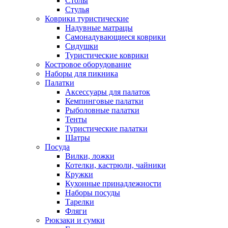
Столы
Стулья
Коврики туристические
Надувные матрацы
Самонадувающиеся коврики
Сидушки
Туристические коврики
Костровое оборудование
Наборы для пикника
Палатки
Аксессуары для палаток
Кемпинговые палатки
Рыболовные палатки
Тенты
Туристические палатки
Шатры
Посуда
Вилки, ложки
Котелки, кастрюли, чайники
Кружки
Кухонные принадлежности
Наборы посуды
Тарелки
Фляги
Рюкзаки и сумки