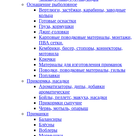
Оснащение рыболовное
Вертлюги, застёжки, карабины, заводные
кольца
Готовые оснастки
Груза, кормушки
Джиг-головки
Карповые поводковые материалы, монтажи,
ПВА сетки.
Кембрики, бисер, стопоры, коннекторы,
мотовила
Крючки
Материалы для изготовления приманок
Поводки, поводковые материалы, гильзы
Поплавки
Прикормка, насадки
Ароматизаторы, дипы, добавки
ароматические
Бойлы, пеллетс, макуха, насадки
Прикормки сыпучие
Червь, мотыль, опарыш
Приманки
Балансиры
Блёсны
Воблеры
Мормышки