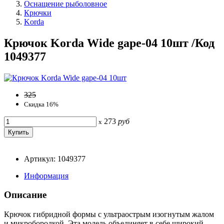
Оснащение рыболовное
Крючки
Korda
Крючок Korda Wide gape-04 10шт /Код
1049377
325
Скидка 16%
273
руб
x
Артикул: 1049377
Информация
Описание
Крючок гибридной формы с ультраострым изогнутым жалом
и микробородкой. Эта модель объединяет в себе широкий