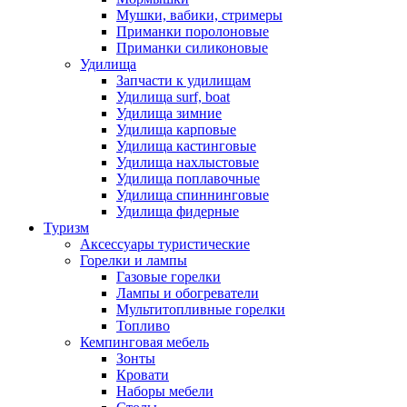
Мушки, вабики, стримеры
Приманки поролоновые
Приманки силиконовые
Удилища
Запчасти к удилищам
Удилища surf, boat
Удилища зимние
Удилища карповые
Удилища кастинговые
Удилища нахлыстовые
Удилища поплавочные
Удилища спиннинговые
Удилища фидерные
Туризм
Аксессуары туристические
Горелки и лампы
Газовые горелки
Лампы и обогреватели
Мультитопливные горелки
Топливо
Кемпинговая мебель
Зонты
Кровати
Наборы мебели