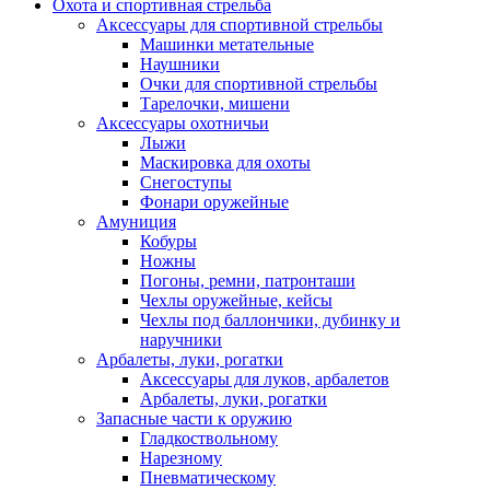
Охота и спортивная стрельба
Аксессуары для спортивной стрельбы
Машинки метательные
Наушники
Очки для спортивной стрельбы
Тарелочки, мишени
Аксессуары охотничьи
Лыжи
Маскировка для охоты
Снегоступы
Фонари оружейные
Амуниция
Кобуры
Ножны
Погоны, ремни, патронташи
Чехлы оружейные, кейсы
Чехлы под баллончики, дубинку и
наручники
Арбалеты, луки, рогатки
Аксессуары для луков, арбалетов
Арбалеты, луки, рогатки
Запасные части к оружию
Гладкоствольному
Нарезному
Пневматическому