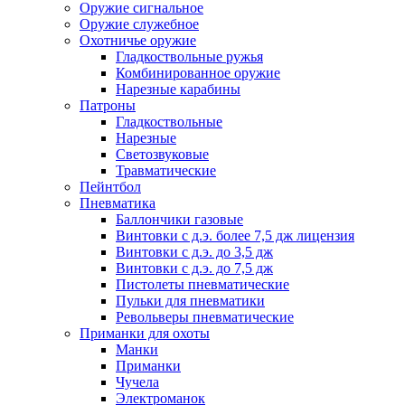
Оружие сигнальное
Оружие служебное
Охотничье оружие
Гладкоствольные ружья
Комбинированное оружие
Нарезные карабины
Патроны
Гладкоствольные
Нарезные
Светозвуковые
Травматические
Пейнтбол
Пневматика
Баллончики газовые
Винтовки с д.э. более 7,5 дж лицензия
Винтовки с д.э. до 3,5 дж
Винтовки с д.э. до 7,5 дж
Пистолеты пневматические
Пульки для пневматики
Револьверы пневматические
Приманки для охоты
Манки
Приманки
Чучела
Электроманок