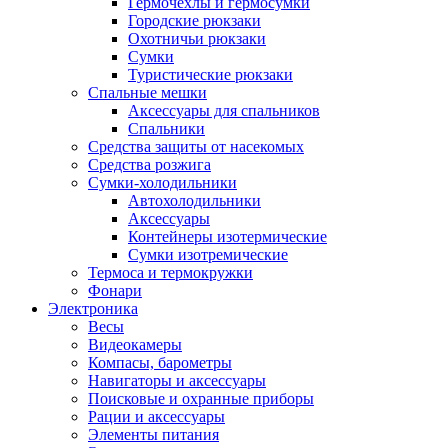
Гермочехлы и гермосумки
Городские рюкзаки
Охотничьи рюкзаки
Сумки
Туристические рюкзаки
Спальные мешки
Аксессуары для спальников
Спальники
Средства защиты от насекомых
Средства розжига
Сумки-холодильники
Автохолодильники
Аксессуары
Контейнеры изотермические
Сумки изотремические
Термоса и термокружки
Фонари
Электроника
Весы
Видеокамеры
Компасы, барометры
Навигаторы и аксессуары
Поисковые и охранные приборы
Рации и аксессуары
Элементы питания