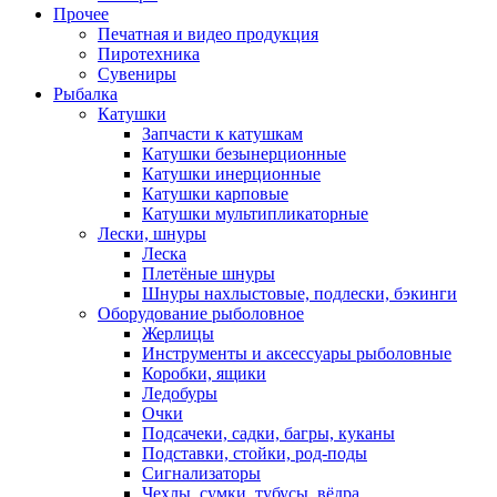
Прочее
Печатная и видео продукция
Пиротехника
Сувениры
Рыбалка
Катушки
Запчасти к катушкам
Катушки безынерционные
Катушки инерционные
Катушки карповые
Катушки мультипликаторные
Лески, шнуры
Леска
Плетёные шнуры
Шнуры нахлыстовые, подлески, бэкинги
Оборудование рыболовное
Жерлицы
Инструменты и аксессуары рыболовные
Коробки, ящики
Ледобуры
Очки
Подсачеки, садки, багры, куканы
Подставки, стойки, род-поды
Сигнализаторы
Чехлы, сумки, тубусы, вёдра