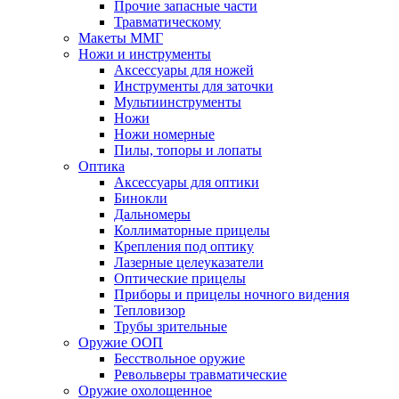
Прочие запасные части
Травматическому
Макеты ММГ
Ножи и инструменты
Аксессуары для ножей
Инструменты для заточки
Мультиинструменты
Ножи
Ножи номерные
Пилы, топоры и лопаты
Оптика
Аксессуары для оптики
Бинокли
Дальномеры
Коллиматорные прицелы
Крепления под оптику
Лазерные целеуказатели
Оптические прицелы
Приборы и прицелы ночного видения
Тепловизор
Трубы зрительные
Оружие ООП
Бесствольное оружие
Револьверы травматические
Оружие охолощенное