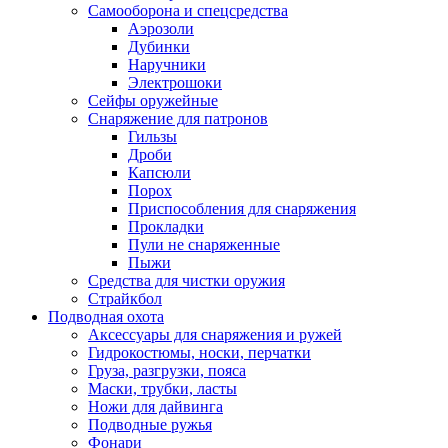
Самооборона и спецсредства
Аэрозоли
Дубинки
Наручники
Электрошоки
Сейфы оружейные
Снаряжение для патронов
Гильзы
Дроби
Капсюли
Порох
Приспособления для снаряжения
Прокладки
Пули не снаряженные
Пыжи
Средства для чистки оружия
Страйкбол
Подводная охота
Аксессуары для снаряжения и ружей
Гидрокостюмы, носки, перчатки
Груза, разгрузки, пояса
Маски, трубки, ласты
Ножи для дайвинга
Подводные ружья
Фонари