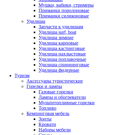
Мушки, вабики, стримеры
Приманки поролоновые
Приманки силиконовые
Удилища
Запчасти к удилищам
Удилища surf, boat
Удилища зимние
Удилища карповые
Удилища кастинговые
Удилища нахлыстовые
Удилища поплавочные
Удилища спиннинговые
Удилища фидерные
Туризм
Аксессуары туристические
Горелки и лампы
Газовые горелки
Лампы и обогреватели
Мультитопливные горелки
Топливо
Кемпинговая мебель
Зонты
Кровати
Наборы мебели