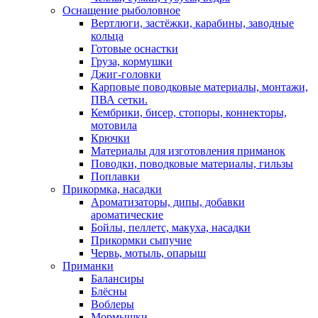
Оснащение рыболовное
Вертлюги, застёжки, карабины, заводные
кольца
Готовые оснастки
Груза, кормушки
Джиг-головки
Карповые поводковые материалы, монтажи,
ПВА сетки.
Кембрики, бисер, стопоры, коннекторы,
мотовила
Крючки
Материалы для изготовления приманок
Поводки, поводковые материалы, гильзы
Поплавки
Прикормка, насадки
Ароматизаторы, дипы, добавки
ароматические
Бойлы, пеллетс, макуха, насадки
Прикормки сыпучие
Червь, мотыль, опарыш
Приманки
Балансиры
Блёсны
Воблеры
Мормышки