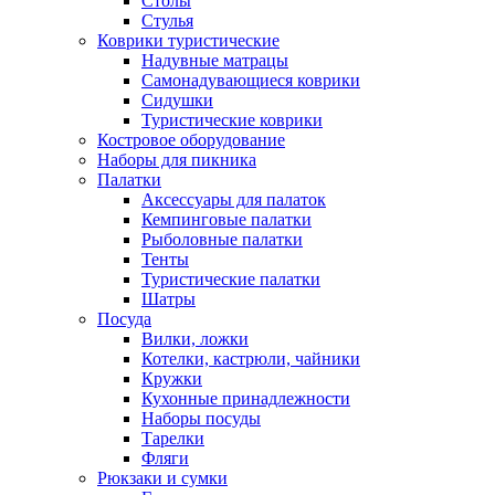
Столы
Стулья
Коврики туристические
Надувные матрацы
Самонадувающиеся коврики
Сидушки
Туристические коврики
Костровое оборудование
Наборы для пикника
Палатки
Аксессуары для палаток
Кемпинговые палатки
Рыболовные палатки
Тенты
Туристические палатки
Шатры
Посуда
Вилки, ложки
Котелки, кастрюли, чайники
Кружки
Кухонные принадлежности
Наборы посуды
Тарелки
Фляги
Рюкзаки и сумки