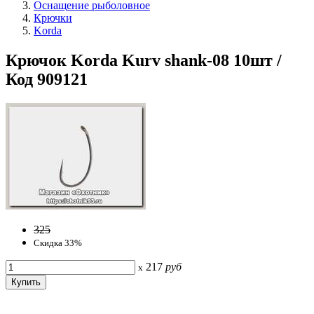
Оснащение рыболовное
Крючки
Korda
Крючок Korda Kurv shank-08 10шт /
Код 909121
325
Скидка 33%
217
руб
x