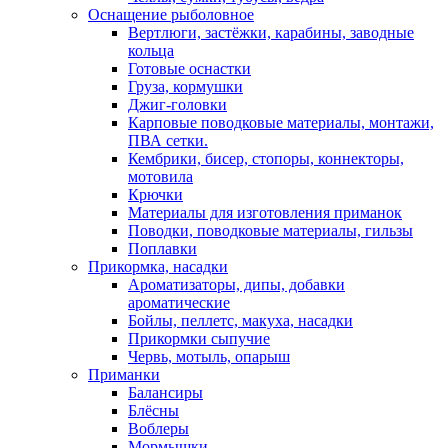
Оснащение рыболовное
Вертлюги, застёжки, карабины, заводные
кольца
Готовые оснастки
Груза, кормушки
Джиг-головки
Карповые поводковые материалы, монтажи,
ПВА сетки.
Кембрики, бисер, стопоры, коннекторы,
мотовила
Крючки
Материалы для изготовления приманок
Поводки, поводковые материалы, гильзы
Поплавки
Прикормка, насадки
Ароматизаторы, дипы, добавки
ароматические
Бойлы, пеллетс, макуха, насадки
Прикормки сыпучие
Червь, мотыль, опарыш
Приманки
Балансиры
Блёсны
Воблеры
Мормышки