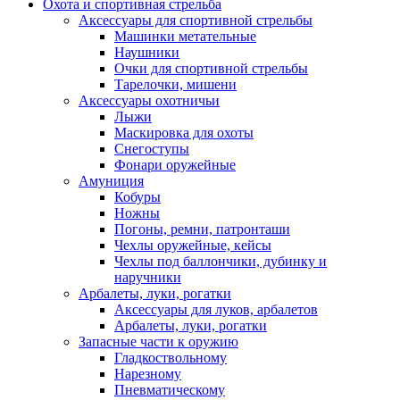
Охота и спортивная стрельба
Аксессуары для спортивной стрельбы
Машинки метательные
Наушники
Очки для спортивной стрельбы
Тарелочки, мишени
Аксессуары охотничьи
Лыжи
Маскировка для охоты
Снегоступы
Фонари оружейные
Амуниция
Кобуры
Ножны
Погоны, ремни, патронташи
Чехлы оружейные, кейсы
Чехлы под баллончики, дубинку и
наручники
Арбалеты, луки, рогатки
Аксессуары для луков, арбалетов
Арбалеты, луки, рогатки
Запасные части к оружию
Гладкоствольному
Нарезному
Пневматическому