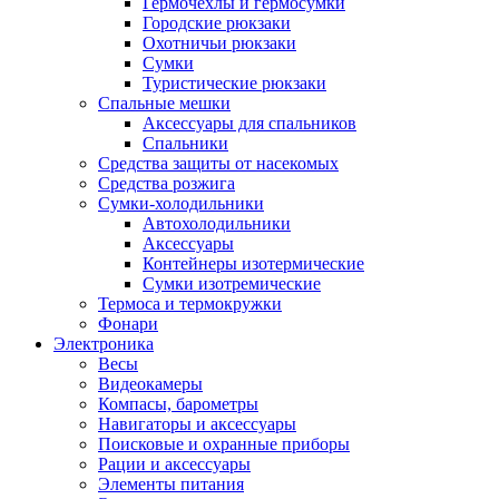
Гермочехлы и гермосумки
Городские рюкзаки
Охотничьи рюкзаки
Сумки
Туристические рюкзаки
Спальные мешки
Аксессуары для спальников
Спальники
Средства защиты от насекомых
Средства розжига
Сумки-холодильники
Автохолодильники
Аксессуары
Контейнеры изотермические
Сумки изотремические
Термоса и термокружки
Фонари
Электроника
Весы
Видеокамеры
Компасы, барометры
Навигаторы и аксессуары
Поисковые и охранные приборы
Рации и аксессуары
Элементы питания