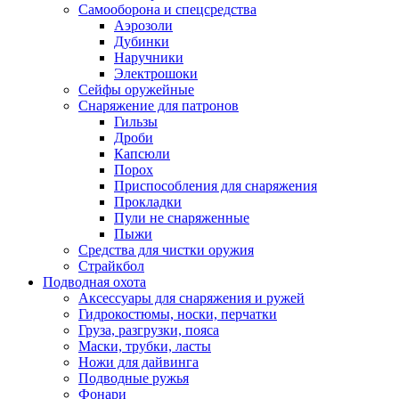
Самооборона и спецсредства
Аэрозоли
Дубинки
Наручники
Электрошоки
Сейфы оружейные
Снаряжение для патронов
Гильзы
Дроби
Капсюли
Порох
Приспособления для снаряжения
Прокладки
Пули не снаряженные
Пыжи
Средства для чистки оружия
Страйкбол
Подводная охота
Аксессуары для снаряжения и ружей
Гидрокостюмы, носки, перчатки
Груза, разгрузки, пояса
Маски, трубки, ласты
Ножи для дайвинга
Подводные ружья
Фонари