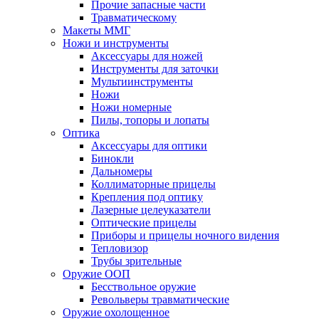
Прочие запасные части
Травматическому
Макеты ММГ
Ножи и инструменты
Аксессуары для ножей
Инструменты для заточки
Мультиинструменты
Ножи
Ножи номерные
Пилы, топоры и лопаты
Оптика
Аксессуары для оптики
Бинокли
Дальномеры
Коллиматорные прицелы
Крепления под оптику
Лазерные целеуказатели
Оптические прицелы
Приборы и прицелы ночного видения
Тепловизор
Трубы зрительные
Оружие ООП
Бесствольное оружие
Револьверы травматические
Оружие охолощенное