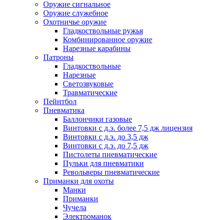
Оружие сигнальное
Оружие служебное
Охотничье оружие
Гладкоствольные ружья
Комбинированное оружие
Нарезные карабины
Патроны
Гладкоствольные
Нарезные
Светозвуковые
Травматические
Пейнтбол
Пневматика
Баллончики газовые
Винтовки с д.э. более 7,5 дж лицензия
Винтовки с д.э. до 3,5 дж
Винтовки с д.э. до 7,5 дж
Пистолеты пневматические
Пульки для пневматики
Револьверы пневматические
Приманки для охоты
Манки
Приманки
Чучела
Электроманок