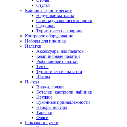
Столы
Стулья
Коврики туристические
Надувные матрацы
Самонадувающиеся коврики
Сидушки
Туристические коврики
Костровое оборудование
Наборы для пикника
Палатки
Аксессуары для палаток
Кемпинговые палатки
Рыболовные палатки
Тенты
Туристические палатки
Шатры
Посуда
Вилки, ложки
Котелки, кастрюли, чайники
Кружки
Кухонные принадлежности
Наборы посуды
Тарелки
Фляги
Рюкзаки и сумки