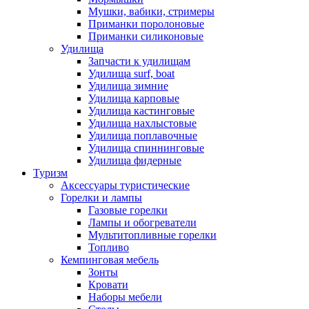
Мушки, вабики, стримеры
Приманки поролоновые
Приманки силиконовые
Удилища
Запчасти к удилищам
Удилища surf, boat
Удилища зимние
Удилища карповые
Удилища кастинговые
Удилища нахлыстовые
Удилища поплавочные
Удилища спиннинговые
Удилища фидерные
Туризм
Аксессуары туристические
Горелки и лампы
Газовые горелки
Лампы и обогреватели
Мультитопливные горелки
Топливо
Кемпинговая мебель
Зонты
Кровати
Наборы мебели