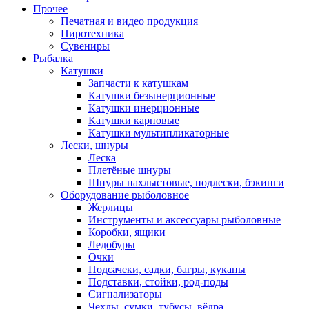
Прочее
Печатная и видео продукция
Пиротехника
Сувениры
Рыбалка
Катушки
Запчасти к катушкам
Катушки безынерционные
Катушки инерционные
Катушки карповые
Катушки мультипликаторные
Лески, шнуры
Леска
Плетёные шнуры
Шнуры нахлыстовые, подлески, бэкинги
Оборудование рыболовное
Жерлицы
Инструменты и аксессуары рыболовные
Коробки, ящики
Ледобуры
Очки
Подсачеки, садки, багры, куканы
Подставки, стойки, род-поды
Сигнализаторы
Чехлы, сумки, тубусы, вёдра