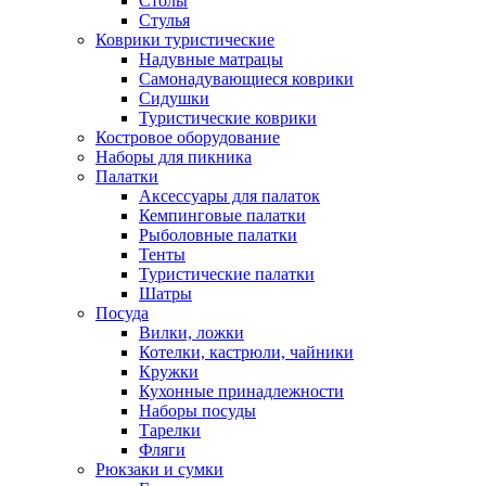
Столы
Стулья
Коврики туристические
Надувные матрацы
Самонадувающиеся коврики
Сидушки
Туристические коврики
Костровое оборудование
Наборы для пикника
Палатки
Аксессуары для палаток
Кемпинговые палатки
Рыболовные палатки
Тенты
Туристические палатки
Шатры
Посуда
Вилки, ложки
Котелки, кастрюли, чайники
Кружки
Кухонные принадлежности
Наборы посуды
Тарелки
Фляги
Рюкзаки и сумки