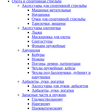
Охота и спортивная стрельба
Аксессуары для спортивной стрельбы
Машинки метательные
Наушники
Очки для спортивной стрельбы
Тарелочки, мишени
Аксессуары охотничьи
Лыжи
Маскировка для охоты
Снегоступы
Фонари оружейные
Амуниция
Кобуры
Ножны
Погоны, ремни, патронташи
Чехлы оружейные, кейсы
Чехлы под баллончики, дубинку и
наручники
Арбалеты, луки, рогатки
Аксессуары для луков, арбалетов
Арбалеты, луки, рогатки
Запасные части к оружию
Гладкоствольному
Нарезному
Пневматическому