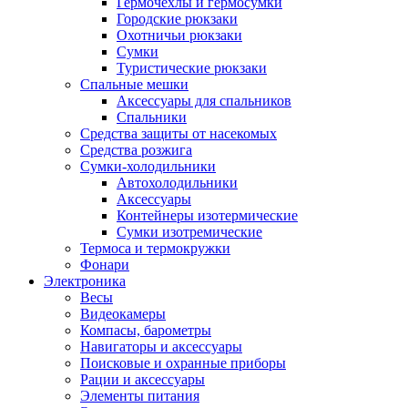
Гермочехлы и гермосумки
Городские рюкзаки
Охотничьи рюкзаки
Сумки
Туристические рюкзаки
Спальные мешки
Аксессуары для спальников
Спальники
Средства защиты от насекомых
Средства розжига
Сумки-холодильники
Автохолодильники
Аксессуары
Контейнеры изотермические
Сумки изотремические
Термоса и термокружки
Фонари
Электроника
Весы
Видеокамеры
Компасы, барометры
Навигаторы и аксессуары
Поисковые и охранные приборы
Рации и аксессуары
Элементы питания