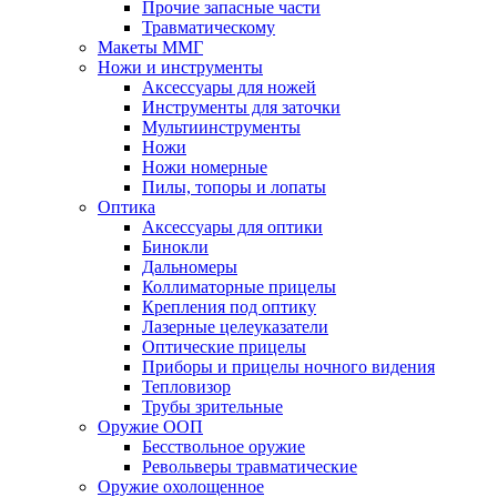
Прочие запасные части
Травматическому
Макеты ММГ
Ножи и инструменты
Аксессуары для ножей
Инструменты для заточки
Мультиинструменты
Ножи
Ножи номерные
Пилы, топоры и лопаты
Оптика
Аксессуары для оптики
Бинокли
Дальномеры
Коллиматорные прицелы
Крепления под оптику
Лазерные целеуказатели
Оптические прицелы
Приборы и прицелы ночного видения
Тепловизор
Трубы зрительные
Оружие ООП
Бесствольное оружие
Револьверы травматические
Оружие охолощенное