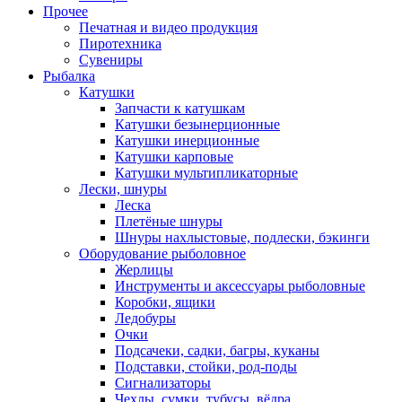
Прочее
Печатная и видео продукция
Пиротехника
Сувениры
Рыбалка
Катушки
Запчасти к катушкам
Катушки безынерционные
Катушки инерционные
Катушки карповые
Катушки мультипликаторные
Лески, шнуры
Леска
Плетёные шнуры
Шнуры нахлыстовые, подлески, бэкинги
Оборудование рыболовное
Жерлицы
Инструменты и аксессуары рыболовные
Коробки, ящики
Ледобуры
Очки
Подсачеки, садки, багры, куканы
Подставки, стойки, род-поды
Сигнализаторы
Чехлы, сумки, тубусы, вёдра