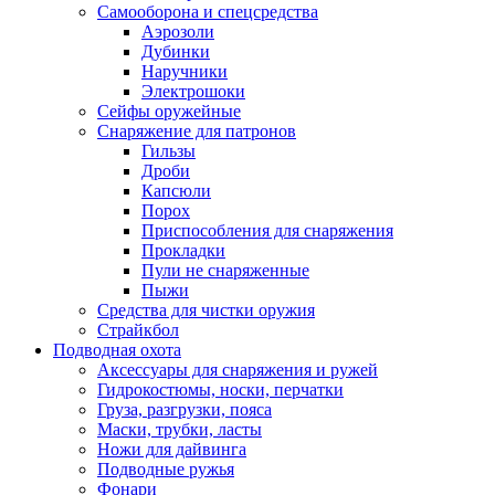
Самооборона и спецсредства
Аэрозоли
Дубинки
Наручники
Электрошоки
Сейфы оружейные
Снаряжение для патронов
Гильзы
Дроби
Капсюли
Порох
Приспособления для снаряжения
Прокладки
Пули не снаряженные
Пыжи
Средства для чистки оружия
Страйкбол
Подводная охота
Аксессуары для снаряжения и ружей
Гидрокостюмы, носки, перчатки
Груза, разгрузки, пояса
Маски, трубки, ласты
Ножи для дайвинга
Подводные ружья
Фонари