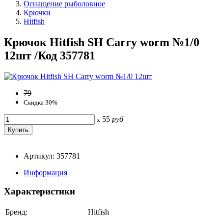
Оснащение рыболовное
Крючки
Hitfish
Крючок Hitfish SH Carry worm №1/0
12шт /Код 357781
79
Скидка 30%
55
руб
x
Артикул: 357781
Информация
Характеристики
Бренд:
Hitfish