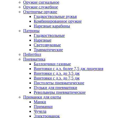
Оружие сигнальное
Оружие служебное
Охотничье оружие
Гладкоствольные ружья
Комбинированное оружие
Нарезные карабины
Патроны
Гладкоствольные
Нарезные
Светозвуковые
Травматические
Пейнтбол
Пневматика
Баллончики газовые
Винтовки с д.э. более 7,5 дж лицензия
Винтовки с д.э. до 3,5 дж
Винтовки с д.э. до 7,5 дж
Пистолеты пневматические
Пульки для пневматики
Револьверы пневматические
Приманки для охоты
Манки
Приманки
Чучела
Электроманок