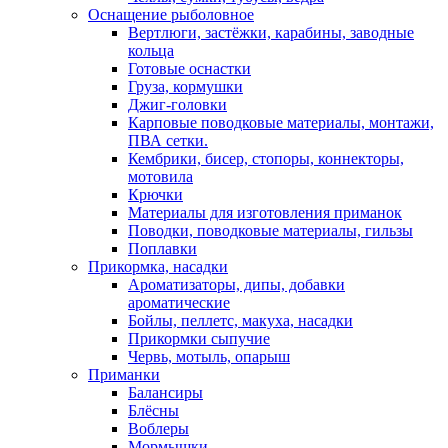
Оснащение рыболовное
Вертлюги, застёжки, карабины, заводные
кольца
Готовые оснастки
Груза, кормушки
Джиг-головки
Карповые поводковые материалы, монтажи,
ПВА сетки.
Кембрики, бисер, стопоры, коннекторы,
мотовила
Крючки
Материалы для изготовления приманок
Поводки, поводковые материалы, гильзы
Поплавки
Прикормка, насадки
Ароматизаторы, дипы, добавки
ароматические
Бойлы, пеллетс, макуха, насадки
Прикормки сыпучие
Червь, мотыль, опарыш
Приманки
Балансиры
Блёсны
Воблеры
Мормышки