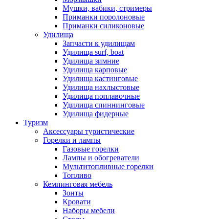
Мушки, вабики, стримеры
Приманки поролоновые
Приманки силиконовые
Удилища
Запчасти к удилищам
Удилища surf, boat
Удилища зимние
Удилища карповые
Удилища кастинговые
Удилища нахлыстовые
Удилища поплавочные
Удилища спиннинговые
Удилища фидерные
Туризм
Аксессуары туристические
Горелки и лампы
Газовые горелки
Лампы и обогреватели
Мультитопливные горелки
Топливо
Кемпинговая мебель
Зонты
Кровати
Наборы мебели