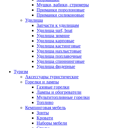
Мушки, вабики, стримеры
Приманки поролоновые
Приманки силиконовые
Удилища
Запчасти к удилищам
Удилища surf, boat
Удилища зимние
Удилища карповые
Удилища кастинговые
Удилища нахлыстовые
Удилища поплавочные
Удилища спиннинговые
Удилища фидерные
Туризм
Аксессуары туристические
Горелки и лампы
Газовые горелки
Лампы и обогреватели
Мультитопливные горелки
Топливо
Кемпинговая мебель
Зонты
Кровати
Наборы мебели