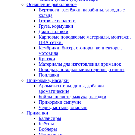
Оснащение рыболовное
Вертлюги, застёжки, карабины, заводные
кольца
Готовые оснастки
Груза, кормушки
Джиг-головки
Карповые поводковые материалы, монтажи,
ПВА сетки.
Кембрики, бисер, стопоры, коннекторы,
мотовила
Крючки
Материалы для изготовления приманок
Поводки, поводковые материалы, гильзы
Поплавки
Прикормка, насадки
Ароматизаторы, дипы, добавки
ароматические
Бойлы, пеллетс, макуха, насадки
Прикормки сыпучие
Червь, мотыль, опарыш
Приманки
Балансиры
Блёсны
Воблеры
Мормышки