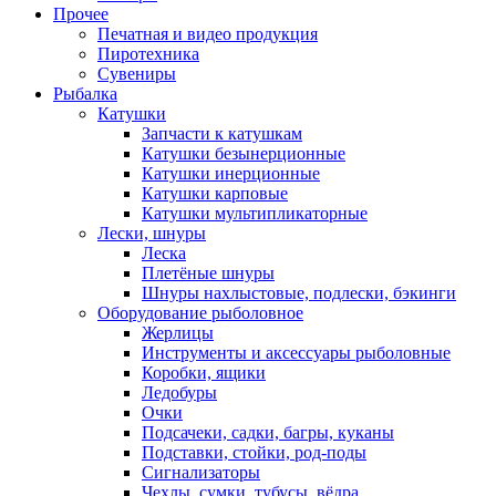
Прочее
Печатная и видео продукция
Пиротехника
Сувениры
Рыбалка
Катушки
Запчасти к катушкам
Катушки безынерционные
Катушки инерционные
Катушки карповые
Катушки мультипликаторные
Лески, шнуры
Леска
Плетёные шнуры
Шнуры нахлыстовые, подлески, бэкинги
Оборудование рыболовное
Жерлицы
Инструменты и аксессуары рыболовные
Коробки, ящики
Ледобуры
Очки
Подсачеки, садки, багры, куканы
Подставки, стойки, род-поды
Сигнализаторы
Чехлы, сумки, тубусы, вёдра