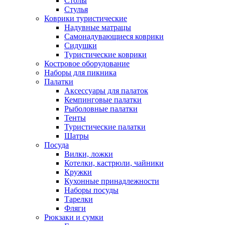
Столы
Стулья
Коврики туристические
Надувные матрацы
Самонадувающиеся коврики
Сидушки
Туристические коврики
Костровое оборудование
Наборы для пикника
Палатки
Аксессуары для палаток
Кемпинговые палатки
Рыболовные палатки
Тенты
Туристические палатки
Шатры
Посуда
Вилки, ложки
Котелки, кастрюли, чайники
Кружки
Кухонные принадлежности
Наборы посуды
Тарелки
Фляги
Рюкзаки и сумки