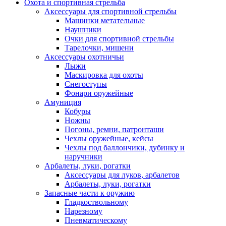
Охота и спортивная стрельба
Аксессуары для спортивной стрельбы
Машинки метательные
Наушники
Очки для спортивной стрельбы
Тарелочки, мишени
Аксессуары охотничьи
Лыжи
Маскировка для охоты
Снегоступы
Фонари оружейные
Амуниция
Кобуры
Ножны
Погоны, ремни, патронташи
Чехлы оружейные, кейсы
Чехлы под баллончики, дубинку и
наручники
Арбалеты, луки, рогатки
Аксессуары для луков, арбалетов
Арбалеты, луки, рогатки
Запасные части к оружию
Гладкоствольному
Нарезному
Пневматическому