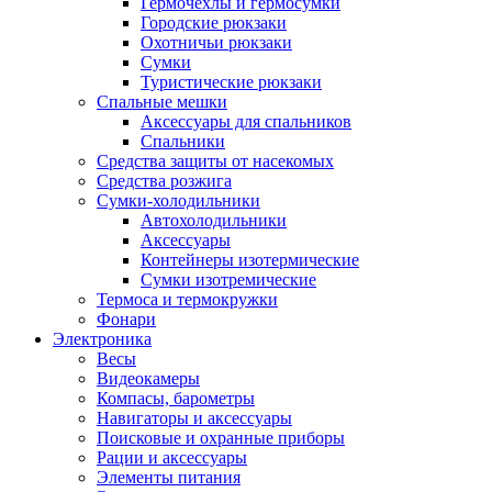
Гермочехлы и гермосумки
Городские рюкзаки
Охотничьи рюкзаки
Сумки
Туристические рюкзаки
Спальные мешки
Аксессуары для спальников
Спальники
Средства защиты от насекомых
Средства розжига
Сумки-холодильники
Автохолодильники
Аксессуары
Контейнеры изотермические
Сумки изотремические
Термоса и термокружки
Фонари
Электроника
Весы
Видеокамеры
Компасы, барометры
Навигаторы и аксессуары
Поисковые и охранные приборы
Рации и аксессуары
Элементы питания