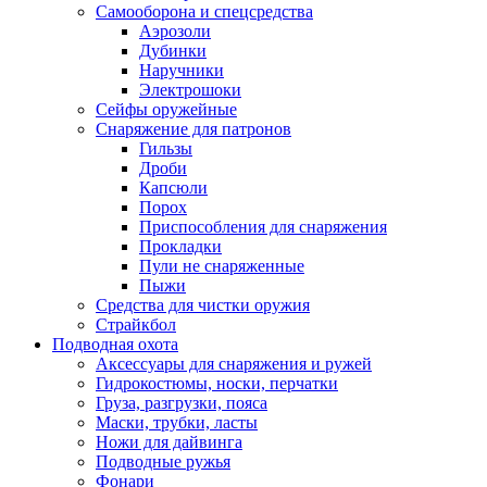
Самооборона и спецсредства
Аэрозоли
Дубинки
Наручники
Электрошоки
Сейфы оружейные
Снаряжение для патронов
Гильзы
Дроби
Капсюли
Порох
Приспособления для снаряжения
Прокладки
Пули не снаряженные
Пыжи
Средства для чистки оружия
Страйкбол
Подводная охота
Аксессуары для снаряжения и ружей
Гидрокостюмы, носки, перчатки
Груза, разгрузки, пояса
Маски, трубки, ласты
Ножи для дайвинга
Подводные ружья
Фонари