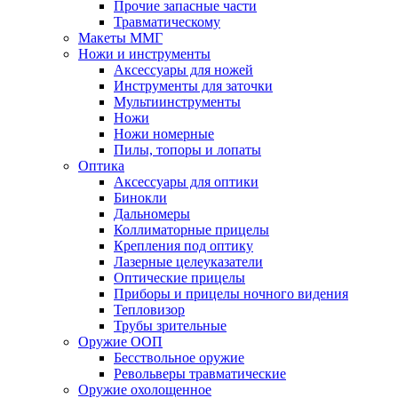
Прочие запасные части
Травматическому
Макеты ММГ
Ножи и инструменты
Аксессуары для ножей
Инструменты для заточки
Мультиинструменты
Ножи
Ножи номерные
Пилы, топоры и лопаты
Оптика
Аксессуары для оптики
Бинокли
Дальномеры
Коллиматорные прицелы
Крепления под оптику
Лазерные целеуказатели
Оптические прицелы
Приборы и прицелы ночного видения
Тепловизор
Трубы зрительные
Оружие ООП
Бесствольное оружие
Револьверы травматические
Оружие охолощенное