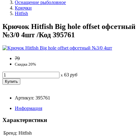
Оснащение рыболовное
Крючки
Hitfish
Крючок Hitfish Big hole offset офсетный
№3/0 4шт /Код 395761
79
Скидка 20%
63
руб
x
Артикул: 395761
Информация
Характеристики
Бренд:
Hitfish