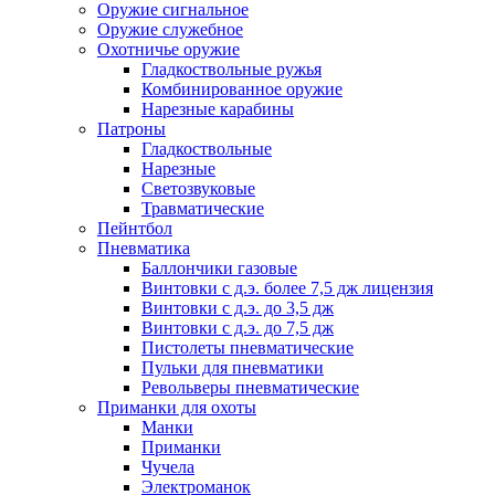
Оружие сигнальное
Оружие служебное
Охотничье оружие
Гладкоствольные ружья
Комбинированное оружие
Нарезные карабины
Патроны
Гладкоствольные
Нарезные
Светозвуковые
Травматические
Пейнтбол
Пневматика
Баллончики газовые
Винтовки с д.э. более 7,5 дж лицензия
Винтовки с д.э. до 3,5 дж
Винтовки с д.э. до 7,5 дж
Пистолеты пневматические
Пульки для пневматики
Револьверы пневматические
Приманки для охоты
Манки
Приманки
Чучела
Электроманок