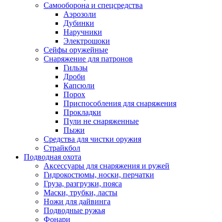
Самооборона и спецсредства
Аэрозоли
Дубинки
Наручники
Электрошоки
Сейфы оружейные
Снаряжение для патронов
Гильзы
Дроби
Капсюли
Порох
Приспособления для снаряжения
Прокладки
Пули не снаряженные
Пыжи
Средства для чистки оружия
Страйкбол
Подводная охота
Аксессуары для снаряжения и ружей
Гидрокостюмы, носки, перчатки
Груза, разгрузки, пояса
Маски, трубки, ласты
Ножи для дайвинга
Подводные ружья
Фонари