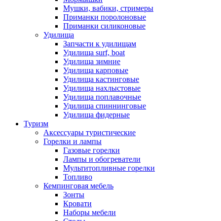
Мушки, вабики, стримеры
Приманки поролоновые
Приманки силиконовые
Удилища
Запчасти к удилищам
Удилища surf, boat
Удилища зимние
Удилища карповые
Удилища кастинговые
Удилища нахлыстовые
Удилища поплавочные
Удилища спиннинговые
Удилища фидерные
Туризм
Аксессуары туристические
Горелки и лампы
Газовые горелки
Лампы и обогреватели
Мультитопливные горелки
Топливо
Кемпинговая мебель
Зонты
Кровати
Наборы мебели