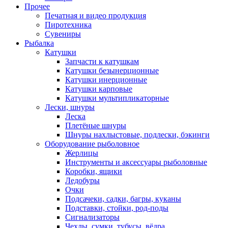
Прочее
Печатная и видео продукция
Пиротехника
Сувениры
Рыбалка
Катушки
Запчасти к катушкам
Катушки безынерционные
Катушки инерционные
Катушки карповые
Катушки мультипликаторные
Лески, шнуры
Леска
Плетёные шнуры
Шнуры нахлыстовые, подлески, бэкинги
Оборудование рыболовное
Жерлицы
Инструменты и аксессуары рыболовные
Коробки, ящики
Ледобуры
Очки
Подсачеки, садки, багры, куканы
Подставки, стойки, род-поды
Сигнализаторы
Чехлы, сумки, тубусы, вёдра