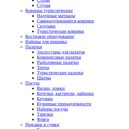
Столы
Стулья
Коврики туристические
Надувные матрацы
Самонадувающиеся коврики
Сидушки
Туристические коврики
Костровое оборудование
Наборы для пикника
Палатки
Аксессуары для палаток
Кемпинговые палатки
Рыболовные палатки
Тенты
Туристические палатки
Шатры
Посуда
Вилки, ложки
Котелки, кастрюли, чайники
Кружки
Кухонные принадлежности
Наборы посуды
Тарелки
Фляги
Рюкзаки и сумки