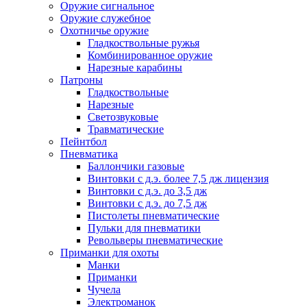
Оружие сигнальное
Оружие служебное
Охотничье оружие
Гладкоствольные ружья
Комбинированное оружие
Нарезные карабины
Патроны
Гладкоствольные
Нарезные
Светозвуковые
Травматические
Пейнтбол
Пневматика
Баллончики газовые
Винтовки с д.э. более 7,5 дж лицензия
Винтовки с д.э. до 3,5 дж
Винтовки с д.э. до 7,5 дж
Пистолеты пневматические
Пульки для пневматики
Револьверы пневматические
Приманки для охоты
Манки
Приманки
Чучела
Электроманок