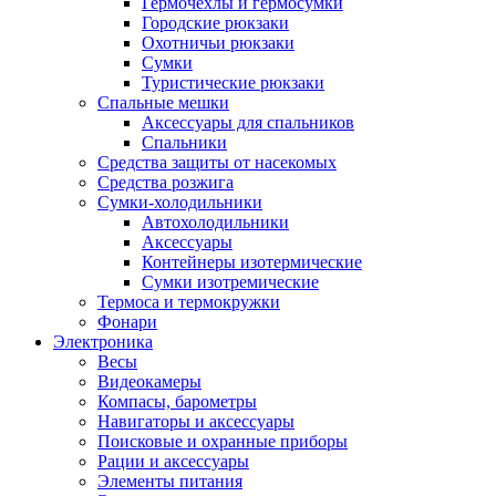
Гермочехлы и гермосумки
Городские рюкзаки
Охотничьи рюкзаки
Сумки
Туристические рюкзаки
Спальные мешки
Аксессуары для спальников
Спальники
Средства защиты от насекомых
Средства розжига
Сумки-холодильники
Автохолодильники
Аксессуары
Контейнеры изотермические
Сумки изотремические
Термоса и термокружки
Фонари
Электроника
Весы
Видеокамеры
Компасы, барометры
Навигаторы и аксессуары
Поисковые и охранные приборы
Рации и аксессуары
Элементы питания