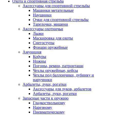
Охота и спортивная стрельба
Аксессуары для спортивной стрельбы
Машинки метательные
Наушники
Очки для спортивной стрельбы
Тарелочки, мишени
Аксессуары охотничьи
Лыжи
Маскировка для охоты
Снегоступы
Фонари оружейные
Амуниция
Кобуры
Ножны
Погоны, ремни, патронташи
Чехлы оружейные, кейсы
Чехлы под баллончики, дубинку и
наручники
Арбалеты, луки, рогатки
Аксессуары для луков, арбалетов
Арбалеты, луки, рогатки
Запасные части к оружию
Гладкоствольному
Нарезному
Пневматическому