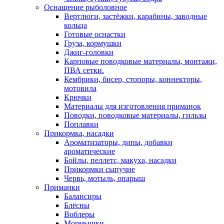
Оснащение рыболовное
Вертлюги, застёжки, карабины, заводные
кольца
Готовые оснастки
Груза, кормушки
Джиг-головки
Карповые поводковые материалы, монтажи,
ПВА сетки.
Кембрики, бисер, стопоры, коннекторы,
мотовила
Крючки
Материалы для изготовления приманок
Поводки, поводковые материалы, гильзы
Поплавки
Прикормка, насадки
Ароматизаторы, дипы, добавки
ароматические
Бойлы, пеллетс, макуха, насадки
Прикормки сыпучие
Червь, мотыль, опарыш
Приманки
Балансиры
Блёсны
Воблеры
Мормышки