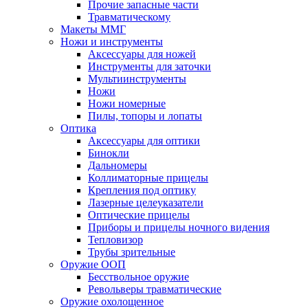
Прочие запасные части
Травматическому
Макеты ММГ
Ножи и инструменты
Аксессуары для ножей
Инструменты для заточки
Мультиинструменты
Ножи
Ножи номерные
Пилы, топоры и лопаты
Оптика
Аксессуары для оптики
Бинокли
Дальномеры
Коллиматорные прицелы
Крепления под оптику
Лазерные целеуказатели
Оптические прицелы
Приборы и прицелы ночного видения
Тепловизор
Трубы зрительные
Оружие ООП
Бесствольное оружие
Револьверы травматические
Оружие охолощенное