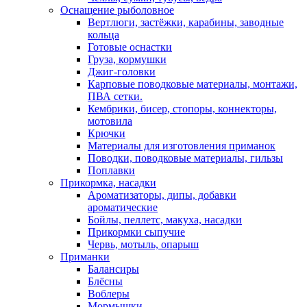
Оснащение рыболовное
Вертлюги, застёжки, карабины, заводные
кольца
Готовые оснастки
Груза, кормушки
Джиг-головки
Карповые поводковые материалы, монтажи,
ПВА сетки.
Кембрики, бисер, стопоры, коннекторы,
мотовила
Крючки
Материалы для изготовления приманок
Поводки, поводковые материалы, гильзы
Поплавки
Прикормка, насадки
Ароматизаторы, дипы, добавки
ароматические
Бойлы, пеллетс, макуха, насадки
Прикормки сыпучие
Червь, мотыль, опарыш
Приманки
Балансиры
Блёсны
Воблеры
Мормышки