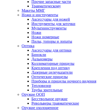
Прочие запасные части
Травматическому
Макеты ММГ
Ножи и инструменты
Аксессуары для ножей
Инструменты для заточки
Мультиинструменты
Ножи
Ножи номерные
Пилы, топоры и лопаты
Оптика
Аксессуары для оптики
Бинокли
Дальномеры
Коллиматорные прицелы
Крепления под оптику
Лазерные целеуказатели
Оптические прицелы
Приборы и прицелы ночного видения
Тепловизор
Трубы зрительные
Оружие ООП
Бесствольное оружие
Револьверы травматические
Оружие охолощенное