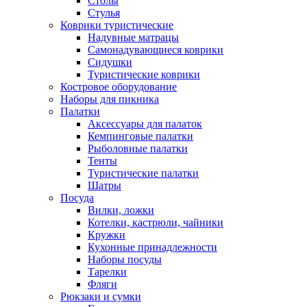
Столы
Стулья
Коврики туристические
Надувные матрацы
Самонадувающиеся коврики
Сидушки
Туристические коврики
Костровое оборудование
Наборы для пикника
Палатки
Аксессуары для палаток
Кемпинговые палатки
Рыболовные палатки
Тенты
Туристические палатки
Шатры
Посуда
Вилки, ложки
Котелки, кастрюли, чайники
Кружки
Кухонные принадлежности
Наборы посуды
Тарелки
Фляги
Рюкзаки и сумки