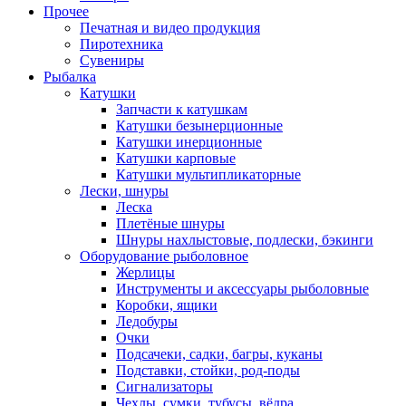
Прочее
Печатная и видео продукция
Пиротехника
Сувениры
Рыбалка
Катушки
Запчасти к катушкам
Катушки безынерционные
Катушки инерционные
Катушки карповые
Катушки мультипликаторные
Лески, шнуры
Леска
Плетёные шнуры
Шнуры нахлыстовые, подлески, бэкинги
Оборудование рыболовное
Жерлицы
Инструменты и аксессуары рыболовные
Коробки, ящики
Ледобуры
Очки
Подсачеки, садки, багры, куканы
Подставки, стойки, род-поды
Сигнализаторы
Чехлы, сумки, тубусы, вёдра