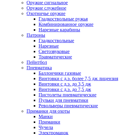
Оружие сигнальное
Оружие служебное
Охотничье оружие
Гладкоствольные ружья
Комбинированное оружие
Нарезные карабины
Патроны
Гладкоствольные
Нарезные
Светозвуковые
Травматические
Пейнтбол
Пневматика
Баллончики газовые
Винтовки с д.э. более 7,5 дж лицензия
Винтовки с д.э. до 3,5 дж
Винтовки с д.э. до 7,5 дж
Пистолеты пневматические
Пульки для пневматики
Револьверы пневматические
Приманки для охоты
Манки
Приманки
Чучела
Электроманок