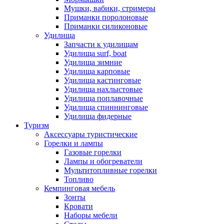
Мушки, вабики, стримеры
Приманки поролоновые
Приманки силиконовые
Удилища
Запчасти к удилищам
Удилища surf, boat
Удилища зимние
Удилища карповые
Удилища кастинговые
Удилища нахлыстовые
Удилища поплавочные
Удилища спиннинговые
Удилища фидерные
Туризм
Аксессуары туристические
Горелки и лампы
Газовые горелки
Лампы и обогреватели
Мультитопливные горелки
Топливо
Кемпинговая мебель
Зонты
Кровати
Наборы мебели