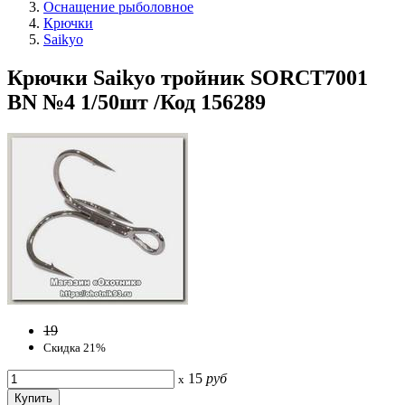
Оснащение рыболовное
Крючки
Saikyo
Крючки Saikyo трoйник SORCT7001
BN №4 1/50шт /Код 156289
19
Скидка 21%
15
руб
x