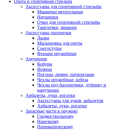
Охота и спортивная стрельба
Аксессуары для спортивной стрельбы
Машинки метательные
Наушники
Очки для спортивной стрельбы
Тарелочки, мишени
Аксессуары охотничьи
Лыжи
Маскировка для охоты
Снегоступы
Фонари оружейные
Амуниция
Кобуры
Ножны
Погоны, ремни, патронташи
Чехлы оружейные, кейсы
Чехлы под баллончики, дубинку и
наручники
Арбалеты, луки, рогатки
Аксессуары для луков, арбалетов
Арбалеты, луки, рогатки
Запасные части к оружию
Гладкоствольному
Нарезному
Пневматическому