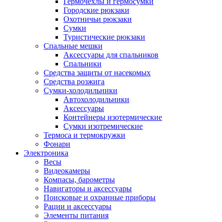
Гермочехлы и гермосумки
Городские рюкзаки
Охотничьи рюкзаки
Сумки
Туристические рюкзаки
Спальные мешки
Аксессуары для спальников
Спальники
Средства защиты от насекомых
Средства розжига
Сумки-холодильники
Автохолодильники
Аксессуары
Контейнеры изотермические
Сумки изотремические
Термоса и термокружки
Фонари
Электроника
Весы
Видеокамеры
Компасы, барометры
Навигаторы и аксессуары
Поисковые и охранные приборы
Рации и аксессуары
Элементы питания