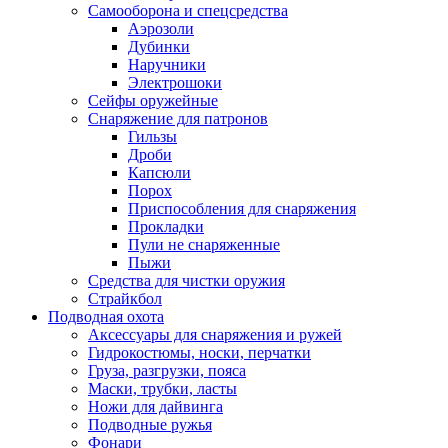
Самооборона и спецсредства
Аэрозоли
Дубинки
Наручники
Электрошоки
Сейфы оружейные
Снаряжение для патронов
Гильзы
Дроби
Капсюли
Порох
Приспособления для снаряжения
Прокладки
Пули не снаряженные
Пыжи
Средства для чистки оружия
Страйкбол
Подводная охота
Аксессуары для снаряжения и ружей
Гидрокостюмы, носки, перчатки
Груза, разгрузки, пояса
Маски, трубки, ласты
Ножи для дайвинга
Подводные ружья
Фонари