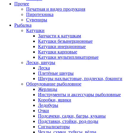
Прочее
Печатная и видео продукция
Пиротехника
Сувениры
Рыбалка
Катушки
Запчасти к катушкам
Катушки безынерционные
Катушки инерционные
Катушки карповые
Катушки мультипликаторные
Лески, шнуры
Леска
Плетёные шнуры
Шнуры нахлыстовые, подлески, бэкинги
Оборудование рыболовное
Жерлицы
Инструменты и аксессуары рыболовные
Коробки, ящики
Ледобуры
Очки
Подсачеки, садки, багры, куканы
Подставки, стойки, род-поды
Сигнализаторы
Чехлы, сумки, тубусы, вёдра