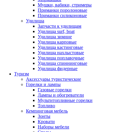
Мушки, вабики, стримеры
Приманки поролоновые
Приманки силиконовые
Удилища
Запчасти к удилищам
Удилища surf, boat
Удилища зимние
Удилища карповые
Удилища кастинговые
Удилища нахлыстовые
Удилища поплавочные
Удилища спиннинговые
Удилища фидерные
Туризм
Аксессуары туристические
Горелки и лампы
Газовые горелки
Лампы и обогреватели
Мультитопливные горелки
Топливо
Кемпинговая мебель
Зонты
Кровати
Наборы мебели