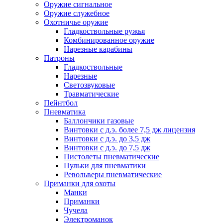
Оружие сигнальное
Оружие служебное
Охотничье оружие
Гладкоствольные ружья
Комбинированное оружие
Нарезные карабины
Патроны
Гладкоствольные
Нарезные
Светозвуковые
Травматические
Пейнтбол
Пневматика
Баллончики газовые
Винтовки с д.э. более 7,5 дж лицензия
Винтовки с д.э. до 3,5 дж
Винтовки с д.э. до 7,5 дж
Пистолеты пневматические
Пульки для пневматики
Револьверы пневматические
Приманки для охоты
Манки
Приманки
Чучела
Электроманок