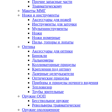
Прочие запасные части
Травматическому
Макеты ММГ
Ножи и инструменты
Аксессуары для ножей
Инструменты для заточки
Мультиинструменты
Ножи
Ножи номерные
Пилы, топоры и лопаты
Оптика
Аксессуары для оптики
Бинокли
Дальномеры
Коллиматорные прицелы
Крепления под оптику
Лазерные целеуказатели
Оптические прицелы
Приборы и прицелы ночного видения
Тепловизор
Трубы зрительные
Оружие ООП
Бесствольное оружие
Револьверы травматические
Оружие охолощенное