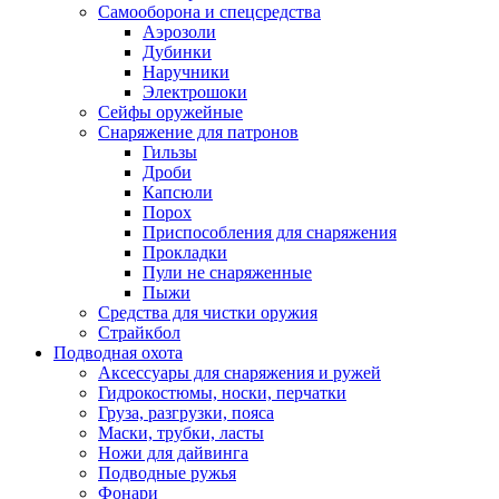
Самооборона и спецсредства
Аэрозоли
Дубинки
Наручники
Электрошоки
Сейфы оружейные
Снаряжение для патронов
Гильзы
Дроби
Капсюли
Порох
Приспособления для снаряжения
Прокладки
Пули не снаряженные
Пыжи
Средства для чистки оружия
Страйкбол
Подводная охота
Аксессуары для снаряжения и ружей
Гидрокостюмы, носки, перчатки
Груза, разгрузки, пояса
Маски, трубки, ласты
Ножи для дайвинга
Подводные ружья
Фонари