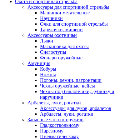
Охота и спортивная стрельба
Аксессуары для спортивной стрельбы
Машинки метательные
Наушники
Очки для спортивной стрельбы
Тарелочки, мишени
Аксессуары охотничьи
Лыжи
Маскировка для охоты
Снегоступы
Фонари оружейные
Амуниция
Кобуры
Ножны
Погоны, ремни, патронташи
Чехлы оружейные, кейсы
Чехлы под баллончики, дубинку и
наручники
Арбалеты, луки, рогатки
Аксессуары для луков, арбалетов
Арбалеты, луки, рогатки
Запасные части к оружию
Гладкоствольному
Нарезному
Пневматическому