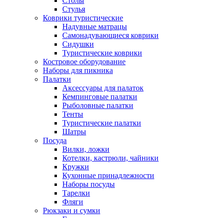
Столы
Стулья
Коврики туристические
Надувные матрацы
Самонадувающиеся коврики
Сидушки
Туристические коврики
Костровое оборудование
Наборы для пикника
Палатки
Аксессуары для палаток
Кемпинговые палатки
Рыболовные палатки
Тенты
Туристические палатки
Шатры
Посуда
Вилки, ложки
Котелки, кастрюли, чайники
Кружки
Кухонные принадлежности
Наборы посуды
Тарелки
Фляги
Рюкзаки и сумки