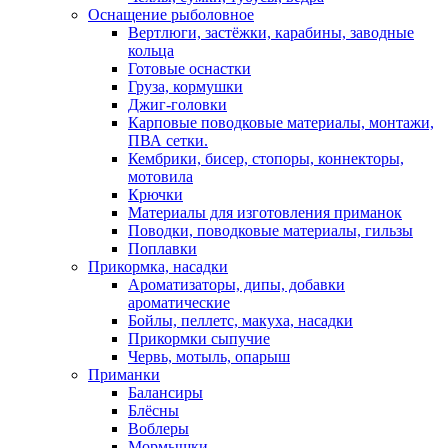
Оснащение рыболовное
Вертлюги, застёжки, карабины, заводные
кольца
Готовые оснастки
Груза, кормушки
Джиг-головки
Карповые поводковые материалы, монтажи,
ПВА сетки.
Кембрики, бисер, стопоры, коннекторы,
мотовила
Крючки
Материалы для изготовления приманок
Поводки, поводковые материалы, гильзы
Поплавки
Прикормка, насадки
Ароматизаторы, дипы, добавки
ароматические
Бойлы, пеллетс, макуха, насадки
Прикормки сыпучие
Червь, мотыль, опарыш
Приманки
Балансиры
Блёсны
Воблеры
Мормышки