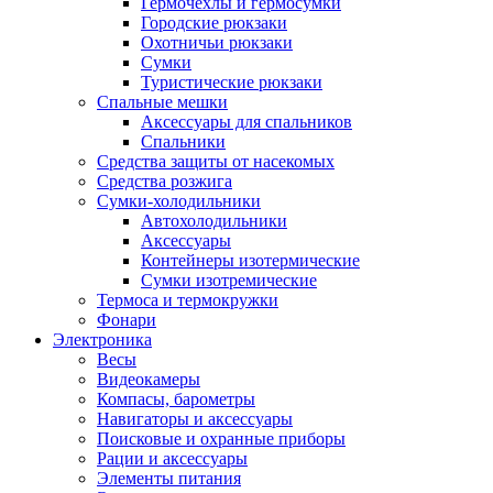
Гермочехлы и гермосумки
Городские рюкзаки
Охотничьи рюкзаки
Сумки
Туристические рюкзаки
Спальные мешки
Аксессуары для спальников
Спальники
Средства защиты от насекомых
Средства розжига
Сумки-холодильники
Автохолодильники
Аксессуары
Контейнеры изотермические
Сумки изотремические
Термоса и термокружки
Фонари
Электроника
Весы
Видеокамеры
Компасы, барометры
Навигаторы и аксессуары
Поисковые и охранные приборы
Рации и аксессуары
Элементы питания