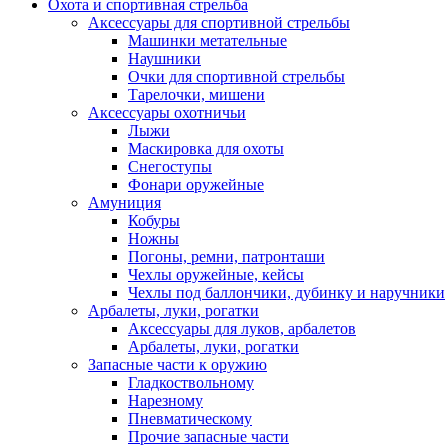
Охота и спортивная стрельба
Аксессуары для спортивной стрельбы
Машинки метательные
Наушники
Очки для спортивной стрельбы
Тарелочки, мишени
Аксессуары охотничьи
Лыжи
Маскировка для охоты
Снегоступы
Фонари оружейные
Амуниция
Кобуры
Ножны
Погоны, ремни, патронташи
Чехлы оружейные, кейсы
Чехлы под баллончики, дубинку и наручники
Арбалеты, луки, рогатки
Аксессуары для луков, арбалетов
Арбалеты, луки, рогатки
Запасные части к оружию
Гладкоствольному
Нарезному
Пневматическому
Прочие запасные части