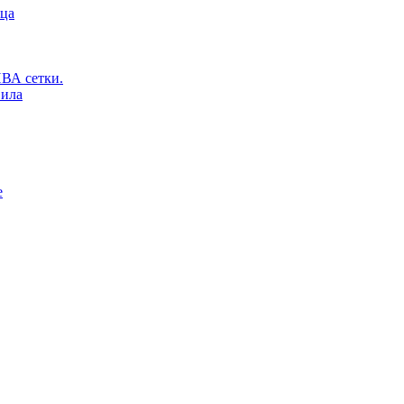
ьца
ВА сетки.
вила
е