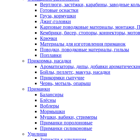
Вертлюги, застёжки, карабины, заводные кол
Готовые оснастки
Груза, кормушки
Джиг-головки
Карповые поводковые материалы, монтажи, П
Кембрики, бисер, стопоры, коннекторы, мото
Крючки
Материалы для изготовления приманок
Поводки, поводковые материалы, гильзы
Поплавки
Прикормка, насадки
Ароматизаторы, дипы, добавки ароматически
Бойлы, пеллетс, макуха, насадки
Прикормки сыпучие
Червь, мотыль, опарыш
Приманки
Балансиры
Блёсны
Воблеры
Мормышки
Мушки, вабики, стримеры
Приманки поролоновые
Приманки силиконовые
Удилища
Запчасти к удилищам