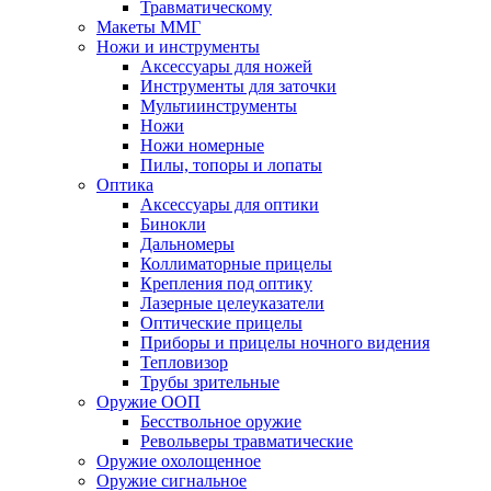
Травматическому
Макеты ММГ
Ножи и инструменты
Аксессуары для ножей
Инструменты для заточки
Мультиинструменты
Ножи
Ножи номерные
Пилы, топоры и лопаты
Оптика
Аксессуары для оптики
Бинокли
Дальномеры
Коллиматорные прицелы
Крепления под оптику
Лазерные целеуказатели
Оптические прицелы
Приборы и прицелы ночного видения
Тепловизор
Трубы зрительные
Оружие ООП
Бесствольное оружие
Револьверы травматические
Оружие охолощенное
Оружие сигнальное