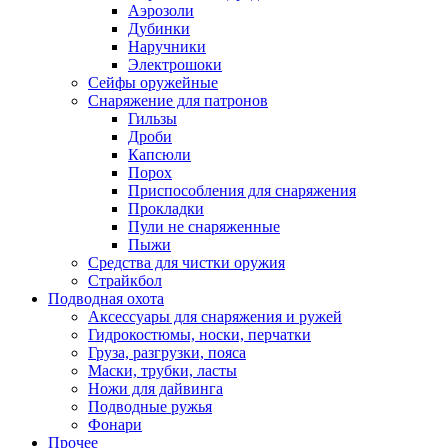
Аэрозоли
Дубинки
Наручники
Электрошоки
Сейфы оружейные
Снаряжение для патронов
Гильзы
Дроби
Капсюли
Порох
Приспособления для снаряжения
Прокладки
Пули не снаряженные
Пыжи
Средства для чистки оружия
Страйкбол
Подводная охота
Аксессуары для снаряжения и ружей
Гидрокостюмы, носки, перчатки
Груза, разгрузки, пояса
Маски, трубки, ласты
Ножи для дайвинга
Подводные ружья
Фонари
Прочее