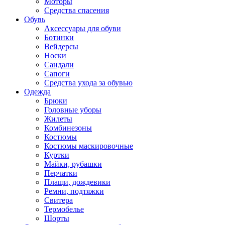
Моторы
Средства спасения
Обувь
Аксессуары для обуви
Ботинки
Вейдерсы
Носки
Сандали
Сапоги
Средства ухода за обувью
Одежда
Брюки
Головные уборы
Жилеты
Комбинезоны
Костюмы
Костюмы маскировочные
Куртки
Майки, рубашки
Перчатки
Плащи, дождевики
Ремни, подтяжки
Свитера
Термобелье
Шорты