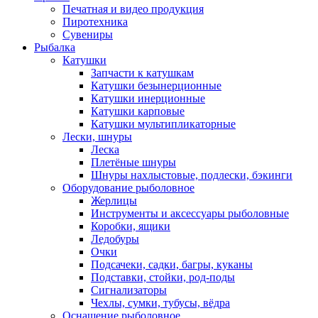
Печатная и видео продукция
Пиротехника
Сувениры
Рыбалка
Катушки
Запчасти к катушкам
Катушки безынерционные
Катушки инерционные
Катушки карповые
Катушки мультипликаторные
Лески, шнуры
Леска
Плетёные шнуры
Шнуры нахлыстовые, подлески, бэкинги
Оборудование рыболовное
Жерлицы
Инструменты и аксессуары рыболовные
Коробки, ящики
Ледобуры
Очки
Подсачеки, садки, багры, куканы
Подставки, стойки, род-поды
Сигнализаторы
Чехлы, сумки, тубусы, вёдра
Оснащение рыболовное