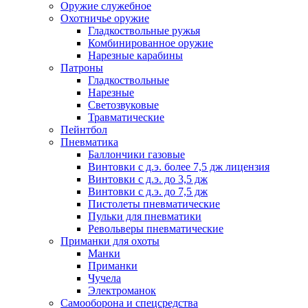
Оружие служебное
Охотничье оружие
Гладкоствольные ружья
Комбинированное оружие
Нарезные карабины
Патроны
Гладкоствольные
Нарезные
Светозвуковые
Травматические
Пейнтбол
Пневматика
Баллончики газовые
Винтовки с д.э. более 7,5 дж лицензия
Винтовки с д.э. до 3,5 дж
Винтовки с д.э. до 7,5 дж
Пистолеты пневматические
Пульки для пневматики
Револьверы пневматические
Приманки для охоты
Манки
Приманки
Чучела
Электроманок
Самооборона и спецсредства