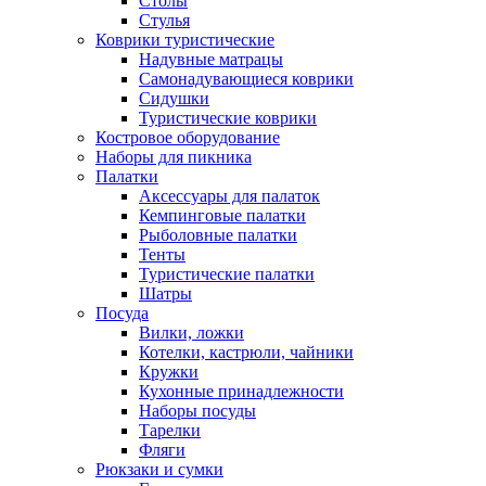
Столы
Стулья
Коврики туристические
Надувные матрацы
Самонадувающиеся коврики
Сидушки
Туристические коврики
Костровое оборудование
Наборы для пикника
Палатки
Аксессуары для палаток
Кемпинговые палатки
Рыболовные палатки
Тенты
Туристические палатки
Шатры
Посуда
Вилки, ложки
Котелки, кастрюли, чайники
Кружки
Кухонные принадлежности
Наборы посуды
Тарелки
Фляги
Рюкзаки и сумки