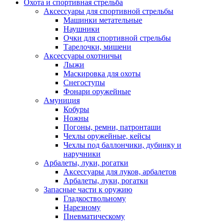
Охота и спортивная стрельба
Аксессуары для спортивной стрельбы
Машинки метательные
Наушники
Очки для спортивной стрельбы
Тарелочки, мишени
Аксессуары охотничьи
Лыжи
Маскировка для охоты
Снегоступы
Фонари оружейные
Амуниция
Кобуры
Ножны
Погоны, ремни, патронташи
Чехлы оружейные, кейсы
Чехлы под баллончики, дубинку и
наручники
Арбалеты, луки, рогатки
Аксессуары для луков, арбалетов
Арбалеты, луки, рогатки
Запасные части к оружию
Гладкоствольному
Нарезному
Пневматическому