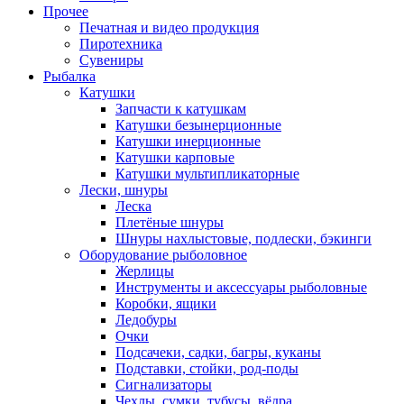
Прочее
Печатная и видео продукция
Пиротехника
Сувениры
Рыбалка
Катушки
Запчасти к катушкам
Катушки безынерционные
Катушки инерционные
Катушки карповые
Катушки мультипликаторные
Лески, шнуры
Леска
Плетёные шнуры
Шнуры нахлыстовые, подлески, бэкинги
Оборудование рыболовное
Жерлицы
Инструменты и аксессуары рыболовные
Коробки, ящики
Ледобуры
Очки
Подсачеки, садки, багры, куканы
Подставки, стойки, род-поды
Сигнализаторы
Чехлы, сумки, тубусы, вёдра