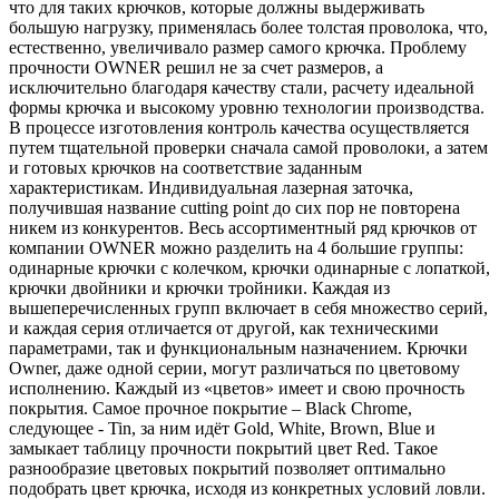
что для таких крючков, которые должны выдерживать
большую нагрузку, применялась более толстая проволока, что,
естественно, увеличивало размер самого крючка. Проблему
прочности OWNER решил не за счет размеров, а
исключительно благодаря качеству стали, расчету идеальной
формы крючка и высокому уровню технологии производства.
В процессе изготовления контроль качества осуществляется
путем тщательной проверки сначала самой проволоки, а затем
и готовых крючков на соответствие заданным
характеристикам. Индивидуальная лазерная заточка,
получившая название cutting point до сих пор не повторена
никем из конкурентов. Весь ассортиментный ряд крючков от
компании OWNER можно разделить на 4 большие группы:
одинарные крючки с колечком, крючки одинарные с лопаткой,
крючки двойники и крючки тройники. Каждая из
вышеперечисленных групп включает в себя множество серий,
и каждая серия отличается от другой, как техническими
параметрами, так и функциональным назначением. Крючки
Owner, даже одной серии, могут различаться по цветовому
исполнению. Каждый из «цветов» имеет и свою прочность
покрытия. Самое прочное покрытие – Black Chrome,
следующее - Tin, за ним идёт Gold, White, Brown, Blue и
замыкает таблицу прочности покрытий цвет Red. Такое
разнообразие цветовых покрытий позволяет оптимально
подобрать цвет крючка, исходя из конкретных условий ловли.