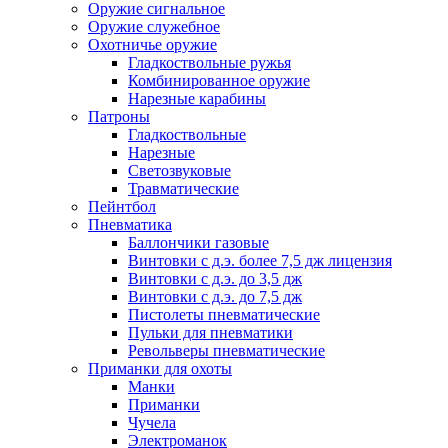
Оружие сигнальное
Оружие служебное
Охотничье оружие
Гладкоствольные ружья
Комбинированное оружие
Нарезные карабины
Патроны
Гладкоствольные
Нарезные
Светозвуковые
Травматические
Пейнтбол
Пневматика
Баллончики газовые
Винтовки с д.э. более 7,5 дж лицензия
Винтовки с д.э. до 3,5 дж
Винтовки с д.э. до 7,5 дж
Пистолеты пневматические
Пульки для пневматики
Револьверы пневматические
Приманки для охоты
Манки
Приманки
Чучела
Электроманок