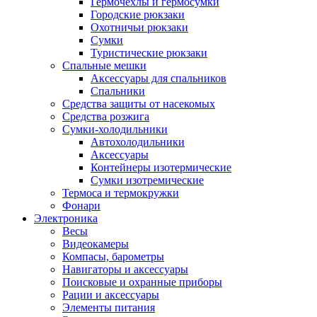
Гермочехлы и гермосумки
Городские рюкзаки
Охотничьи рюкзаки
Сумки
Туристические рюкзаки
Спальные мешки
Аксессуары для спальников
Спальники
Средства защиты от насекомых
Средства розжига
Сумки-холодильники
Автохолодильники
Аксессуары
Контейнеры изотермические
Сумки изотремические
Термоса и термокружки
Фонари
Электроника
Весы
Видеокамеры
Компасы, барометры
Навигаторы и аксессуары
Поисковые и охранные приборы
Рации и аксессуары
Элементы питания