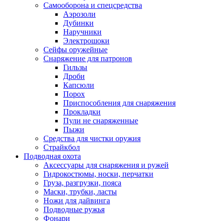
Самооборона и спецсредства
Аэрозоли
Дубинки
Наручники
Электрошоки
Сейфы оружейные
Снаряжение для патронов
Гильзы
Дроби
Капсюли
Порох
Приспособления для снаряжения
Прокладки
Пули не снаряженные
Пыжи
Средства для чистки оружия
Страйкбол
Подводная охота
Аксессуары для снаряжения и ружей
Гидрокостюмы, носки, перчатки
Груза, разгрузки, пояса
Маски, трубки, ласты
Ножи для дайвинга
Подводные ружья
Фонари