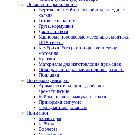
Оснащение рыболовное
Вертлюги, застёжки, карабины, заводные
кольца
Готовые оснастки
Груза, кормушки
Джиг-головки
Карповые поводковые материалы, монтажи,
ПВА сетки.
Кембрики, бисер, стопоры, коннекторы,
мотовила
Крючки
Материалы для изготовления приманок
Поводки, поводковые материалы, гильзы
Поплавки
Прикормка, насадки
Ароматизаторы, дипы, добавки
ароматические
Бойлы, пеллетс, макуха, насадки
Прикормки сыпучие
Червь, мотыль, опарыш
Приманки
Балансиры
Блёсны
Воблеры
Мормышки