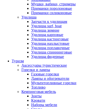
Мушки, вабики, стримеры
Приманки поролоновые
Приманки силиконовые
Удилища
Запчасти к удилищам
Удилища surf, boat
Удилища зимние
Удилища карповые
Удилища кастинговые
Удилища нахлыстовые
Удилища поплавочные
Удилища спиннинговые
Удилища фидерные
Туризм
Аксессуары туристические
Горелки и лампы
Газовые горелки
Лампы и обогреватели
Мультитопливные горелки
Топливо
Кемпинговая мебель
Зонты
Кровати
Наборы мебели