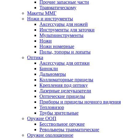
Прочие запасные части
Травматическому
Макеты ММГ
Ножи и инструменты
Аксессуары для ножей
Инструменты для заточки
Мультиинструменты
Ножи
Ножи номерные
Пилы, топоры и лопаты
Оптика
Аксессуары для оптики
Бинокли
Дальномеры
Коллиматорные прицелы
Крепления под оптику
Лазерные целеуказатели
Оптические прицелы
Приборы и прицелы ночного видения
Тепловизор
Трубы зрительные
Оружие ООП
Бесствольное оружие
Револьверы травматические
Оружие охолощенное