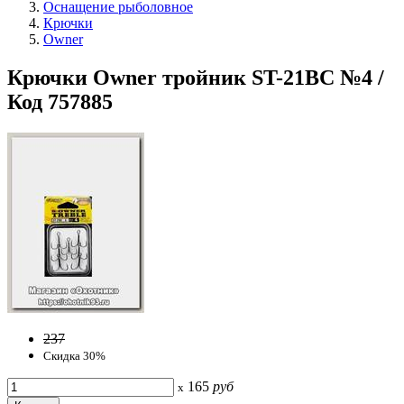
Оснащение рыболовное
Крючки
Owner
Крючки Owner тройник ST-21BC №4 /
Код 757885
237
Скидка 30%
165
руб
x