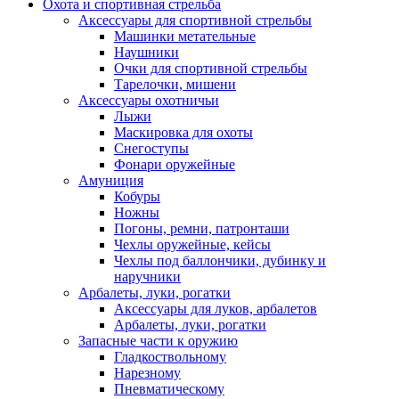
Охота и спортивная стрельба
Аксессуары для спортивной стрельбы
Машинки метательные
Наушники
Очки для спортивной стрельбы
Тарелочки, мишени
Аксессуары охотничьи
Лыжи
Маскировка для охоты
Снегоступы
Фонари оружейные
Амуниция
Кобуры
Ножны
Погоны, ремни, патронташи
Чехлы оружейные, кейсы
Чехлы под баллончики, дубинку и
наручники
Арбалеты, луки, рогатки
Аксессуары для луков, арбалетов
Арбалеты, луки, рогатки
Запасные части к оружию
Гладкоствольному
Нарезному
Пневматическому