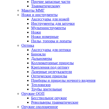
Прочие запасные части
Травматическому
Макеты ММГ
Ножи и инструменты
Аксессуары для ножей
Инструменты для заточки
Мультиинструменты
Ножи
Ножи номерные
Пилы, топоры и лопаты
Оптика
Аксессуары для оптики
Бинокли
Дальномеры
Коллиматорные прицелы
Крепления под оптику
Лазерные целеуказатели
Оптические прицелы
Приборы и прицелы ночного видения
Тепловизор
Трубы зрительные
Оружие ООП
Бесствольное оружие
Револьверы травматические
Оружие охолощенное