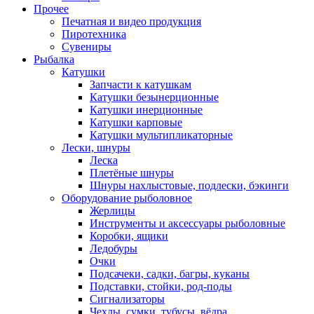
Прочее
Печатная и видео продукция
Пиротехника
Сувениры
Рыбалка
Катушки
Запчасти к катушкам
Катушки безынерционные
Катушки инерционные
Катушки карповые
Катушки мультипликаторные
Лески, шнуры
Леска
Плетёные шнуры
Шнуры нахлыстовые, подлески, бэкинги
Оборудование рыболовное
Жерлицы
Инструменты и аксессуары рыболовные
Коробки, ящики
Ледобуры
Очки
Подсачеки, садки, багры, куканы
Подставки, стойки, род-поды
Сигнализаторы
Чехлы, сумки, тубусы, вёдра