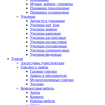
Мушки, вабики, стримеры
Приманки поролоновые
Приманки силиконовые
Удилища
Запчасти к удилищам
Удилища surf, boat
Удилища зимние
Удилища карповые
Удилища кастинговые
Удилища нахлыстовые
Удилища поплавочные
Удилища спиннинговые
Удилища фидерные
Туризм
Аксессуары туристические
Горелки и лампы
Газовые горелки
Лампы и обогреватели
Мультитопливные горелки
Топливо
Кемпинговая мебель
Зонты
Кровати
Наборы мебели