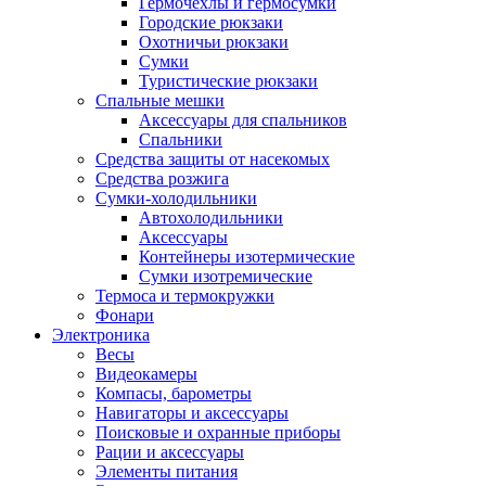
Гермочехлы и гермосумки
Городские рюкзаки
Охотничьи рюкзаки
Сумки
Туристические рюкзаки
Спальные мешки
Аксессуары для спальников
Спальники
Средства защиты от насекомых
Средства розжига
Сумки-холодильники
Автохолодильники
Аксессуары
Контейнеры изотермические
Сумки изотремические
Термоса и термокружки
Фонари
Электроника
Весы
Видеокамеры
Компасы, барометры
Навигаторы и аксессуары
Поисковые и охранные приборы
Рации и аксессуары
Элементы питания