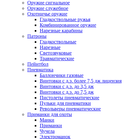
Оружие сигнальное
Оружие служебное
Охотничье оружие
Гладкоствольные ружья
Комбинированное оружие
Нарезные карабины
Патроны
Гладкоствольные
Нарезные
Светозвуковые
Травматические
Пейнтбол
Пневматика
Баллончики газовые
Винтовки с д.э. более 7,5 дж лицензия
Винтовки с д.э. до 3,5 дж
Винтовки с д.э. до 7,5 дж
Пистолеты пневматические
Пульки для пневматики
Револьверы пневматические
Приманки для охоты
Манки
Приманки
Чучела
Электроманок