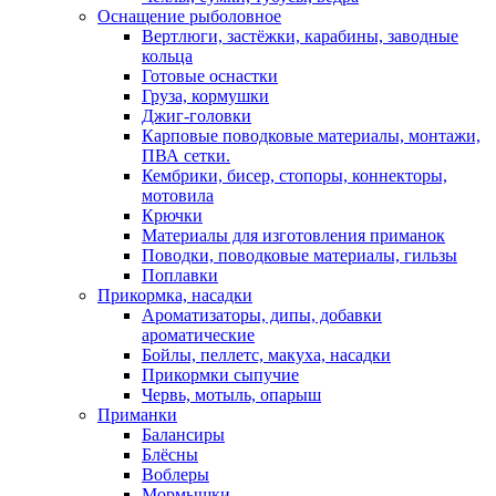
Оснащение рыболовное
Вертлюги, застёжки, карабины, заводные
кольца
Готовые оснастки
Груза, кормушки
Джиг-головки
Карповые поводковые материалы, монтажи,
ПВА сетки.
Кембрики, бисер, стопоры, коннекторы,
мотовила
Крючки
Материалы для изготовления приманок
Поводки, поводковые материалы, гильзы
Поплавки
Прикормка, насадки
Ароматизаторы, дипы, добавки
ароматические
Бойлы, пеллетс, макуха, насадки
Прикормки сыпучие
Червь, мотыль, опарыш
Приманки
Балансиры
Блёсны
Воблеры
Мормышки