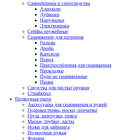
Самооборона и спецсредства
Аэрозоли
Дубинки
Наручники
Электрошоки
Сейфы оружейные
Снаряжение для патронов
Гильзы
Дроби
Капсюли
Порох
Приспособления для снаряжения
Прокладки
Пули не снаряженные
Пыжи
Средства для чистки оружия
Страйкбол
Подводная охота
Аксессуары для снаряжения и ружей
Гидрокостюмы, носки, перчатки
Груза, разгрузки, пояса
Маски, трубки, ласты
Ножи для дайвинга
Подводные ружья
Фонари