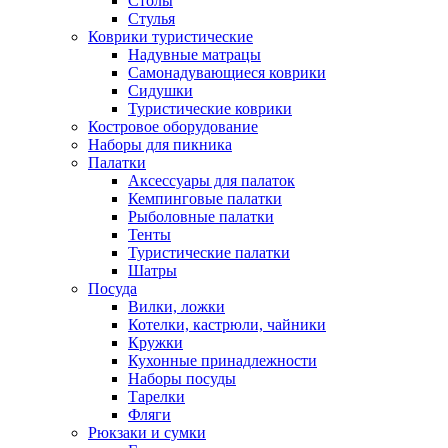
Столы
Стулья
Коврики туристические
Надувные матрацы
Самонадувающиеся коврики
Сидушки
Туристические коврики
Костровое оборудование
Наборы для пикника
Палатки
Аксессуары для палаток
Кемпинговые палатки
Рыболовные палатки
Тенты
Туристические палатки
Шатры
Посуда
Вилки, ложки
Котелки, кастрюли, чайники
Кружки
Кухонные принадлежности
Наборы посуды
Тарелки
Фляги
Рюкзаки и сумки