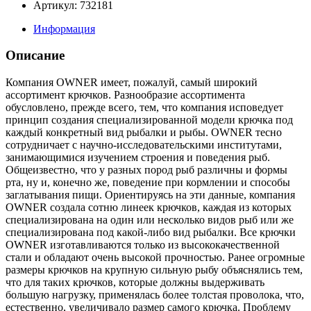
Артикул: 732181
Информация
Описание
Компания OWNER имеет, пожалуй, самый широкий
ассортимент крючков. Разнообразие ассортимента
обусловлено, прежде всего, тем, что компания исповедует
принцип создания специализированной модели крючка под
каждый конкретный вид рыбалки и рыбы. OWNER тесно
сотрудничает с научно-исследовательскими институтами,
занимающимися изучением строения и поведения рыб.
Общеизвестно, что у разных пород рыб различны и формы
рта, ну и, конечно же, поведение при кормлении и способы
заглатывания пищи. Ориентируясь на эти данные, компания
OWNER создала сотню линеек крючков, каждая из которых
специализирована на один или несколько видов рыб или же
специализирована под какой-либо вид рыбалки. Все крючки
OWNER изготавливаются только из высококачественной
стали и обладают очень высокой прочностью. Ранее огромные
размеры крючков на крупную сильную рыбу объяснялись тем,
что для таких крючков, которые должны выдерживать
большую нагрузку, применялась более толстая проволока, что,
естественно, увеличивало размер самого крючка. Проблему