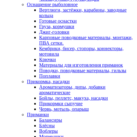
Оснащение рыболовное
Вертлюги, застёжки, карабины, заводные
кольца
Готовые оснастки
Груза, кормушки
Джиг-головки
Карповые поводковые материалы, монтажи,
ПВА сетки.
Кембрики, бисер, стопоры, коннекторы,
мотовила
Крючки
Материалы для изготовления приманок
Поводки, поводковые материалы, гильзы
Поплавки
Прикормка, насадки
Ароматизаторы, дипы, добавки
ароматические
Бойлы, пеллетс, макуха, насадки
Прикормки сыпучие
Червь, мотыль, опарыш
Приманки
Балансиры
Блёсны
Воблеры
Мормышки