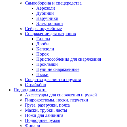
Самооборона и спецсредства
Аэрозоли
Дубинки
Наручники
Электрошоки
Сейфы оружейные
Снаряжение для патронов
Гильзы
Дроби
Капсюли
Порох
Приспособления для снаряжения
Прокладки
Пули не снаряженные
Пыжи
Средства для чистки оружия
Страйкбол
Подводная охота
Аксессуары для снаряжения и ружей
Гидрокостюмы, носки, перчатки
Груза, разгрузки, пояса
Маски, трубки, ласты
Ножи для дайвинга
Подводные ружья
Фонари