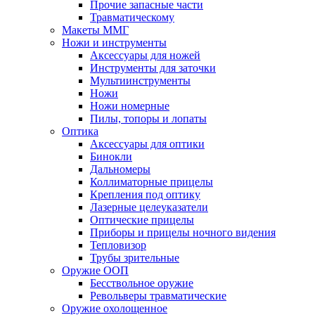
Прочие запасные части
Травматическому
Макеты ММГ
Ножи и инструменты
Аксессуары для ножей
Инструменты для заточки
Мультиинструменты
Ножи
Ножи номерные
Пилы, топоры и лопаты
Оптика
Аксессуары для оптики
Бинокли
Дальномеры
Коллиматорные прицелы
Крепления под оптику
Лазерные целеуказатели
Оптические прицелы
Приборы и прицелы ночного видения
Тепловизор
Трубы зрительные
Оружие ООП
Бесствольное оружие
Револьверы травматические
Оружие охолощенное