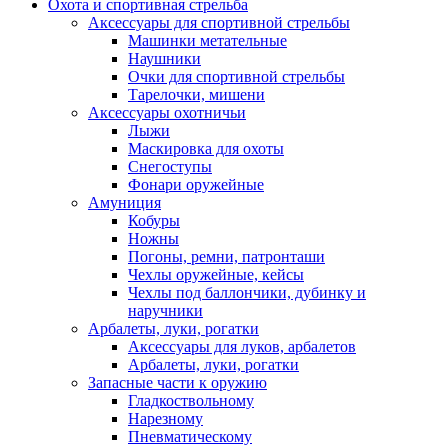
Охота и спортивная стрельба
Аксессуары для спортивной стрельбы
Машинки метательные
Наушники
Очки для спортивной стрельбы
Тарелочки, мишени
Аксессуары охотничьи
Лыжи
Маскировка для охоты
Снегоступы
Фонари оружейные
Амуниция
Кобуры
Ножны
Погоны, ремни, патронташи
Чехлы оружейные, кейсы
Чехлы под баллончики, дубинку и
наручники
Арбалеты, луки, рогатки
Аксессуары для луков, арбалетов
Арбалеты, луки, рогатки
Запасные части к оружию
Гладкоствольному
Нарезному
Пневматическому