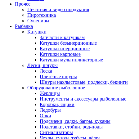
Прочее
Печатная и видео продукция
Пиротехника
Сувениры
Рыбалка
Катушки
Запчасти к катушкам
Катушки безынерционные
Катушки инерционные
Катушки карповые
Катушки мультипликаторные
Лески, шнуры
Леска
Плетёные шнуры
Шнуры нахлыстовые, подлески, бэкинги
Оборудование рыболовное
Жерлицы
Инструменты и аксессуары рыболовные
Коробки, ящики
Ледобуры
Очки
Подсачеки, садки, багры, куканы
Подставки, стойки, род-поды
Сигнализаторы
Чехлы, сумки, тубусы, вёдра