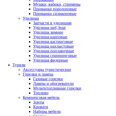
Мушки, вабики, стримеры
Приманки поролоновые
Приманки силиконовые
Удилища
Запчасти к удилищам
Удилища surf, boat
Удилища зимние
Удилища карповые
Удилища кастинговые
Удилища нахлыстовые
Удилища поплавочные
Удилища спиннинговые
Удилища фидерные
Туризм
Аксессуары туристические
Горелки и лампы
Газовые горелки
Лампы и обогреватели
Мультитопливные горелки
Топливо
Кемпинговая мебель
Зонты
Кровати
Наборы мебели