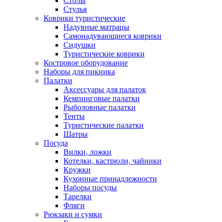
Столы
Стулья
Коврики туристические
Надувные матрацы
Самонадувающиеся коврики
Сидушки
Туристические коврики
Костровое оборудование
Наборы для пикника
Палатки
Аксессуары для палаток
Кемпинговые палатки
Рыболовные палатки
Тенты
Туристические палатки
Шатры
Посуда
Вилки, ложки
Котелки, кастрюли, чайники
Кружки
Кухонные принадлежности
Наборы посуды
Тарелки
Фляги
Рюкзаки и сумки