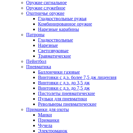
Оружие сигнальное
Оружие служебное
Охотничье оружие
Гладкоствольные ружья
Комбинированное оружие
Нарезные карабины
Патроны
Гладкоствольные
Нарезные
Светозвуковые
Травматические
Пейнтбол
Пневматика
Баллончики газовые
Винтовки с д.э. более 7,5 дж лицензия
Винтовки с д.э. до 3,5 дж
Винтовки с д.э. до 7,5 дж
Пистолеты пневматические
Пульки для пневматики
Револьверы пневматические
Приманки для охоты
Манки
Приманки
Чучела
Электроманок