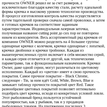
прочности OWNER решил не за счет размеров, а
исключительно благодаря качеству стали, расчету идеальной
формы крючка и высокому уровню технологии производства.
В процессе изготовления контроль качества осуществляется
путем тщательной проверки сначала самой проволоки, а затем
и готовых крючков на соответствие заданным
характеристикам. Индивидуальная лазерная заточка,
получившая название cutting point до сих пор не повторена
никем из конкурентов. Весь ассортиментный ряд крючков от
компании OWNER можно разделить на 4 большие группы:
одинарные крючки с колечком, крючки одинарные с лопаткой,
крючки двойники и крючки тройники. Каждая из
вышеперечисленных групп включает в себя множество серий,
и каждая серия отличается от другой, как техническими
параметрами, так и функциональным назначением. Крючки
Owner, даже одной серии, могут различаться по цветовому
исполнению. Каждый из «цветов» имеет и свою прочность
покрытия. Самое прочное покрытие – Black Chrome,
следующее - Tin, за ним идёт Gold, White, Brown, Blue и
замыкает таблицу прочности покрытий цвет Red. Такое
разнообразие цветовых покрытий позволяет оптимально
подобрать цвет крючка, исходя из конкретных условий ловли.
Этот рыболовный бренд пользуется устойчивой
популярностью, как у рыбаков, так и у продавцов
рыболовных товаров. На протяжении последних 3