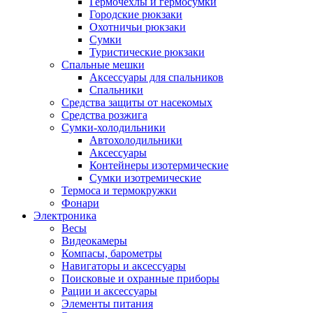
Гермочехлы и гермосумки
Городские рюкзаки
Охотничьи рюкзаки
Сумки
Туристические рюкзаки
Спальные мешки
Аксессуары для спальников
Спальники
Средства защиты от насекомых
Средства розжига
Сумки-холодильники
Автохолодильники
Аксессуары
Контейнеры изотермические
Сумки изотремические
Термоса и термокружки
Фонари
Электроника
Весы
Видеокамеры
Компасы, барометры
Навигаторы и аксессуары
Поисковые и охранные приборы
Рации и аксессуары
Элементы питания