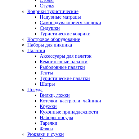
Столы
Стулья
Коврики туристические
Надувные матрацы
Самонадувающиеся коврики
Сидушки
Туристические коврики
Костровое оборудование
Наборы для пикника
Палатки
Аксессуары для палаток
Кемпинговые палатки
Рыболовные палатки
Тенты
Туристические палатки
Шатры
Посуда
Вилки, ложки
Котелки, кастрюли, чайники
Кружки
Кухонные принадлежности
Наборы посуды
Тарелки
Фляги
Рюкзаки и сумки