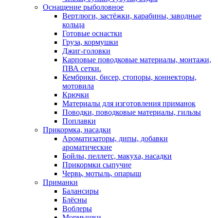
Оснащение рыболовное
Вертлюги, застёжки, карабины, заводные
кольца
Готовые оснастки
Груза, кормушки
Джиг-головки
Карповые поводковые материалы, монтажи,
ПВА сетки.
Кембрики, бисер, стопоры, коннекторы,
мотовила
Крючки
Материалы для изготовления приманок
Поводки, поводковые материалы, гильзы
Поплавки
Прикормка, насадки
Ароматизаторы, дипы, добавки
ароматические
Бойлы, пеллетс, макуха, насадки
Прикормки сыпучие
Червь, мотыль, опарыш
Приманки
Балансиры
Блёсны
Воблеры
Мормышки