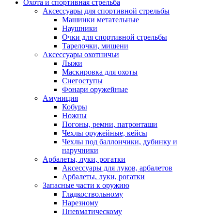
Охота и спортивная стрельба
Аксессуары для спортивной стрельбы
Машинки метательные
Наушники
Очки для спортивной стрельбы
Тарелочки, мишени
Аксессуары охотничьи
Лыжи
Маскировка для охоты
Снегоступы
Фонари оружейные
Амуниция
Кобуры
Ножны
Погоны, ремни, патронташи
Чехлы оружейные, кейсы
Чехлы под баллончики, дубинку и
наручники
Арбалеты, луки, рогатки
Аксессуары для луков, арбалетов
Арбалеты, луки, рогатки
Запасные части к оружию
Гладкоствольному
Нарезному
Пневматическому