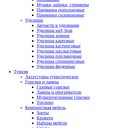
Мушки, вабики, стримеры
Приманки поролоновые
Приманки силиконовые
Удилища
Запчасти к удилищам
Удилища surf, boat
Удилища зимние
Удилища карповые
Удилища кастинговые
Удилища нахлыстовые
Удилища поплавочные
Удилища спиннинговые
Удилища фидерные
Туризм
Аксессуары туристические
Горелки и лампы
Газовые горелки
Лампы и обогреватели
Мультитопливные горелки
Топливо
Кемпинговая мебель
Зонты
Кровати
Наборы мебели