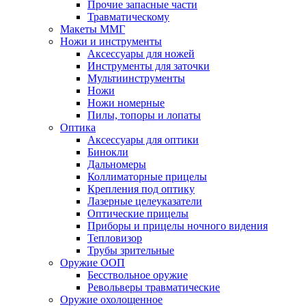
Прочие запасные части
Травматическому
Макеты ММГ
Ножи и инструменты
Аксессуары для ножей
Инструменты для заточки
Мультиинструменты
Ножи
Ножи номерные
Пилы, топоры и лопаты
Оптика
Аксессуары для оптики
Бинокли
Дальномеры
Коллиматорные прицелы
Крепления под оптику
Лазерные целеуказатели
Оптические прицелы
Приборы и прицелы ночного видения
Тепловизор
Трубы зрительные
Оружие ООП
Бесствольное оружие
Револьверы травматические
Оружие охолощенное