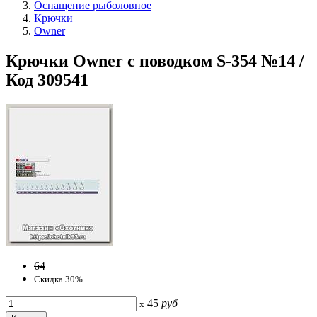
Оснащение рыболовное
Крючки
Owner
Крючки Owner с поводком S-354 №14 /
Код 309541
64
Скидка 30%
45
руб
x