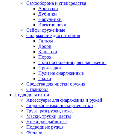
Самооборона и спецсредства
Аэрозоли
Дубинки
Наручники
Электрошоки
Сейфы оружейные
Снаряжение для патронов
Гильзы
Дроби
Капсюли
Порох
Приспособления для снаряжения
Прокладки
Пули не снаряженные
Пыжи
Средства для чистки оружия
Страйкбол
Подводная охота
Аксессуары для снаряжения и ружей
Гидрокостюмы, носки, перчатки
Груза, разгрузки, пояса
Маски, трубки, ласты
Ножи для дайвинга
Подводные ружья
Фонари