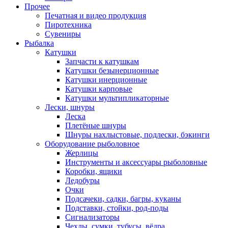
Прочее
Печатная и видео продукция
Пиротехника
Сувениры
Рыбалка
Катушки
Запчасти к катушкам
Катушки безынерционные
Катушки инерционные
Катушки карповые
Катушки мультипликаторные
Лески, шнуры
Леска
Плетёные шнуры
Шнуры нахлыстовые, подлески, бэкинги
Оборудование рыболовное
Жерлицы
Инструменты и аксессуары рыболовные
Коробки, ящики
Ледобуры
Очки
Подсачеки, садки, багры, куканы
Подставки, стойки, род-поды
Сигнализаторы
Чехлы, сумки, тубусы, вёдра