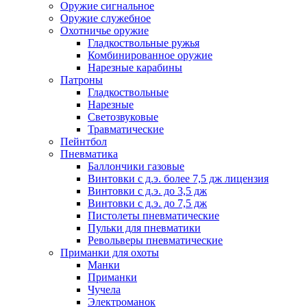
Оружие сигнальное
Оружие служебное
Охотничье оружие
Гладкоствольные ружья
Комбинированное оружие
Нарезные карабины
Патроны
Гладкоствольные
Нарезные
Светозвуковые
Травматические
Пейнтбол
Пневматика
Баллончики газовые
Винтовки с д.э. более 7,5 дж лицензия
Винтовки с д.э. до 3,5 дж
Винтовки с д.э. до 7,5 дж
Пистолеты пневматические
Пульки для пневматики
Револьверы пневматические
Приманки для охоты
Манки
Приманки
Чучела
Электроманок