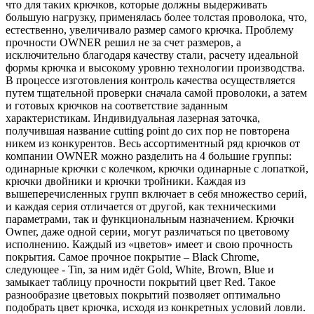
что для таких крючков, которые должны выдерживать
большую нагрузку, применялась более толстая проволока, что,
естественно, увеличивало размер самого крючка. Проблему
прочности OWNER решил не за счет размеров, а
исключительно благодаря качеству стали, расчету идеальной
формы крючка и высокому уровню технологии производства.
В процессе изготовления контроль качества осуществляется
путем тщательной проверки сначала самой проволоки, а затем
и готовых крючков на соответствие заданным
характеристикам. Индивидуальная лазерная заточка,
получившая название cutting point до сих пор не повторена
никем из конкурентов. Весь ассортиментный ряд крючков от
компании OWNER можно разделить на 4 большие группы:
одинарные крючки с колечком, крючки одинарные с лопаткой,
крючки двойники и крючки тройники. Каждая из
вышеперечисленных групп включает в себя множество серий,
и каждая серия отличается от другой, как техническими
параметрами, так и функциональным назначением. Крючки
Owner, даже одной серии, могут различаться по цветовому
исполнению. Каждый из «цветов» имеет и свою прочность
покрытия. Самое прочное покрытие – Black Chrome,
следующее - Tin, за ним идёт Gold, White, Brown, Blue и
замыкает таблицу прочности покрытий цвет Red. Такое
разнообразие цветовых покрытий позволяет оптимально
подобрать цвет крючка, исходя из конкретных условий ловли.