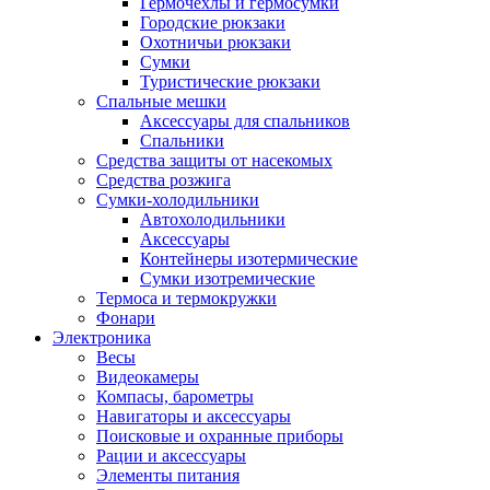
Гермочехлы и гермосумки
Городские рюкзаки
Охотничьи рюкзаки
Сумки
Туристические рюкзаки
Спальные мешки
Аксессуары для спальников
Спальники
Средства защиты от насекомых
Средства розжига
Сумки-холодильники
Автохолодильники
Аксессуары
Контейнеры изотермические
Сумки изотремические
Термоса и термокружки
Фонари
Электроника
Весы
Видеокамеры
Компасы, барометры
Навигаторы и аксессуары
Поисковые и охранные приборы
Рации и аксессуары
Элементы питания