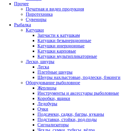
Прочее
Печатная и видео продукция
Пиротехника
Сувениры
Рыбалка
Катушки
Запчасти к катушкам
Катушки безынерционные
Катушки инерционные
Катушки карповые
Катушки мультипликаторные
Лески, шнуры
Леска
Плетёные шнуры
Шнуры нахлыстовые, подлески, бэкинги
Оборудование рыболовное
Жерлицы
Инструменты и аксессуары рыболовные
Коробки, ящики
Ледобуры
Очки
Подсачеки, садки, багры, куканы
Подставки, стойки, род-поды
Сигнализаторы
Чехлы, сумки, тубусы, вёдра