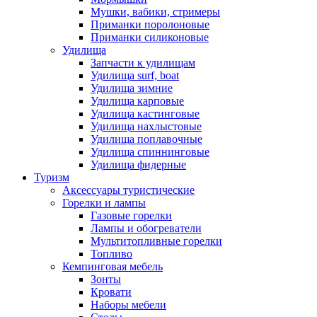
Мушки, вабики, стримеры
Приманки поролоновые
Приманки силиконовые
Удилища
Запчасти к удилищам
Удилища surf, boat
Удилища зимние
Удилища карповые
Удилища кастинговые
Удилища нахлыстовые
Удилища поплавочные
Удилища спиннинговые
Удилища фидерные
Туризм
Аксессуары туристические
Горелки и лампы
Газовые горелки
Лампы и обогреватели
Мультитопливные горелки
Топливо
Кемпинговая мебель
Зонты
Кровати
Наборы мебели