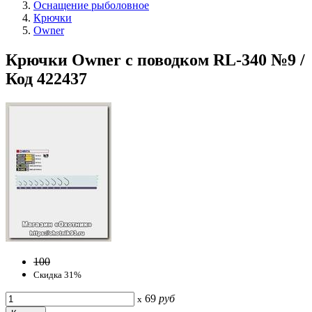
Оснащение рыболовное
Крючки
Owner
Крючки Owner с поводком RL-340 №9 /
Код 422437
100
Скидка 31%
69
руб
x