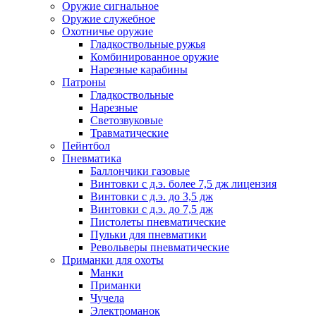
Оружие сигнальное
Оружие служебное
Охотничье оружие
Гладкоствольные ружья
Комбинированное оружие
Нарезные карабины
Патроны
Гладкоствольные
Нарезные
Светозвуковые
Травматические
Пейнтбол
Пневматика
Баллончики газовые
Винтовки с д.э. более 7,5 дж лицензия
Винтовки с д.э. до 3,5 дж
Винтовки с д.э. до 7,5 дж
Пистолеты пневматические
Пульки для пневматики
Револьверы пневматические
Приманки для охоты
Манки
Приманки
Чучела
Электроманок