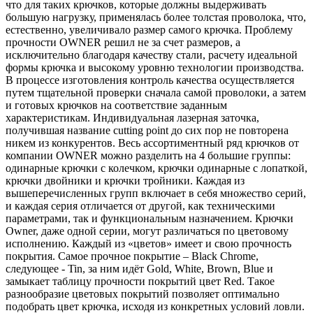
что для таких крючков, которые должны выдерживать
большую нагрузку, применялась более толстая проволока, что,
естественно, увеличивало размер самого крючка. Проблему
прочности OWNER решил не за счет размеров, а
исключительно благодаря качеству стали, расчету идеальной
формы крючка и высокому уровню технологии производства.
В процессе изготовления контроль качества осуществляется
путем тщательной проверки сначала самой проволоки, а затем
и готовых крючков на соответствие заданным
характеристикам. Индивидуальная лазерная заточка,
получившая название cutting point до сих пор не повторена
никем из конкурентов. Весь ассортиментный ряд крючков от
компании OWNER можно разделить на 4 большие группы:
одинарные крючки с колечком, крючки одинарные с лопаткой,
крючки двойники и крючки тройники. Каждая из
вышеперечисленных групп включает в себя множество серий,
и каждая серия отличается от другой, как техническими
параметрами, так и функциональным назначением. Крючки
Owner, даже одной серии, могут различаться по цветовому
исполнению. Каждый из «цветов» имеет и свою прочность
покрытия. Самое прочное покрытие – Black Chrome,
следующее - Tin, за ним идёт Gold, White, Brown, Blue и
замыкает таблицу прочности покрытий цвет Red. Такое
разнообразие цветовых покрытий позволяет оптимально
подобрать цвет крючка, исходя из конкретных условий ловли.