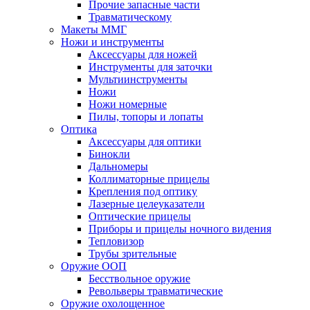
Прочие запасные части
Травматическому
Макеты ММГ
Ножи и инструменты
Аксессуары для ножей
Инструменты для заточки
Мультиинструменты
Ножи
Ножи номерные
Пилы, топоры и лопаты
Оптика
Аксессуары для оптики
Бинокли
Дальномеры
Коллиматорные прицелы
Крепления под оптику
Лазерные целеуказатели
Оптические прицелы
Приборы и прицелы ночного видения
Тепловизор
Трубы зрительные
Оружие ООП
Бесствольное оружие
Револьверы травматические
Оружие охолощенное