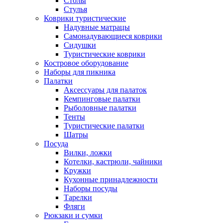
Столы
Стулья
Коврики туристические
Надувные матрацы
Самонадувающиеся коврики
Сидушки
Туристические коврики
Костровое оборудование
Наборы для пикника
Палатки
Аксессуары для палаток
Кемпинговые палатки
Рыболовные палатки
Тенты
Туристические палатки
Шатры
Посуда
Вилки, ложки
Котелки, кастрюли, чайники
Кружки
Кухонные принадлежности
Наборы посуды
Тарелки
Фляги
Рюкзаки и сумки