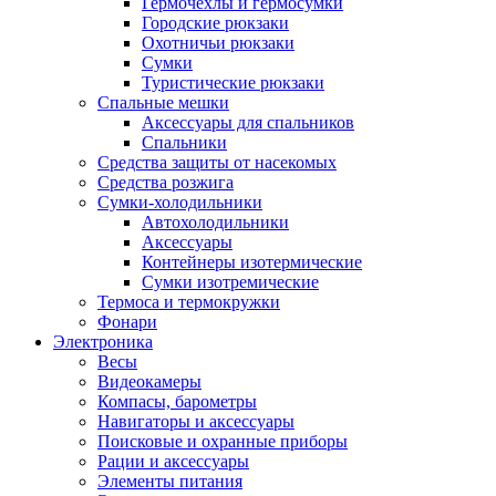
Гермочехлы и гермосумки
Городские рюкзаки
Охотничьи рюкзаки
Сумки
Туристические рюкзаки
Спальные мешки
Аксессуары для спальников
Спальники
Средства защиты от насекомых
Средства розжига
Сумки-холодильники
Автохолодильники
Аксессуары
Контейнеры изотермические
Сумки изотремические
Термоса и термокружки
Фонари
Электроника
Весы
Видеокамеры
Компасы, барометры
Навигаторы и аксессуары
Поисковые и охранные приборы
Рации и аксессуары
Элементы питания