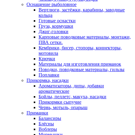
Оснащение рыболовное
Вертлюги, застёжки, карабины, заводные
кольца
Готовые оснастки
Груза, кормушки
Джиг-головки
Карповые поводковые материалы, монтажи,
ПВА сетки.
Кембрики, бисер, стопоры, коннекторы,
мотовила
Крючки
Материалы для изготовления приманок
Поводки, поводковые материалы, гильзы
Поплавки
Прикормка, насадки
Ароматизаторы, дипы, добавки
ароматические
Бойлы, пеллетс, макуха, насадки
Прикормки сыпучие
Червь, мотыль, опарыш
Приманки
Балансиры
Блёсны
Воблеры
Мормышки