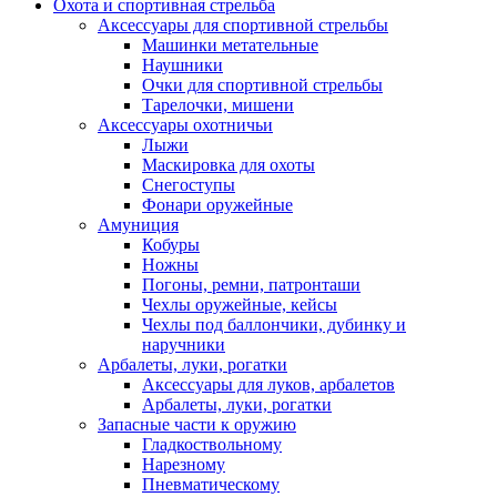
Охота и спортивная стрельба
Аксессуары для спортивной стрельбы
Машинки метательные
Наушники
Очки для спортивной стрельбы
Тарелочки, мишени
Аксессуары охотничьи
Лыжи
Маскировка для охоты
Снегоступы
Фонари оружейные
Амуниция
Кобуры
Ножны
Погоны, ремни, патронташи
Чехлы оружейные, кейсы
Чехлы под баллончики, дубинку и
наручники
Арбалеты, луки, рогатки
Аксессуары для луков, арбалетов
Арбалеты, луки, рогатки
Запасные части к оружию
Гладкоствольному
Нарезному
Пневматическому