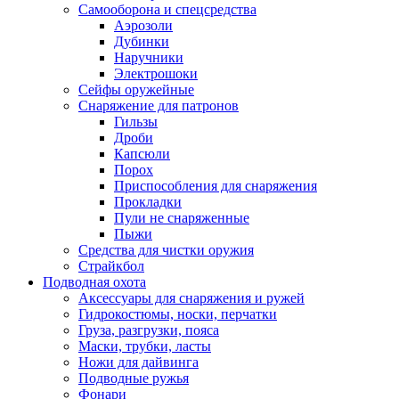
Самооборона и спецсредства
Аэрозоли
Дубинки
Наручники
Электрошоки
Сейфы оружейные
Снаряжение для патронов
Гильзы
Дроби
Капсюли
Порох
Приспособления для снаряжения
Прокладки
Пули не снаряженные
Пыжи
Средства для чистки оружия
Страйкбол
Подводная охота
Аксессуары для снаряжения и ружей
Гидрокостюмы, носки, перчатки
Груза, разгрузки, пояса
Маски, трубки, ласты
Ножи для дайвинга
Подводные ружья
Фонари