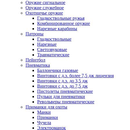
Оружие сигнальное
Оружие служебное
Охотничье оружие
Гладкоствольные ружья
Комбинированное оружие
Нарезные карабины
Патроны
Гладкоствольные
Нарезные
Светозвуковые
Травматические
Пейнтбол
Пневматика
Баллончики газовые
Винтовки с д.э. более 7,5 дж лицензия
Винтовки с д.э. до 3,5 дж
Винтовки с д.э. до 7,5 дж
Пистолеты пневматические
Пульки для пневматики
Револьверы пневматические
Приманки для охоты
Манки
Приманки
Чучела
Электроманок