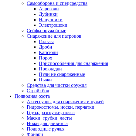
Самооборона и спецсредства
Аэрозоли
Дубинки
Наручники
Электрошоки
Сейфы оружейные
Снаряжение для патронов
Гильзы
Дроби
Капсюли
Порох
Приспособления для снаряжения
Прокладки
Пули не снаряженные
Пыжи
Средства для чистки оружия
Страйкбол
Подводная охота
Аксессуары для снаряжения и ружей
Гидрокостюмы, носки, перчатки
Груза, разгрузки, пояса
Маски, трубки, ласты
Ножи для дайвинга
Подводные ружья
Фонари