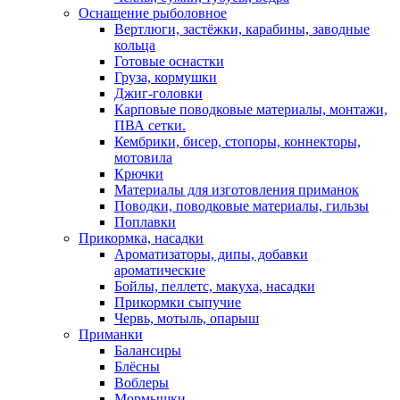
Оснащение рыболовное
Вертлюги, застёжки, карабины, заводные
кольца
Готовые оснастки
Груза, кормушки
Джиг-головки
Карповые поводковые материалы, монтажи,
ПВА сетки.
Кембрики, бисер, стопоры, коннекторы,
мотовила
Крючки
Материалы для изготовления приманок
Поводки, поводковые материалы, гильзы
Поплавки
Прикормка, насадки
Ароматизаторы, дипы, добавки
ароматические
Бойлы, пеллетс, макуха, насадки
Прикормки сыпучие
Червь, мотыль, опарыш
Приманки
Балансиры
Блёсны
Воблеры
Мормышки