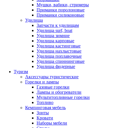
Мушки, вабики, стримеры
Приманки поролоновые
Приманки силиконовые
Удилища
Запчасти к удилищам
Удилища surf, boat
Удилища зимние
Удилища карповые
Удилища кастинговые
Удилища нахлыстовые
Удилища поплавочные
Удилища спиннинговые
Удилища фидерные
Туризм
Аксессуары туристические
Горелки и лампы
Газовые горелки
Лампы и обогреватели
Мультитопливные горелки
Топливо
Кемпинговая мебель
Зонты
Кровати
Наборы мебели