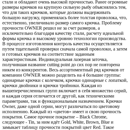
стали и обладают очень высокой прочностью. Ранее огромные
размеры крючков на крупную сильную рыбу объяснялись тем,
что для таких крючков, которые должны выдерживать
большую нагрузку, применялась более толстая проволока, что,
естественно, увеличивало размер самого крючка. Проблему
прочности OWNER решил не за счет размеров, а
исключительно благодаря качеству стали, расчету идеальной
формы крючка и высокому уровню технологии производства.
В процессе изготовления контроль качества осуществляется
путем тщательной проверки сначала самой проволоки, а затем
и готовых крючков на соответствие заданным
характеристикам. Индивидуальная лазерная заточка,
получившая название cutting point до сих пор не повторена
никем из конкурентов. Весь ассортиментный ряд крючков от
компании OWNER можно разделить на 4 большие группы:
одинарные крючки с колечком, крючки одинарные с лопаткой,
крючки двойники и крючки тройники. Каждая из
вышеперечисленных групп включает в себя множество серий,
и каждая серия отличается от другой, как техническими
параметрами, так и функциональным назначением. Крючки
Owner, даже одной серии, могут различаться по цветовому
исполнению. Каждый из «цветов» имеет и свою прочность
покрытия. Самое прочное покрытие – Black Chrome,
следующее - Tin, за ним идёт Gold, White, Brown, Blue и
замыкает таблицу прочности покрытий цвет Red. Такое