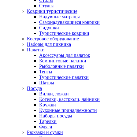
Столы
Стулья
Коврики туристические
Надувные матрацы
Самонадувающиеся коврики
Сидушки
Туристические коврики
Костровое оборудование
Наборы для пикника
Палатки
Аксессуары для палаток
Кемпинговые палатки
Рыболовные палатки
Тенты
Туристические палатки
Шатры
Посуда
Вилки, ложки
Котелки, кастрюли, чайники
Кружки
Кухонные принадлежности
Наборы посуды
Тарелки
Фляги
Рюкзаки и сумки