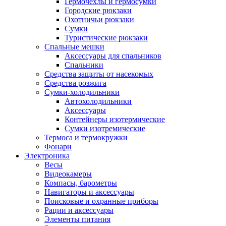
Гермочехлы и гермосумки
Городские рюкзаки
Охотничьи рюкзаки
Сумки
Туристические рюкзаки
Спальные мешки
Аксессуары для спальников
Спальники
Средства защиты от насекомых
Средства розжига
Сумки-холодильники
Автохолодильники
Аксессуары
Контейнеры изотермические
Сумки изотремические
Термоса и термокружки
Фонари
Электроника
Весы
Видеокамеры
Компасы, барометры
Навигаторы и аксессуары
Поисковые и охранные приборы
Рации и аксессуары
Элементы питания