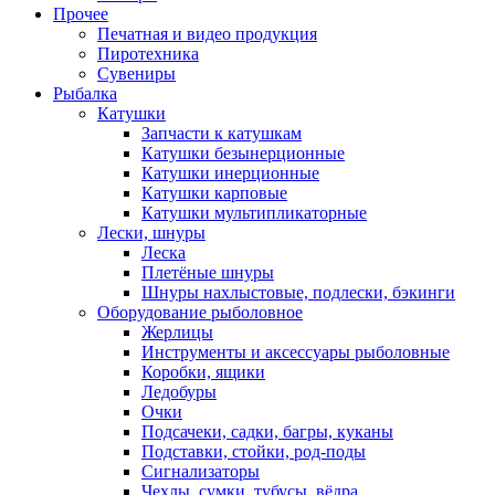
Прочее
Печатная и видео продукция
Пиротехника
Сувениры
Рыбалка
Катушки
Запчасти к катушкам
Катушки безынерционные
Катушки инерционные
Катушки карповые
Катушки мультипликаторные
Лески, шнуры
Леска
Плетёные шнуры
Шнуры нахлыстовые, подлески, бэкинги
Оборудование рыболовное
Жерлицы
Инструменты и аксессуары рыболовные
Коробки, ящики
Ледобуры
Очки
Подсачеки, садки, багры, куканы
Подставки, стойки, род-поды
Сигнализаторы
Чехлы, сумки, тубусы, вёдра