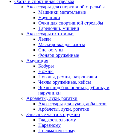
Охота и спортивная стрельба
Аксессуары для спортивной стрельбы
Машинки метательные
Наушники
Очки для спортивной стрельбы
Тарелочки, мишени
Аксессуары охотничьи
Лыжи
Маскировка для охоты
Снегоступы
Фонари оружейные
Амуниция
Кобуры
Ножны
Погоны, ремни, патронташи
Чехлы оружейные, кейсы
Чехлы под баллончики, дубинку и
наручники
Арбалеты, луки, рогатки
Аксессуары для луков, арбалетов
Арбалеты, луки, рогатки
Запасные части к оружию
Гладкоствольному
Нарезному
Пневматическому