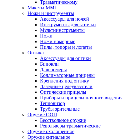
Травматическому
Макеты ММГ
Ножи и инструменты
Аксессуары для ножей
Инструменты для заточки
Мультиинструменты
Ножи
Ножи номерные
Пилы, топоры и лопаты
Оптика
Аксессуары для оптики
Бинокли
Дальномеры
Коллиматорные прицелы
Крепления под оптику
Лазерные целеуказатели
Оптические прицелы
Приборы и прицелы ночного видения
Тепловизор
Трубы зрительные
Оружие ООП
Бесствольное оружие
Револьверы травматические
Оружие охолощенное
Оружие сигнальное