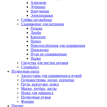
Аэрозоли
Дубинки
Наручники
Электрошоки
Сейфы оружейные
Снаряжение для патронов
Гильзы
Дроби
Капсюли
Порох
Приспособления для снаряжения
Прокладки
Пули не снаряженные
Пыжи
Средства для чистки оружия
Страйкбол
Подводная охота
Аксессуары для снаряжения и ружей
Гидрокостюмы, носки, перчатки
Груза, разгрузки, пояса
Маски, трубки, ласты
Ножи для дайвинга
Подводные ружья
Фонари
Прочее