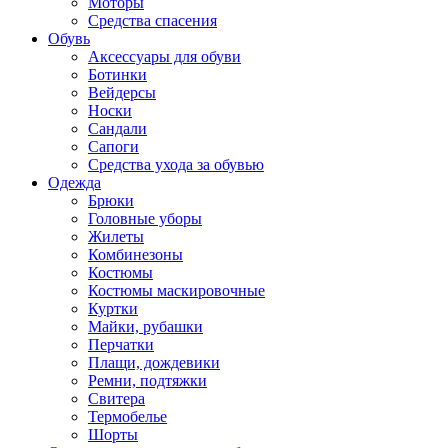
Моторы
Средства спасения
Обувь
Аксессуары для обуви
Ботинки
Вейдерсы
Носки
Сандали
Сапоги
Средства ухода за обувью
Одежда
Брюки
Головные уборы
Жилеты
Комбинезоны
Костюмы
Костюмы маскировочные
Куртки
Майки, рубашки
Перчатки
Плащи, дождевики
Ремни, подтяжки
Свитера
Термобелье
Шорты