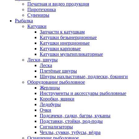
Печатная и видео продукция
Пиротехника
Сувениры
Рыбалка
Катушки
Запчасти к катушкам
Катушки безынерционные
Катушки инерционные
Катушки карповые
Катушки мультипликаторные
Лески, шнуры
Леска
Плетёные шнуры
Шнуры нахлыстовые, подлески, бэкинги
Оборудование рыболовное
Жерлицы
Инструменты и аксессуары рыболовные
Коробки, ящики
Ледобуры
Очки
Подсачеки, садки, багры, куканы
Подставки, стойки, род-поды
Сигнализаторы
Чехлы, сумки, тубусы, вёдра
Оснащение рыболовное