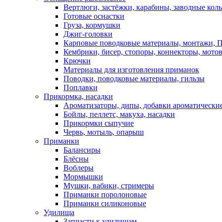
Вертлюги, застёжки, карабины, заводные кол
Готовые оснастки
Груза, кормушки
Джиг-головки
Карповые поводковые материалы, монтажи, П
Кембрики, бисер, стопоры, коннекторы, мото
Крючки
Материалы для изготовления приманок
Поводки, поводковые материалы, гильзы
Поплавки
Прикормка, насадки
Ароматизаторы, дипы, добавки ароматически
Бойлы, пеллетс, макуха, насадки
Прикормки сыпучие
Червь, мотыль, опарыш
Приманки
Балансиры
Блёсны
Воблеры
Мормышки
Мушки, вабики, стримеры
Приманки поролоновые
Приманки силиконовые
Удилища
Запчасти к удилищам