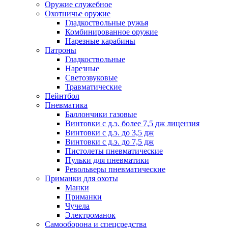
Оружие служебное
Охотничье оружие
Гладкоствольные ружья
Комбинированное оружие
Нарезные карабины
Патроны
Гладкоствольные
Нарезные
Светозвуковые
Травматические
Пейнтбол
Пневматика
Баллончики газовые
Винтовки с д.э. более 7,5 дж лицензия
Винтовки с д.э. до 3,5 дж
Винтовки с д.э. до 7,5 дж
Пистолеты пневматические
Пульки для пневматики
Револьверы пневматические
Приманки для охоты
Манки
Приманки
Чучела
Электроманок
Самооборона и спецсредства