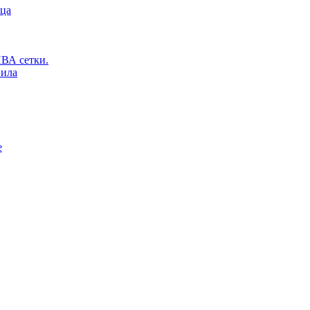
ьца
ВА сетки.
вила
е