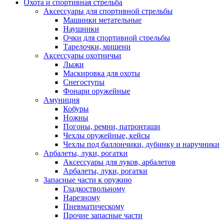
Охота и спортивная стрельба
Аксессуары для спортивной стрельбы
Машинки метательные
Наушники
Очки для спортивной стрельбы
Тарелочки, мишени
Аксессуары охотничьи
Лыжи
Маскировка для охоты
Снегоступы
Фонари оружейные
Амуниция
Кобуры
Ножны
Погоны, ремни, патронташи
Чехлы оружейные, кейсы
Чехлы под баллончики, дубинку и наручники
Арбалеты, луки, рогатки
Аксессуары для луков, арбалетов
Арбалеты, луки, рогатки
Запасные части к оружию
Гладкоствольному
Нарезному
Пневматическому
Прочие запасные части