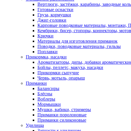
Вертлюги, застёжки, карабины, заводные кол
Готовые оснастки
Груза, кормушки
Джиг-головки
Карповые поводковые материалы, монтажи, П
Кембрики, бисер, стопоры, коннекторы, мото
Крючки
Материалы для изготовления приманок
Поводки, поводковые материалы, гильзы
Поплавки
Прикормка, насадки
Ароматизаторы, дипы, добавки ароматически
Бойлы, пеллетс, макуха, насадки
Прикормки сыпучие
Червь, мотыль, опарыш
Приманки
Балансиры
Блёсны
Воблеры
Мормышки
Мушки, вабики, стримеры
Приманки поролоновые
Приманки силиконовые
Удилища
Запчасти к удилищам