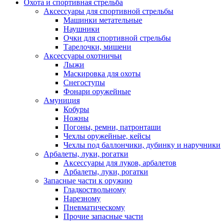
Охота и спортивная стрельба
Аксессуары для спортивной стрельбы
Машинки метательные
Наушники
Очки для спортивной стрельбы
Тарелочки, мишени
Аксессуары охотничьи
Лыжи
Маскировка для охоты
Снегоступы
Фонари оружейные
Амуниция
Кобуры
Ножны
Погоны, ремни, патронташи
Чехлы оружейные, кейсы
Чехлы под баллончики, дубинку и наручники
Арбалеты, луки, рогатки
Аксессуары для луков, арбалетов
Арбалеты, луки, рогатки
Запасные части к оружию
Гладкоствольному
Нарезному
Пневматическому
Прочие запасные части