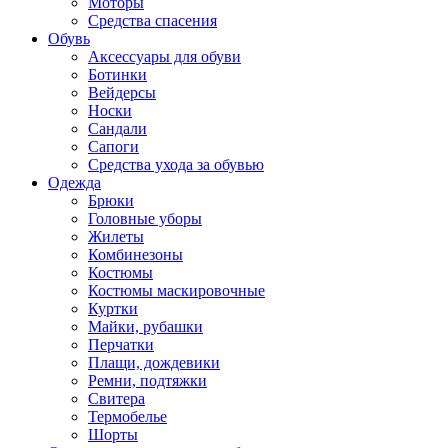
Моторы
Средства спасения
Обувь
Аксессуары для обуви
Ботинки
Вейдерсы
Носки
Сандали
Сапоги
Средства ухода за обувью
Одежда
Брюки
Головные уборы
Жилеты
Комбинезоны
Костюмы
Костюмы маскировочные
Куртки
Майки, рубашки
Перчатки
Плащи, дождевики
Ремни, подтяжки
Свитера
Термобелье
Шорты