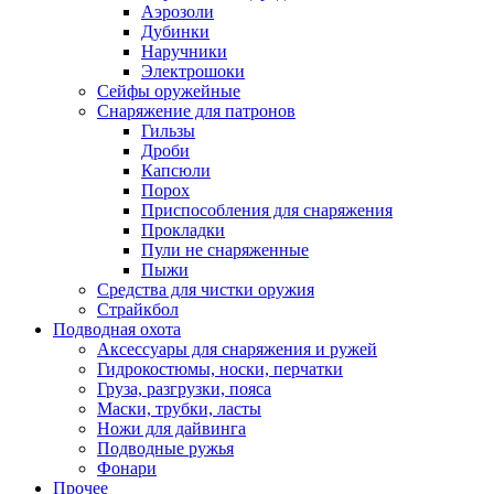
Аэрозоли
Дубинки
Наручники
Электрошоки
Сейфы оружейные
Снаряжение для патронов
Гильзы
Дроби
Капсюли
Порох
Приспособления для снаряжения
Прокладки
Пули не снаряженные
Пыжи
Средства для чистки оружия
Страйкбол
Подводная охота
Аксессуары для снаряжения и ружей
Гидрокостюмы, носки, перчатки
Груза, разгрузки, пояса
Маски, трубки, ласты
Ножи для дайвинга
Подводные ружья
Фонари
Прочее