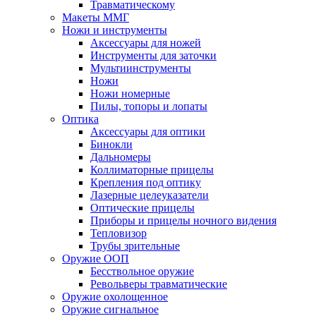
Травматическому
Макеты ММГ
Ножи и инструменты
Аксессуары для ножей
Инструменты для заточки
Мультиинструменты
Ножи
Ножи номерные
Пилы, топоры и лопаты
Оптика
Аксессуары для оптики
Бинокли
Дальномеры
Коллиматорные прицелы
Крепления под оптику
Лазерные целеуказатели
Оптические прицелы
Приборы и прицелы ночного видения
Тепловизор
Трубы зрительные
Оружие ООП
Бесствольное оружие
Револьверы травматические
Оружие охолощенное
Оружие сигнальное