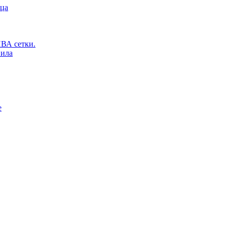
ьца
ВА сетки.
вила
е