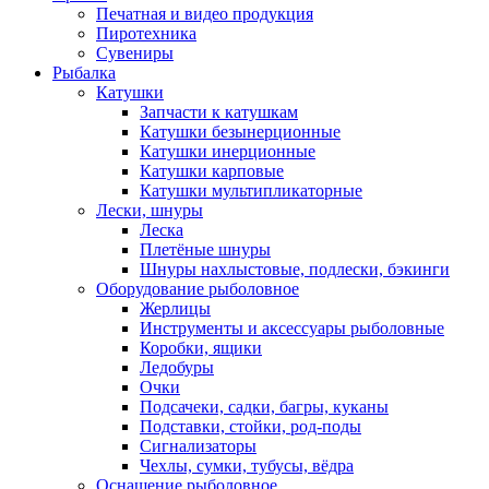
Печатная и видео продукция
Пиротехника
Сувениры
Рыбалка
Катушки
Запчасти к катушкам
Катушки безынерционные
Катушки инерционные
Катушки карповые
Катушки мультипликаторные
Лески, шнуры
Леска
Плетёные шнуры
Шнуры нахлыстовые, подлески, бэкинги
Оборудование рыболовное
Жерлицы
Инструменты и аксессуары рыболовные
Коробки, ящики
Ледобуры
Очки
Подсачеки, садки, багры, куканы
Подставки, стойки, род-поды
Сигнализаторы
Чехлы, сумки, тубусы, вёдра
Оснащение рыболовное