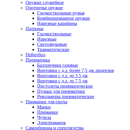
Оружие служебное
Охотничье оружие
Гладкоствольные ружья
Комбинированное оружие
Нарезные карабины
Патроны
Гладкоствольные
Нарезные
Светозвуковые
Травматические
Пейнтбол
Пневматика
Баллончики газовые
Винтовки с д.э. более 7,5 дж лицензия
Винтовки с д.э. до 3,5 дж
Винтовки с д.э. до 7,5 дж
Пистолеты пневматические
Пульки для пневматики
Револьверы пневматические
Приманки для охоты
Манки
Приманки
Чучела
Электроманок
Самооборона и спецсредства