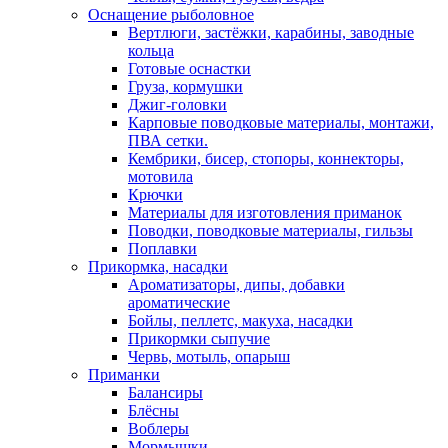
Оснащение рыболовное
Вертлюги, застёжки, карабины, заводные
кольца
Готовые оснастки
Груза, кормушки
Джиг-головки
Карповые поводковые материалы, монтажи,
ПВА сетки.
Кембрики, бисер, стопоры, коннекторы,
мотовила
Крючки
Материалы для изготовления приманок
Поводки, поводковые материалы, гильзы
Поплавки
Прикормка, насадки
Ароматизаторы, дипы, добавки
ароматические
Бойлы, пеллетс, макуха, насадки
Прикормки сыпучие
Червь, мотыль, опарыш
Приманки
Балансиры
Блёсны
Воблеры
Мормышки