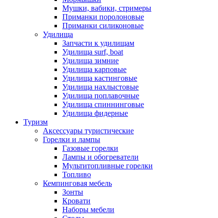
Мушки, вабики, стримеры
Приманки поролоновые
Приманки силиконовые
Удилища
Запчасти к удилищам
Удилища surf, boat
Удилища зимние
Удилища карповые
Удилища кастинговые
Удилища нахлыстовые
Удилища поплавочные
Удилища спиннинговые
Удилища фидерные
Туризм
Аксессуары туристические
Горелки и лампы
Газовые горелки
Лампы и обогреватели
Мультитопливные горелки
Топливо
Кемпинговая мебель
Зонты
Кровати
Наборы мебели