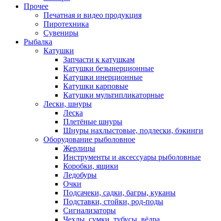
Прочее
Печатная и видео продукция
Пиротехника
Сувениры
Рыбалка
Катушки
Запчасти к катушкам
Катушки безынерционные
Катушки инерционные
Катушки карповые
Катушки мультипликаторные
Лески, шнуры
Леска
Плетёные шнуры
Шнуры нахлыстовые, подлески, бэкинги
Оборудование рыболовное
Жерлицы
Инструменты и аксессуары рыболовные
Коробки, ящики
Ледобуры
Очки
Подсачеки, садки, багры, куканы
Подставки, стойки, род-поды
Сигнализаторы
Чехлы, сумки, тубусы, вёдра