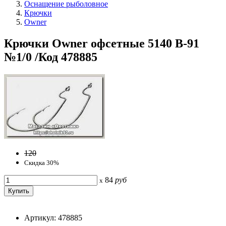
Оснащение рыболовное
Крючки
Owner
Крючки Owner офсетные 5140 B-91
№1/0 /Код 478885
120
Скидка 30%
84
руб
x
Артикул: 478885