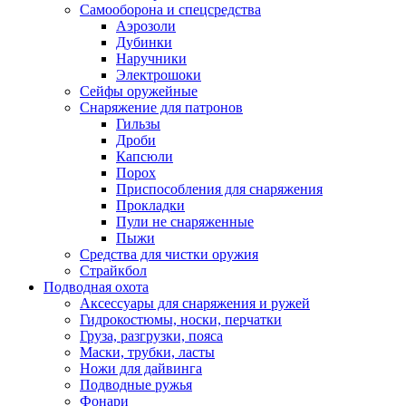
Самооборона и спецсредства
Аэрозоли
Дубинки
Наручники
Электрошоки
Сейфы оружейные
Снаряжение для патронов
Гильзы
Дроби
Капсюли
Порох
Приспособления для снаряжения
Прокладки
Пули не снаряженные
Пыжи
Средства для чистки оружия
Страйкбол
Подводная охота
Аксессуары для снаряжения и ружей
Гидрокостюмы, носки, перчатки
Груза, разгрузки, пояса
Маски, трубки, ласты
Ножи для дайвинга
Подводные ружья
Фонари