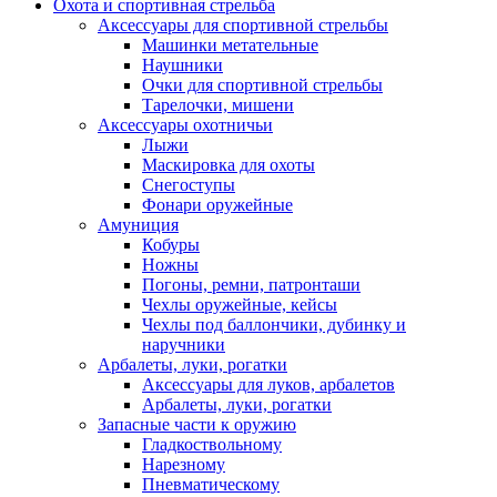
Охота и спортивная стрельба
Аксессуары для спортивной стрельбы
Машинки метательные
Наушники
Очки для спортивной стрельбы
Тарелочки, мишени
Аксессуары охотничьи
Лыжи
Маскировка для охоты
Снегоступы
Фонари оружейные
Амуниция
Кобуры
Ножны
Погоны, ремни, патронташи
Чехлы оружейные, кейсы
Чехлы под баллончики, дубинку и
наручники
Арбалеты, луки, рогатки
Аксессуары для луков, арбалетов
Арбалеты, луки, рогатки
Запасные части к оружию
Гладкоствольному
Нарезному
Пневматическому