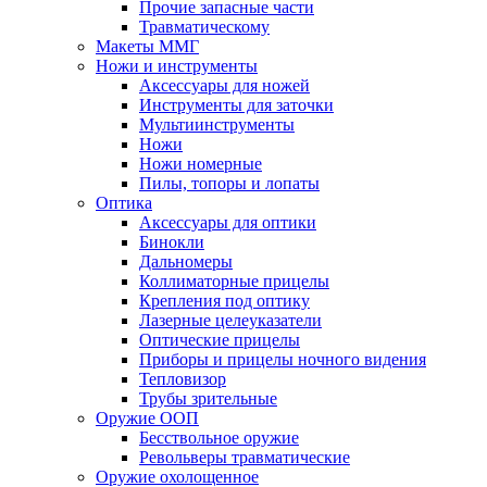
Прочие запасные части
Травматическому
Макеты ММГ
Ножи и инструменты
Аксессуары для ножей
Инструменты для заточки
Мультиинструменты
Ножи
Ножи номерные
Пилы, топоры и лопаты
Оптика
Аксессуары для оптики
Бинокли
Дальномеры
Коллиматорные прицелы
Крепления под оптику
Лазерные целеуказатели
Оптические прицелы
Приборы и прицелы ночного видения
Тепловизор
Трубы зрительные
Оружие ООП
Бесствольное оружие
Револьверы травматические
Оружие охолощенное