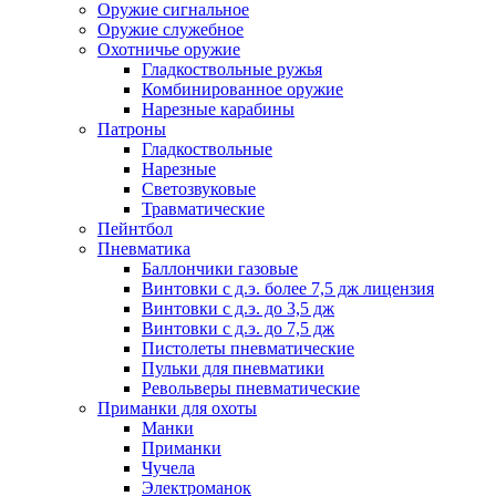
Оружие сигнальное
Оружие служебное
Охотничье оружие
Гладкоствольные ружья
Комбинированное оружие
Нарезные карабины
Патроны
Гладкоствольные
Нарезные
Светозвуковые
Травматические
Пейнтбол
Пневматика
Баллончики газовые
Винтовки с д.э. более 7,5 дж лицензия
Винтовки с д.э. до 3,5 дж
Винтовки с д.э. до 7,5 дж
Пистолеты пневматические
Пульки для пневматики
Револьверы пневматические
Приманки для охоты
Манки
Приманки
Чучела
Электроманок