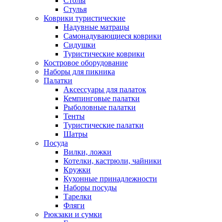
Столы
Стулья
Коврики туристические
Надувные матрацы
Самонадувающиеся коврики
Сидушки
Туристические коврики
Костровое оборудование
Наборы для пикника
Палатки
Аксессуары для палаток
Кемпинговые палатки
Рыболовные палатки
Тенты
Туристические палатки
Шатры
Посуда
Вилки, ложки
Котелки, кастрюли, чайники
Кружки
Кухонные принадлежности
Наборы посуды
Тарелки
Фляги
Рюкзаки и сумки