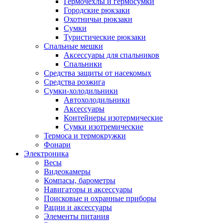
Гермочехлы и гермосумки
Городские рюкзаки
Охотничьи рюкзаки
Сумки
Туристические рюкзаки
Спальные мешки
Аксессуары для спальников
Спальники
Средства защиты от насекомых
Средства розжига
Сумки-холодильники
Автохолодильники
Аксессуары
Контейнеры изотермические
Сумки изотремические
Термоса и термокружки
Фонари
Электроника
Весы
Видеокамеры
Компасы, барометры
Навигаторы и аксессуары
Поисковые и охранные приборы
Рации и аксессуары
Элементы питания