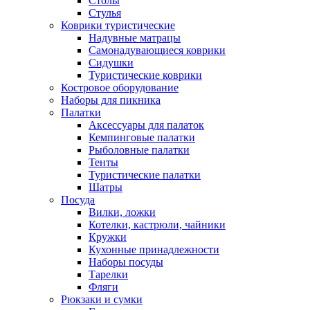
Столы
Стулья
Коврики туристические
Надувные матрацы
Самонадувающиеся коврики
Сидушки
Туристические коврики
Костровое оборудование
Наборы для пикника
Палатки
Аксессуары для палаток
Кемпинговые палатки
Рыболовные палатки
Тенты
Туристические палатки
Шатры
Посуда
Вилки, ложки
Котелки, кастрюли, чайники
Кружки
Кухонные принадлежности
Наборы посуды
Тарелки
Фляги
Рюкзаки и сумки