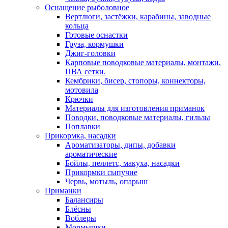
Оснащение рыболовное
Вертлюги, застёжки, карабины, заводные
кольца
Готовые оснастки
Груза, кормушки
Джиг-головки
Карповые поводковые материалы, монтажи,
ПВА сетки.
Кембрики, бисер, стопоры, коннекторы,
мотовила
Крючки
Материалы для изготовления приманок
Поводки, поводковые материалы, гильзы
Поплавки
Прикормка, насадки
Ароматизаторы, дипы, добавки
ароматические
Бойлы, пеллетс, макуха, насадки
Прикормки сыпучие
Червь, мотыль, опарыш
Приманки
Балансиры
Блёсны
Воблеры
Мормышки