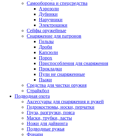
Самооборона и спецсредства
Аэрозоли
Дубинки
Наручники
Электрошоки
Сейфы оружейные
Снаряжение для патронов
Гильзы
Дроби
Капсюли
Порох
Приспособления для снаряжения
Прокладки
Пули не снаряженные
Пыжи
Средства для чистки оружия
Страйкбол
Подводная охота
Аксессуары для снаряжения и ружей
Гидрокостюмы, носки, перчатки
Груза, разгрузки, пояса
Маски, трубки, ласты
Ножи для дайвинга
Подводные ружья
Фонари