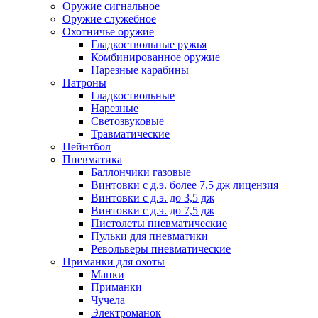
Оружие сигнальное
Оружие служебное
Охотничье оружие
Гладкоствольные ружья
Комбинированное оружие
Нарезные карабины
Патроны
Гладкоствольные
Нарезные
Светозвуковые
Травматические
Пейнтбол
Пневматика
Баллончики газовые
Винтовки с д.э. более 7,5 дж лицензия
Винтовки с д.э. до 3,5 дж
Винтовки с д.э. до 7,5 дж
Пистолеты пневматические
Пульки для пневматики
Револьверы пневматические
Приманки для охоты
Манки
Приманки
Чучела
Электроманок