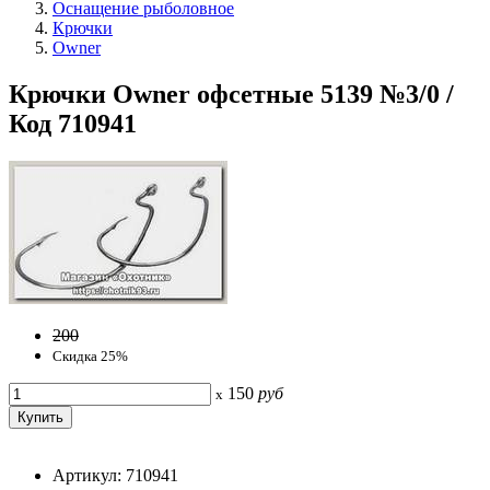
Оснащение рыболовное
Крючки
Owner
Крючки Owner офсетные 5139 №3/0 /
Код 710941
200
Скидка 25%
150
руб
x
Артикул: 710941