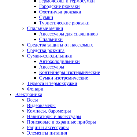
Гермочехлы и гермосумки
Городские рюкзаки
Охотничьи рюкзаки
Сумки
Туристические рюкзаки
Спальные мешки
Аксессуары для спальников
Спальники
Средства защиты от насекомых
Средства розжига
Сумки-холодильники
Автохолодильники
Аксессуары
Контейнеры изотермические
Сумки изотремические
Термоса и термокружки
Фонари
Электроника
Весы
Видеокамеры
Компасы, барометры
Навигаторы и аксессуары
Поисковые и охранные приборы
Рации и аксессуары
Элементы питания