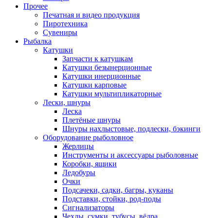
Прочее
Печатная и видео продукция
Пиротехника
Сувениры
Рыбалка
Катушки
Запчасти к катушкам
Катушки безынерционные
Катушки инерционные
Катушки карповые
Катушки мультипликаторные
Лески, шнуры
Леска
Плетёные шнуры
Шнуры нахлыстовые, подлески, бэкинги
Оборудование рыболовное
Жерлицы
Инструменты и аксессуары рыболовные
Коробки, ящики
Ледобуры
Очки
Подсачеки, садки, багры, куканы
Подставки, стойки, род-поды
Сигнализаторы
Чехлы, сумки, тубусы, вёдра