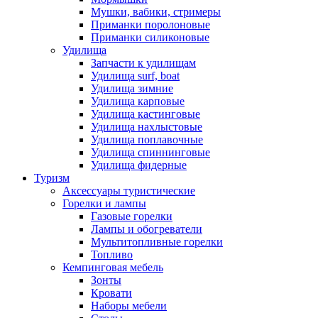
Мушки, вабики, стримеры
Приманки поролоновые
Приманки силиконовые
Удилища
Запчасти к удилищам
Удилища surf, boat
Удилища зимние
Удилища карповые
Удилища кастинговые
Удилища нахлыстовые
Удилища поплавочные
Удилища спиннинговые
Удилища фидерные
Туризм
Аксессуары туристические
Горелки и лампы
Газовые горелки
Лампы и обогреватели
Мультитопливные горелки
Топливо
Кемпинговая мебель
Зонты
Кровати
Наборы мебели