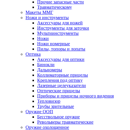
Прочие запасные части
Травматическому
Макеты ММГ
Ножи и инструменты
Аксессуары для ножей
Инструменты для заточки
Мультиинструменты
Ножи
Ножи номерные
Пилы, топоры и лопаты
Оптика
Аксессуары для оптики
Бинокли
Дальномеры
Коллиматорные прицелы
Крепления под оптику
Лазерные целеуказатели
Оптические прицелы
Приборы и прицелы ночного видения
Тепловизор
Трубы зрительные
Оружие ООП
Бесствольное оружие
Револьверы травматические
Оружие охолощенное