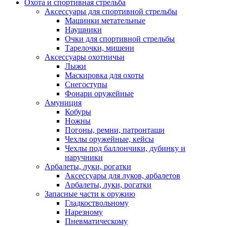
Охота и спортивная стрельба
Аксессуары для спортивной стрельбы
Машинки метательные
Наушники
Очки для спортивной стрельбы
Тарелочки, мишени
Аксессуары охотничьи
Лыжи
Маскировка для охоты
Снегоступы
Фонари оружейные
Амуниция
Кобуры
Ножны
Погоны, ремни, патронташи
Чехлы оружейные, кейсы
Чехлы под баллончики, дубинку и
наручники
Арбалеты, луки, рогатки
Аксессуары для луков, арбалетов
Арбалеты, луки, рогатки
Запасные части к оружию
Гладкоствольному
Нарезному
Пневматическому