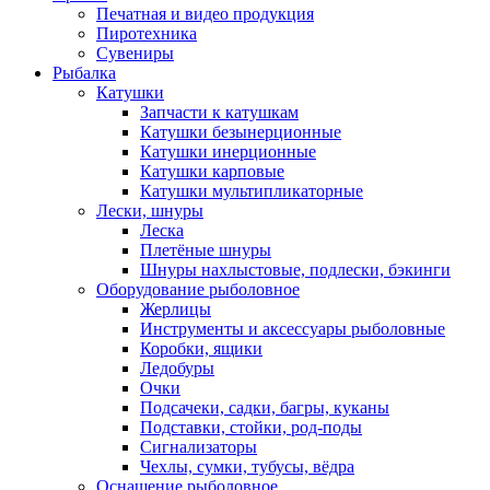
Печатная и видео продукция
Пиротехника
Сувениры
Рыбалка
Катушки
Запчасти к катушкам
Катушки безынерционные
Катушки инерционные
Катушки карповые
Катушки мультипликаторные
Лески, шнуры
Леска
Плетёные шнуры
Шнуры нахлыстовые, подлески, бэкинги
Оборудование рыболовное
Жерлицы
Инструменты и аксессуары рыболовные
Коробки, ящики
Ледобуры
Очки
Подсачеки, садки, багры, куканы
Подставки, стойки, род-поды
Сигнализаторы
Чехлы, сумки, тубусы, вёдра
Оснащение рыболовное