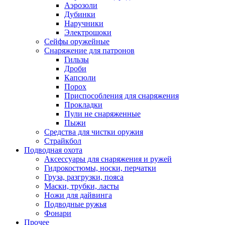
Аэрозоли
Дубинки
Наручники
Электрошоки
Сейфы оружейные
Снаряжение для патронов
Гильзы
Дроби
Капсюли
Порох
Приспособления для снаряжения
Прокладки
Пули не снаряженные
Пыжи
Средства для чистки оружия
Страйкбол
Подводная охота
Аксессуары для снаряжения и ружей
Гидрокостюмы, носки, перчатки
Груза, разгрузки, пояса
Маски, трубки, ласты
Ножи для дайвинга
Подводные ружья
Фонари
Прочее