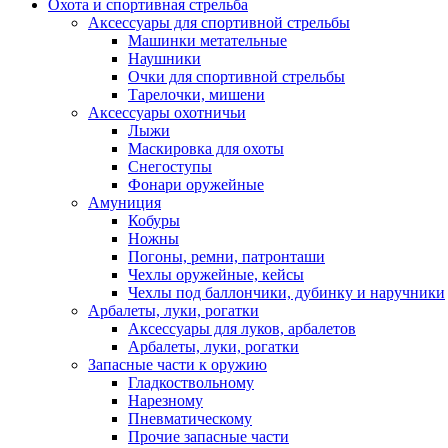
Охота и спортивная стрельба
Аксессуары для спортивной стрельбы
Машинки метательные
Наушники
Очки для спортивной стрельбы
Тарелочки, мишени
Аксессуары охотничьи
Лыжи
Маскировка для охоты
Снегоступы
Фонари оружейные
Амуниция
Кобуры
Ножны
Погоны, ремни, патронташи
Чехлы оружейные, кейсы
Чехлы под баллончики, дубинку и наручники
Арбалеты, луки, рогатки
Аксессуары для луков, арбалетов
Арбалеты, луки, рогатки
Запасные части к оружию
Гладкоствольному
Нарезному
Пневматическому
Прочие запасные части