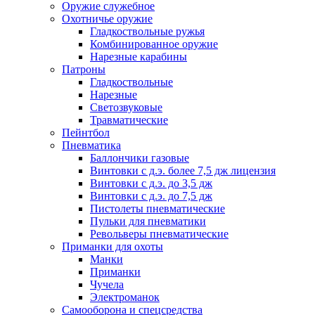
Оружие служебное
Охотничье оружие
Гладкоствольные ружья
Комбинированное оружие
Нарезные карабины
Патроны
Гладкоствольные
Нарезные
Светозвуковые
Травматические
Пейнтбол
Пневматика
Баллончики газовые
Винтовки с д.э. более 7,5 дж лицензия
Винтовки с д.э. до 3,5 дж
Винтовки с д.э. до 7,5 дж
Пистолеты пневматические
Пульки для пневматики
Револьверы пневматические
Приманки для охоты
Манки
Приманки
Чучела
Электроманок
Самооборона и спецсредства