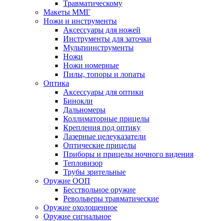
Травматическому
Макеты ММГ
Ножи и инструменты
Аксессуары для ножей
Инструменты для заточки
Мультиинструменты
Ножи
Ножи номерные
Пилы, топоры и лопаты
Оптика
Аксессуары для оптики
Бинокли
Дальномеры
Коллиматорные прицелы
Крепления под оптику
Лазерные целеуказатели
Оптические прицелы
Приборы и прицелы ночного видения
Тепловизор
Трубы зрительные
Оружие ООП
Бесствольное оружие
Револьверы травматические
Оружие охолощенное
Оружие сигнальное