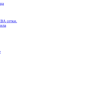
ьца
ВА сетки.
вила
е