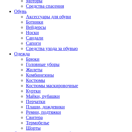
Моторы
Средства спасения
Обувь
Аксессуары для обуви
Ботинки
Вейдерсы
Носки
Сандали
Сапоги
Средства ухода за обувью
Одежда
Брюки
Головные уборы
Жилеты
Комбинезоны
Костюмы
Костюмы маскировочные
Куртки
Майки, рубашки
Перчатки
Плащи, дождевики
Ремни, подтяжки
Свитера
Термобелье
Шорты