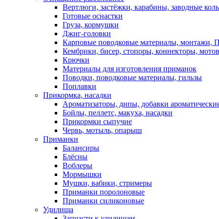
Вертлюги, застёжки, карабины, заводные кол
Готовые оснастки
Груза, кормушки
Джиг-головки
Карповые поводковые материалы, монтажи, П
Кембрики, бисер, стопоры, коннекторы, мото
Крючки
Материалы для изготовления приманок
Поводки, поводковые материалы, гильзы
Поплавки
Прикормка, насадки
Ароматизаторы, дипы, добавки ароматически
Бойлы, пеллетс, макуха, насадки
Прикормки сыпучие
Червь, мотыль, опарыш
Приманки
Балансиры
Блёсны
Воблеры
Мормышки
Мушки, вабики, стримеры
Приманки поролоновые
Приманки силиконовые
Удилища
Запчасти к удилищам