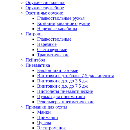
Оружие сигнальное
Оружие служебное
Охотничье оружие
Гладкоствольные ружья
Комбинированное оружие
Нарезные карабины
Патроны
Гладкоствольные
Нарезные
Светозвуковые
Травматические
Пейнтбол
Пневматика
Баллончики газовые
Винтовки с д.э. более 7,5 дж лицензия
Винтовки с д.э. до 3,5 дж
Винтовки с д.э. до 7,5 дж
Пистолеты пневматические
Пульки для пневматики
Револьверы пневматические
Приманки для охоты
Манки
Приманки
Чучела
Электроманок