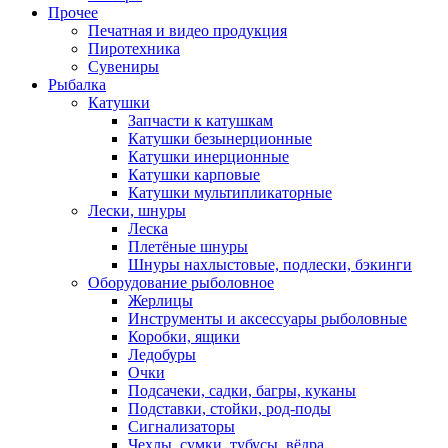
Прочее
Печатная и видео продукция
Пиротехника
Сувениры
Рыбалка
Катушки
Запчасти к катушкам
Катушки безынерционные
Катушки инерционные
Катушки карповые
Катушки мультипликаторные
Лески, шнуры
Леска
Плетёные шнуры
Шнуры нахлыстовые, подлески, бэкинги
Оборудование рыболовное
Жерлицы
Инструменты и аксессуары рыболовные
Коробки, ящики
Ледобуры
Очки
Подсачеки, садки, багры, куканы
Подставки, стойки, род-поды
Сигнализаторы
Чехлы, сумки, тубусы, вёдра