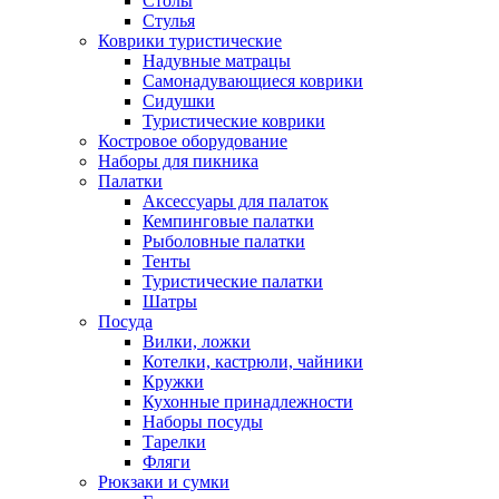
Столы
Стулья
Коврики туристические
Надувные матрацы
Самонадувающиеся коврики
Сидушки
Туристические коврики
Костровое оборудование
Наборы для пикника
Палатки
Аксессуары для палаток
Кемпинговые палатки
Рыболовные палатки
Тенты
Туристические палатки
Шатры
Посуда
Вилки, ложки
Котелки, кастрюли, чайники
Кружки
Кухонные принадлежности
Наборы посуды
Тарелки
Фляги
Рюкзаки и сумки