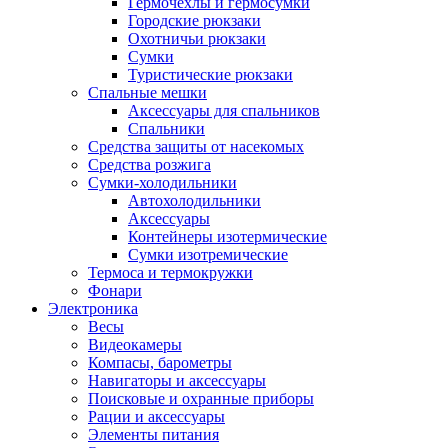
Гермочехлы и гермосумки
Городские рюкзаки
Охотничьи рюкзаки
Сумки
Туристические рюкзаки
Спальные мешки
Аксессуары для спальников
Спальники
Средства защиты от насекомых
Средства розжига
Сумки-холодильники
Автохолодильники
Аксессуары
Контейнеры изотермические
Сумки изотремические
Термоса и термокружки
Фонари
Электроника
Весы
Видеокамеры
Компасы, барометры
Навигаторы и аксессуары
Поисковые и охранные приборы
Рации и аксессуары
Элементы питания