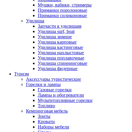
Мушки, вабики, стримеры
Приманки поролоновые
Приманки силиконовые
Удилища
Запчасти к удилищам
Удилища surf, boat
Удилища зимние
Удилища карповые
Удилища кастинговые
Удилища нахлыстовые
Удилища поплавочные
Удилища спиннинговые
Удилища фидерные
Туризм
Аксессуары туристические
Горелки и лампы
Газовые горелки
Лампы и обогреватели
Мультитопливные горелки
Топливо
Кемпинговая мебель
Зонты
Кровати
Наборы мебели