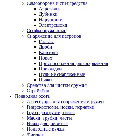
Самооборона и спецсредства
Аэрозоли
Дубинки
Наручники
Электрошоки
Сейфы оружейные
Снаряжение для патронов
Гильзы
Дроби
Капсюли
Порох
Приспособления для снаряжения
Прокладки
Пули не снаряженные
Пыжи
Средства для чистки оружия
Страйкбол
Подводная охота
Аксессуары для снаряжения и ружей
Гидрокостюмы, носки, перчатки
Груза, разгрузки, пояса
Маски, трубки, ласты
Ножи для дайвинга
Подводные ружья
Фонари