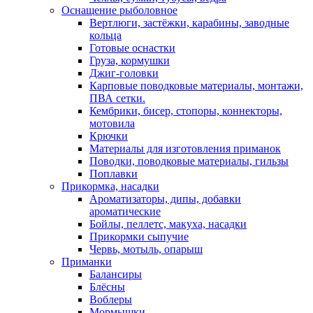
Оснащение рыболовное
Вертлюги, застёжки, карабины, заводные
кольца
Готовые оснастки
Груза, кормушки
Джиг-головки
Карповые поводковые материалы, монтажи,
ПВА сетки.
Кембрики, бисер, стопоры, коннекторы,
мотовила
Крючки
Материалы для изготовления приманок
Поводки, поводковые материалы, гильзы
Поплавки
Прикормка, насадки
Ароматизаторы, дипы, добавки
ароматические
Бойлы, пеллетс, макуха, насадки
Прикормки сыпучие
Червь, мотыль, опарыш
Приманки
Балансиры
Блёсны
Воблеры
Мормышки