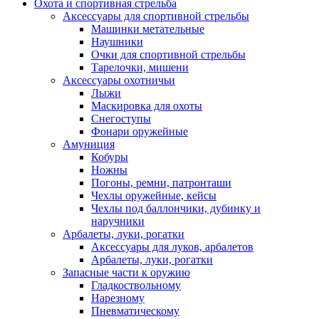
Охота и спортивная стрельба
Аксессуары для спортивной стрельбы
Машинки метательные
Наушники
Очки для спортивной стрельбы
Тарелочки, мишени
Аксессуары охотничьи
Лыжи
Маскировка для охоты
Снегоступы
Фонари оружейные
Амуниция
Кобуры
Ножны
Погоны, ремни, патронташи
Чехлы оружейные, кейсы
Чехлы под баллончики, дубинку и
наручники
Арбалеты, луки, рогатки
Аксессуары для луков, арбалетов
Арбалеты, луки, рогатки
Запасные части к оружию
Гладкоствольному
Нарезному
Пневматическому