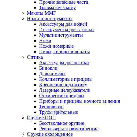
Прочие запасные части
Травматическому
Макеты ММГ
Ножи и инструменты
Аксессуары для ножей
Инструменты для заточки
Мультиинструменты
Ножи
Ножи номерные
Пилы, топоры и лопаты
Оптика
Аксессуары для оптики
Бинокли
Дальномеры
Коллиматорные прицелы
Крепления под оптику
Лазерные целеуказатели
Оптические прицелы
Приборы и прицелы ночного видения
Тепловизор
Трубы зрительные
Оружие ООП
Бесствольное оружие
Револьверы травматические
Оружие охолощенное