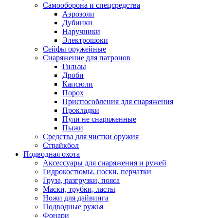
Самооборона и спецсредства
Аэрозоли
Дубинки
Наручники
Электрошоки
Сейфы оружейные
Снаряжение для патронов
Гильзы
Дроби
Капсюли
Порох
Приспособления для снаряжения
Прокладки
Пули не снаряженные
Пыжи
Средства для чистки оружия
Страйкбол
Подводная охота
Аксессуары для снаряжения и ружей
Гидрокостюмы, носки, перчатки
Груза, разгрузки, пояса
Маски, трубки, ласты
Ножи для дайвинга
Подводные ружья
Фонари