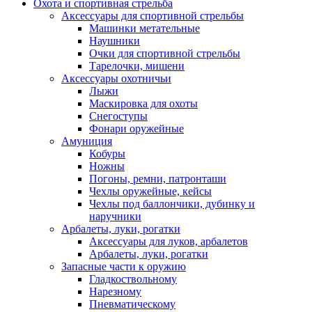
Охота и спортивная стрельба
Аксессуары для спортивной стрельбы
Машинки метательные
Наушники
Очки для спортивной стрельбы
Тарелочки, мишени
Аксессуары охотничьи
Лыжи
Маскировка для охоты
Снегоступы
Фонари оружейные
Амуниция
Кобуры
Ножны
Погоны, ремни, патронташи
Чехлы оружейные, кейсы
Чехлы под баллончики, дубинку и
наручники
Арбалеты, луки, рогатки
Аксессуары для луков, арбалетов
Арбалеты, луки, рогатки
Запасные части к оружию
Гладкоствольному
Нарезному
Пневматическому