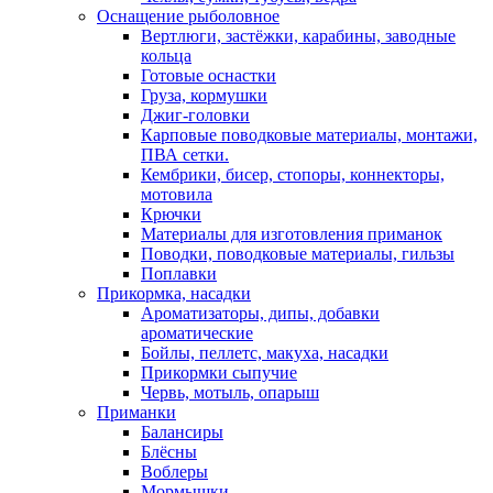
Оснащение рыболовное
Вертлюги, застёжки, карабины, заводные
кольца
Готовые оснастки
Груза, кормушки
Джиг-головки
Карповые поводковые материалы, монтажи,
ПВА сетки.
Кембрики, бисер, стопоры, коннекторы,
мотовила
Крючки
Материалы для изготовления приманок
Поводки, поводковые материалы, гильзы
Поплавки
Прикормка, насадки
Ароматизаторы, дипы, добавки
ароматические
Бойлы, пеллетс, макуха, насадки
Прикормки сыпучие
Червь, мотыль, опарыш
Приманки
Балансиры
Блёсны
Воблеры
Мормышки