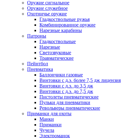
Оружие сигнальное
Оружие служебное
Охотничье оружие
Гладкоствольные ружья
Комбинированное оружие
Нарезные карабины
Патроны
Гладкоствольные
Нарезные
Светозвуковые
Травматические
Пейнтбол
Пневматика
Баллончики газовые
Винтовки с д.э. более 7,5 дж лицензия
Винтовки с д.э. до 3,5 дж
Винтовки с д.э. до 7,5 дж
Пистолеты пневматические
Пульки для пневматики
Револьверы пневматические
Приманки для охоты
Манки
Приманки
Чучела
Электроманок