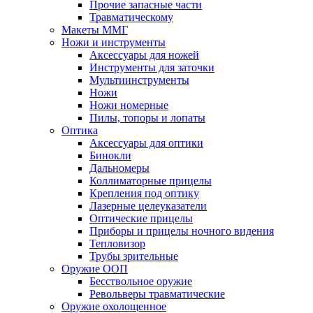
Прочие запасные части
Травматическому
Макеты ММГ
Ножи и инструменты
Аксессуары для ножей
Инструменты для заточки
Мультиинструменты
Ножи
Ножи номерные
Пилы, топоры и лопаты
Оптика
Аксессуары для оптики
Бинокли
Дальномеры
Коллиматорные прицелы
Крепления под оптику
Лазерные целеуказатели
Оптические прицелы
Приборы и прицелы ночного видения
Тепловизор
Трубы зрительные
Оружие ООП
Бесствольное оружие
Револьверы травматические
Оружие охолощенное