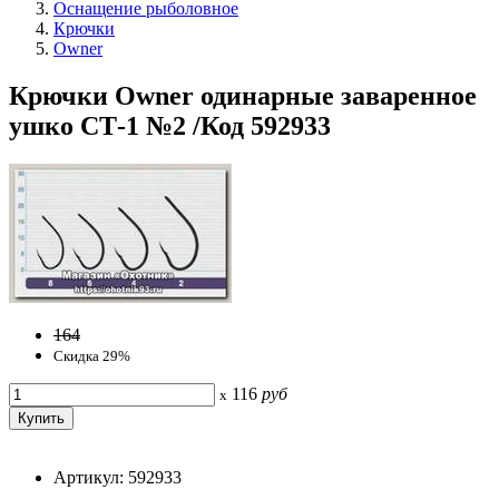
Оснащение рыболовное
Крючки
Owner
Крючки Owner одинарные заваренное
ушко СТ-1 №2 /Код 592933
164
Скидка 29%
116
руб
x
Артикул: 592933