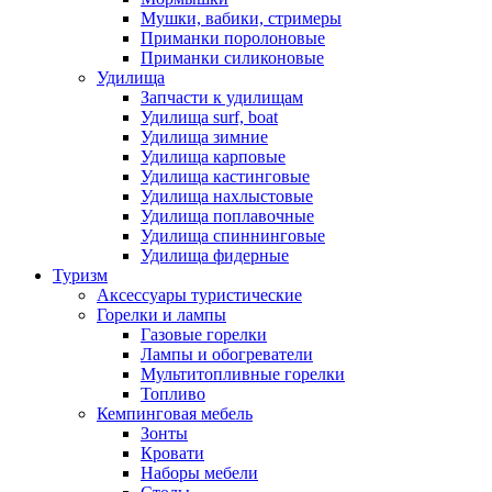
Мушки, вабики, стримеры
Приманки поролоновые
Приманки силиконовые
Удилища
Запчасти к удилищам
Удилища surf, boat
Удилища зимние
Удилища карповые
Удилища кастинговые
Удилища нахлыстовые
Удилища поплавочные
Удилища спиннинговые
Удилища фидерные
Туризм
Аксессуары туристические
Горелки и лампы
Газовые горелки
Лампы и обогреватели
Мультитопливные горелки
Топливо
Кемпинговая мебель
Зонты
Кровати
Наборы мебели