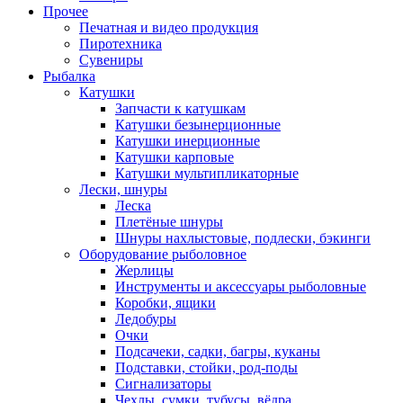
Прочее
Печатная и видео продукция
Пиротехника
Сувениры
Рыбалка
Катушки
Запчасти к катушкам
Катушки безынерционные
Катушки инерционные
Катушки карповые
Катушки мультипликаторные
Лески, шнуры
Леска
Плетёные шнуры
Шнуры нахлыстовые, подлески, бэкинги
Оборудование рыболовное
Жерлицы
Инструменты и аксессуары рыболовные
Коробки, ящики
Ледобуры
Очки
Подсачеки, садки, багры, куканы
Подставки, стойки, род-поды
Сигнализаторы
Чехлы, сумки, тубусы, вёдра