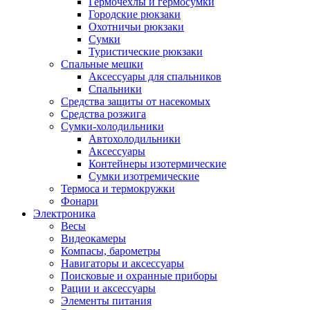
Гермочехлы и гермосумки
Городские рюкзаки
Охотничьи рюкзаки
Сумки
Туристические рюкзаки
Спальные мешки
Аксессуары для спальников
Спальники
Средства защиты от насекомых
Средства розжига
Сумки-холодильники
Автохолодильники
Аксессуары
Контейнеры изотермические
Сумки изотремические
Термоса и термокружки
Фонари
Электроника
Весы
Видеокамеры
Компасы, барометры
Навигаторы и аксессуары
Поисковые и охранные приборы
Рации и аксессуары
Элементы питания