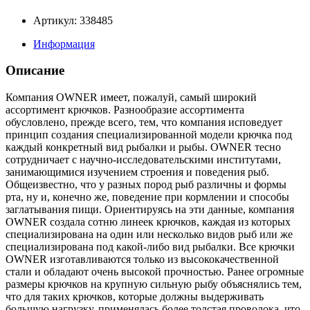
Артикул: 338485
Информация
Описание
Компания OWNER имеет, пожалуй, самый широкий
ассортимент крючков. Разнообразие ассортимента
обусловлено, прежде всего, тем, что компания исповедует
принцип создания специализированной модели крючка под
каждый конкретный вид рыбалки и рыбы. OWNER тесно
сотрудничает с научно-исследовательскими институтами,
занимающимися изучением строения и поведения рыб.
Общеизвестно, что у разных пород рыб различны и формы
рта, ну и, конечно же, поведение при кормлении и способы
заглатывания пищи. Ориентируясь на эти данные, компания
OWNER создала сотню линеек крючков, каждая из которых
специализирована на один или несколько видов рыб или же
специализирована под какой-либо вид рыбалки. Все крючки
OWNER изготавливаются только из высококачественной
стали и обладают очень высокой прочностью. Ранее огромные
размеры крючков на крупную сильную рыбу объяснялись тем,
что для таких крючков, которые должны выдерживать
большую нагрузку, применялась более толстая проволока, что,