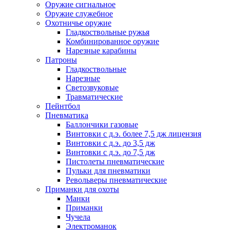
Оружие сигнальное
Оружие служебное
Охотничье оружие
Гладкоствольные ружья
Комбинированное оружие
Нарезные карабины
Патроны
Гладкоствольные
Нарезные
Светозвуковые
Травматические
Пейнтбол
Пневматика
Баллончики газовые
Винтовки с д.э. более 7,5 дж лицензия
Винтовки с д.э. до 3,5 дж
Винтовки с д.э. до 7,5 дж
Пистолеты пневматические
Пульки для пневматики
Револьверы пневматические
Приманки для охоты
Манки
Приманки
Чучела
Электроманок