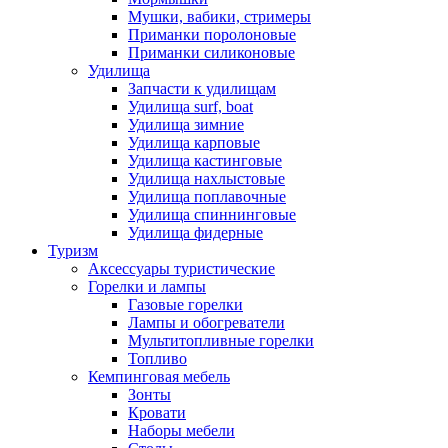
Мушки, вабики, стримеры
Приманки поролоновые
Приманки силиконовые
Удилища
Запчасти к удилищам
Удилища surf, boat
Удилища зимние
Удилища карповые
Удилища кастинговые
Удилища нахлыстовые
Удилища поплавочные
Удилища спиннинговые
Удилища фидерные
Туризм
Аксессуары туристические
Горелки и лампы
Газовые горелки
Лампы и обогреватели
Мультитопливные горелки
Топливо
Кемпинговая мебель
Зонты
Кровати
Наборы мебели