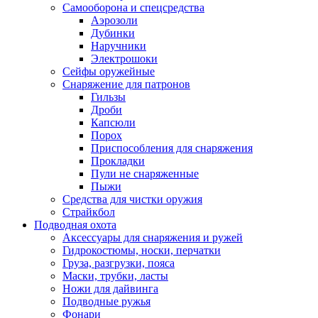
Самооборона и спецсредства
Аэрозоли
Дубинки
Наручники
Электрошоки
Сейфы оружейные
Снаряжение для патронов
Гильзы
Дроби
Капсюли
Порох
Приспособления для снаряжения
Прокладки
Пули не снаряженные
Пыжи
Средства для чистки оружия
Страйкбол
Подводная охота
Аксессуары для снаряжения и ружей
Гидрокостюмы, носки, перчатки
Груза, разгрузки, пояса
Маски, трубки, ласты
Ножи для дайвинга
Подводные ружья
Фонари