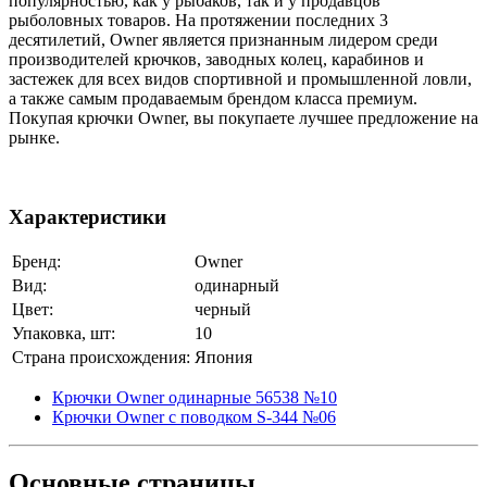
популярностью, как у рыбаков, так и у продавцов
рыболовных товаров. На протяжении последних 3
десятилетий, Owner является признанным лидером среди
производителей крючков, заводных колец, карабинов и
застежек для всех видов спортивной и промышленной ловли,
а также самым продаваемым брендом класса премиум.
Покупая крючки Owner, вы покупаете лучшее предложение на
рынке.
Характеристики
Бренд:
Owner
Вид:
одинарный
Цвет:
черный
Упаковка, шт:
10
Страна происхождения:
Япония
Крючки Owner одинарные 56538 №10
Крючки Owner с поводком S-344 №06
Основные
страницы