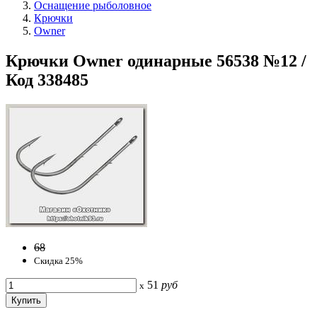
Оснащение рыболовное
Крючки
Owner
Крючки Owner одинарные 56538 №12 /
Код 338485
68
Скидка 25%
51
руб
x