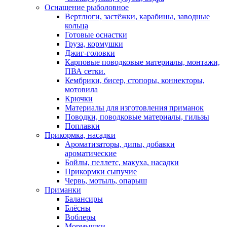
Оснащение рыболовное
Вертлюги, застёжки, карабины, заводные
кольца
Готовые оснастки
Груза, кормушки
Джиг-головки
Карповые поводковые материалы, монтажи,
ПВА сетки.
Кембрики, бисер, стопоры, коннекторы,
мотовила
Крючки
Материалы для изготовления приманок
Поводки, поводковые материалы, гильзы
Поплавки
Прикормка, насадки
Ароматизаторы, дипы, добавки
ароматические
Бойлы, пеллетс, макуха, насадки
Прикормки сыпучие
Червь, мотыль, опарыш
Приманки
Балансиры
Блёсны
Воблеры
Мормышки