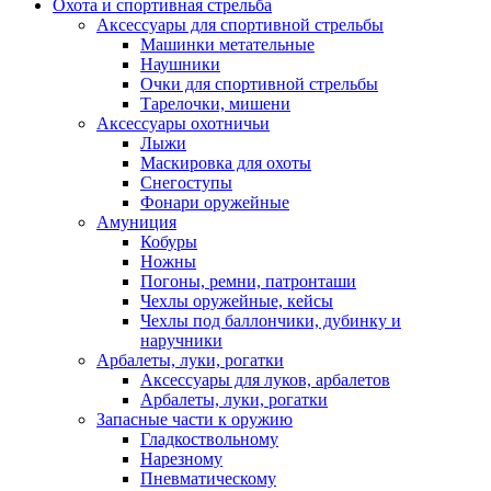
Охота и спортивная стрельба
Аксессуары для спортивной стрельбы
Машинки метательные
Наушники
Очки для спортивной стрельбы
Тарелочки, мишени
Аксессуары охотничьи
Лыжи
Маскировка для охоты
Снегоступы
Фонари оружейные
Амуниция
Кобуры
Ножны
Погоны, ремни, патронташи
Чехлы оружейные, кейсы
Чехлы под баллончики, дубинку и
наручники
Арбалеты, луки, рогатки
Аксессуары для луков, арбалетов
Арбалеты, луки, рогатки
Запасные части к оружию
Гладкоствольному
Нарезному
Пневматическому