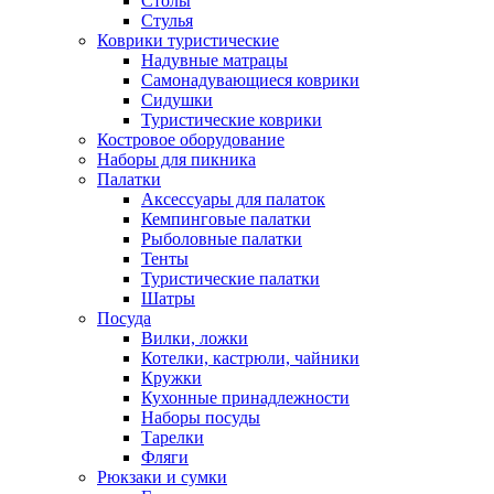
Столы
Стулья
Коврики туристические
Надувные матрацы
Самонадувающиеся коврики
Сидушки
Туристические коврики
Костровое оборудование
Наборы для пикника
Палатки
Аксессуары для палаток
Кемпинговые палатки
Рыболовные палатки
Тенты
Туристические палатки
Шатры
Посуда
Вилки, ложки
Котелки, кастрюли, чайники
Кружки
Кухонные принадлежности
Наборы посуды
Тарелки
Фляги
Рюкзаки и сумки