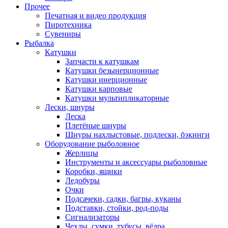
Прочее
Печатная и видео продукция
Пиротехника
Сувениры
Рыбалка
Катушки
Запчасти к катушкам
Катушки безынерционные
Катушки инерционные
Катушки карповые
Катушки мультипликаторные
Лески, шнуры
Леска
Плетёные шнуры
Шнуры нахлыстовые, подлески, бэкинги
Оборудование рыболовное
Жерлицы
Инструменты и аксессуары рыболовные
Коробки, ящики
Ледобуры
Очки
Подсачеки, садки, багры, куканы
Подставки, стойки, род-поды
Сигнализаторы
Чехлы, сумки, тубусы, вёдра