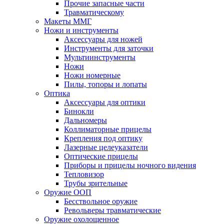
Прочие запасные части
Травматическому
Макеты ММГ
Ножи и инструменты
Аксессуары для ножей
Инструменты для заточки
Мультиинструменты
Ножи
Ножи номерные
Пилы, топоры и лопаты
Оптика
Аксессуары для оптики
Бинокли
Дальномеры
Коллиматорные прицелы
Крепления под оптику
Лазерные целеуказатели
Оптические прицелы
Приборы и прицелы ночного видения
Тепловизор
Трубы зрительные
Оружие ООП
Бесствольное оружие
Револьверы травматические
Оружие охолощенное