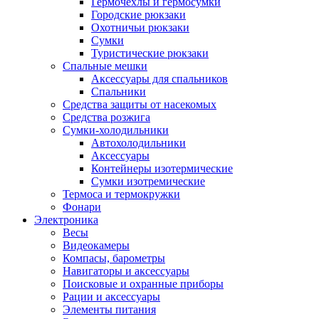
Гермочехлы и гермосумки
Городские рюкзаки
Охотничьи рюкзаки
Сумки
Туристические рюкзаки
Спальные мешки
Аксессуары для спальников
Спальники
Средства защиты от насекомых
Средства розжига
Сумки-холодильники
Автохолодильники
Аксессуары
Контейнеры изотермические
Сумки изотремические
Термоса и термокружки
Фонари
Электроника
Весы
Видеокамеры
Компасы, барометры
Навигаторы и аксессуары
Поисковые и охранные приборы
Рации и аксессуары
Элементы питания