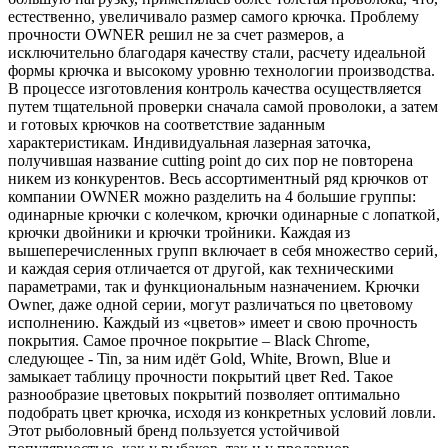
естественно, увеличивало размер самого крючка. Проблему
прочности OWNER решил не за счет размеров, а
исключительно благодаря качеству стали, расчету идеальной
формы крючка и высокому уровню технологии производства.
В процессе изготовления контроль качества осуществляется
путем тщательной проверки сначала самой проволоки, а затем
и готовых крючков на соответствие заданным
характеристикам. Индивидуальная лазерная заточка,
получившая название cutting point до сих пор не повторена
никем из конкурентов. Весь ассортиментный ряд крючков от
компании OWNER можно разделить на 4 большие группы:
одинарные крючки с колечком, крючки одинарные с лопаткой,
крючки двойники и крючки тройники. Каждая из
вышеперечисленных групп включает в себя множество серий,
и каждая серия отличается от другой, как техническими
параметрами, так и функциональным назначением. Крючки
Owner, даже одной серии, могут различаться по цветовому
исполнению. Каждый из «цветов» имеет и свою прочность
покрытия. Самое прочное покрытие – Black Chrome,
следующее - Tin, за ним идёт Gold, White, Brown, Blue и
замыкает таблицу прочности покрытий цвет Red. Такое
разнообразие цветовых покрытий позволяет оптимально
подобрать цвет крючка, исходя из конкретных условий ловли.
Этот рыболовный бренд пользуется устойчивой