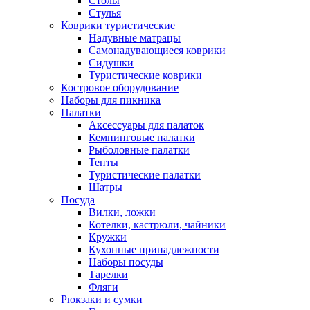
Столы
Стулья
Коврики туристические
Надувные матрацы
Самонадувающиеся коврики
Сидушки
Туристические коврики
Костровое оборудование
Наборы для пикника
Палатки
Аксессуары для палаток
Кемпинговые палатки
Рыболовные палатки
Тенты
Туристические палатки
Шатры
Посуда
Вилки, ложки
Котелки, кастрюли, чайники
Кружки
Кухонные принадлежности
Наборы посуды
Тарелки
Фляги
Рюкзаки и сумки