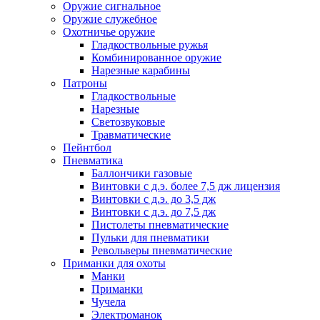
Оружие сигнальное
Оружие служебное
Охотничье оружие
Гладкоствольные ружья
Комбинированное оружие
Нарезные карабины
Патроны
Гладкоствольные
Нарезные
Светозвуковые
Травматические
Пейнтбол
Пневматика
Баллончики газовые
Винтовки с д.э. более 7,5 дж лицензия
Винтовки с д.э. до 3,5 дж
Винтовки с д.э. до 7,5 дж
Пистолеты пневматические
Пульки для пневматики
Револьверы пневматические
Приманки для охоты
Манки
Приманки
Чучела
Электроманок