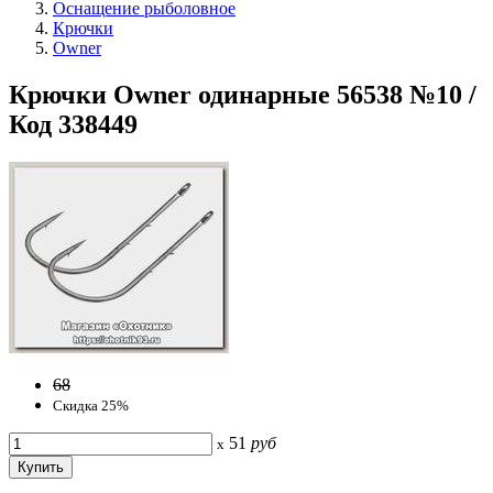
Оснащение рыболовное
Крючки
Owner
Крючки Owner одинарные 56538 №10 /
Код 338449
68
Скидка 25%
51
руб
x