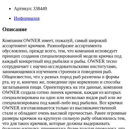
Артикул: 338449
Информация
Описание
Компания OWNER имеет, пожалуй, самый широкий
ассортимент крючков. Разнообразие ассортимента
обусловлено, прежде всего, тем, что компания исповедует
принцип создания специализированной модели крючка под
каждый конкретный вид рыбалки и рыбы. OWNER тесно
сотрудничает с научно-исследовательскими институтами,
занимающимися изучением строения и поведения рыб.
Общеизвестно, что у разных пород рыб различны и формы
рта, ну и, конечно же, поведение при кормлении и способы
заглатывания пищи. Ориентируясь на эти данные, компания
OWNER создала сотню линеек крючков, каждая из которых
специализирована на один или несколько видов рыб или же
специализирована под какой-либо вид рыбалки. Все крючки
OWNER изготавливаются только из высококачественной
стали и обладают очень высокой прочностью. Ранее огромные
размеры крючков на крупную сильную рыбу объяснялись тем,
что для таких крючков, которые должны выдерживать
большую нагрузку, применялась более толстая проволока, что,