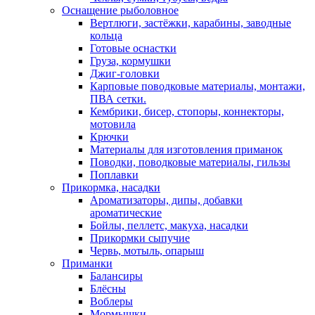
Оснащение рыболовное
Вертлюги, застёжки, карабины, заводные
кольца
Готовые оснастки
Груза, кормушки
Джиг-головки
Карповые поводковые материалы, монтажи,
ПВА сетки.
Кембрики, бисер, стопоры, коннекторы,
мотовила
Крючки
Материалы для изготовления приманок
Поводки, поводковые материалы, гильзы
Поплавки
Прикормка, насадки
Ароматизаторы, дипы, добавки
ароматические
Бойлы, пеллетс, макуха, насадки
Прикормки сыпучие
Червь, мотыль, опарыш
Приманки
Балансиры
Блёсны
Воблеры
Мормышки