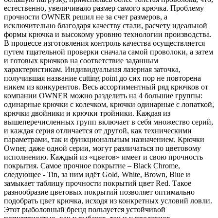
естественно, увеличивало размер самого крючка. Проблему
прочности OWNER решил не за счет размеров, а
исключительно благодаря качеству стали, расчету идеальной
формы крючка и высокому уровню технологии производства.
В процессе изготовления контроль качества осуществляется
путем тщательной проверки сначала самой проволоки, а затем
и готовых крючков на соответствие заданным
характеристикам. Индивидуальная лазерная заточка,
получившая название cutting point до сих пор не повторена
никем из конкурентов. Весь ассортиментный ряд крючков от
компании OWNER можно разделить на 4 большие группы:
одинарные крючки с колечком, крючки одинарные с лопаткой,
крючки двойники и крючки тройники. Каждая из
вышеперечисленных групп включает в себя множество серий,
и каждая серия отличается от другой, как техническими
параметрами, так и функциональным назначением. Крючки
Owner, даже одной серии, могут различаться по цветовому
исполнению. Каждый из «цветов» имеет и свою прочность
покрытия. Самое прочное покрытие – Black Chrome,
следующее - Tin, за ним идёт Gold, White, Brown, Blue и
замыкает таблицу прочности покрытий цвет Red. Такое
разнообразие цветовых покрытий позволяет оптимально
подобрать цвет крючка, исходя из конкретных условий ловли.
Этот рыболовный бренд пользуется устойчивой