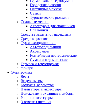
Гермочехлы и гермосумки
Городские рюкзаки
Охотничьи рюкзаки
Сумки
Туристические рюкзаки
Спальные мешки
Аксессуары для спальников
Спальники
Средства защиты от насекомых
Средства розжига
Сумки-холодильники
Автохолодильники
Аксессуары
Контейнеры изотермические
Сумки изотремические
Термоса и термокружки
Фонари
Электроника
Весы
Видеокамеры
Компасы, барометры
Навигаторы и аксессуары
Поисковые и охранные приборы
Рации и аксессуары
Элементы питания