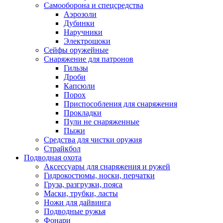
Самооборона и спецсредства
Аэрозоли
Дубинки
Наручники
Электрошоки
Сейфы оружейные
Снаряжение для патронов
Гильзы
Дроби
Капсюли
Порох
Приспособления для снаряжения
Прокладки
Пули не снаряженные
Пыжи
Средства для чистки оружия
Страйкбол
Подводная охота
Аксессуары для снаряжения и ружей
Гидрокостюмы, носки, перчатки
Груза, разгрузки, пояса
Маски, трубки, ласты
Ножи для дайвинга
Подводные ружья
Фонари