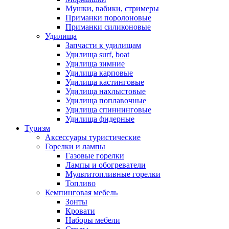
Мушки, вабики, стримеры
Приманки поролоновые
Приманки силиконовые
Удилища
Запчасти к удилищам
Удилища surf, boat
Удилища зимние
Удилища карповые
Удилища кастинговые
Удилища нахлыстовые
Удилища поплавочные
Удилища спиннинговые
Удилища фидерные
Туризм
Аксессуары туристические
Горелки и лампы
Газовые горелки
Лампы и обогреватели
Мультитопливные горелки
Топливо
Кемпинговая мебель
Зонты
Кровати
Наборы мебели