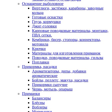
Оснащение рыболовное
Вертлюги, застёжки, карабины, заводные
кольца
Готовые оснастки
Груза, кормушки
Джиг-головки
Карповые поводковые материалы, монтажи,
ПВА сетки.
Кембрики, бисер, стопоры, коннекторы,
мотовила
Крючки
Материалы для изготовления приманок
Поводки, поводковые материалы, гильзы
Поплавки
Прикормка, насадки
Ароматизаторы, дипы, добавки
ароматические
Бойлы, пеллетс, макуха, насадки
Прикормки сыпучие
Червь, мотыль, опарыш
Приманки
Балансиры
Блёсны
Воблеры
Мормышки