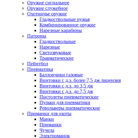
Оружие сигнальное
Оружие служебное
Охотничье оружие
Гладкоствольные ружья
Комбинированное оружие
Нарезные карабины
Патроны
Гладкоствольные
Нарезные
Светозвуковые
Травматические
Пейнтбол
Пневматика
Баллончики газовые
Винтовки с д.э. более 7,5 дж лицензия
Винтовки с д.э. до 3,5 дж
Винтовки с д.э. до 7,5 дж
Пистолеты пневматические
Пульки для пневматики
Револьверы пневматические
Приманки для охоты
Манки
Приманки
Чучела
Электроманок