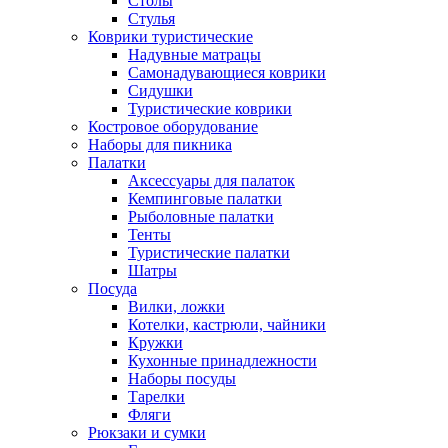
Столы
Стулья
Коврики туристические
Надувные матрацы
Самонадувающиеся коврики
Сидушки
Туристические коврики
Костровое оборудование
Наборы для пикника
Палатки
Аксессуары для палаток
Кемпинговые палатки
Рыболовные палатки
Тенты
Туристические палатки
Шатры
Посуда
Вилки, ложки
Котелки, кастрюли, чайники
Кружки
Кухонные принадлежности
Наборы посуды
Тарелки
Фляги
Рюкзаки и сумки