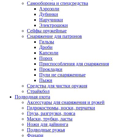
Самооборона и спецсредства
Аэрозоли
Дубинки
Наручники
Электрошоки
Сейфы оружейные
Снаряжение для патронов
Гильзы
Дроби
Капсюли
Порох
Приспособления для снаряжения
Прокладки
Пули не снаряженные
Пыжи
Средства для чистки оружия
Страйкбол
Подводная охота
Аксессуары для снаряжения и ружей
Гидрокостюмы, носки, перчатки
Груза, разгрузки, пояса
Маски, трубки, ласты
Ножи для дайвинга
Подводные ружья
Фонари