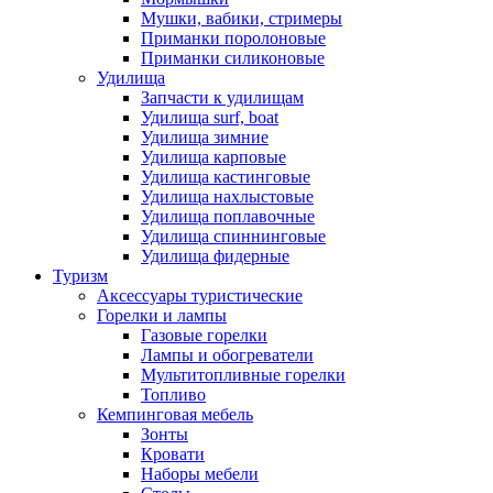
Мушки, вабики, стримеры
Приманки поролоновые
Приманки силиконовые
Удилища
Запчасти к удилищам
Удилища surf, boat
Удилища зимние
Удилища карповые
Удилища кастинговые
Удилища нахлыстовые
Удилища поплавочные
Удилища спиннинговые
Удилища фидерные
Туризм
Аксессуары туристические
Горелки и лампы
Газовые горелки
Лампы и обогреватели
Мультитопливные горелки
Топливо
Кемпинговая мебель
Зонты
Кровати
Наборы мебели