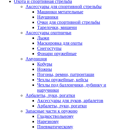
Охота и спортивная стрельба
Аксессуары для спортивной стрельбы
Машинки метательные
Наушники
Очки для спортивной стрельбы
Тарелочки, мишени
Аксессуары охотничьи
Лыжи
Маскировка для охоты
Снегоступы
Фонари оружейные
Амуниция
Кобуры
Ножны
Погоны, ремни, патронташи
Чехлы оружейные, кейсы
Чехлы под баллончики, дубинку и
наручники
Арбалеты, луки, рогатки
Аксессуары для луков, арбалетов
Арбалеты, луки, рогатки
Запасные части к оружию
Гладкоствольному
Нарезному
Пневматическому