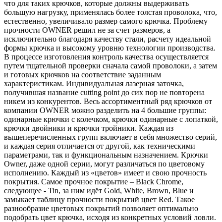
что для таких крючков, которые должны выдерживать
большую нагрузку, применялась более толстая проволока, что,
естественно, увеличивало размер самого крючка. Проблему
прочности OWNER решил не за счет размеров, а
исключительно благодаря качеству стали, расчету идеальной
формы крючка и высокому уровню технологии производства.
В процессе изготовления контроль качества осуществляется
путем тщательной проверки сначала самой проволоки, а затем
и готовых крючков на соответствие заданным
характеристикам. Индивидуальная лазерная заточка,
получившая название cutting point до сих пор не повторена
никем из конкурентов. Весь ассортиментный ряд крючков от
компании OWNER можно разделить на 4 большие группы:
одинарные крючки с колечком, крючки одинарные с лопаткой,
крючки двойники и крючки тройники. Каждая из
вышеперечисленных групп включает в себя множество серий,
и каждая серия отличается от другой, как техническими
параметрами, так и функциональным назначением. Крючки
Owner, даже одной серии, могут различаться по цветовому
исполнению. Каждый из «цветов» имеет и свою прочность
покрытия. Самое прочное покрытие – Black Chrome,
следующее - Tin, за ним идёт Gold, White, Brown, Blue и
замыкает таблицу прочности покрытий цвет Red. Такое
разнообразие цветовых покрытий позволяет оптимально
подобрать цвет крючка, исходя из конкретных условий ловли.