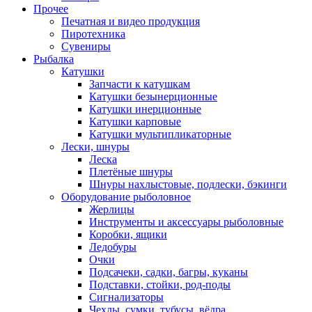
Прочее
Печатная и видео продукция
Пиротехника
Сувениры
Рыбалка
Катушки
Запчасти к катушкам
Катушки безынерционные
Катушки инерционные
Катушки карповые
Катушки мультипликаторные
Лески, шнуры
Леска
Плетёные шнуры
Шнуры нахлыстовые, подлески, бэкинги
Оборудование рыболовное
Жерлицы
Инструменты и аксессуары рыболовные
Коробки, ящики
Ледобуры
Очки
Подсачеки, садки, багры, куканы
Подставки, стойки, род-поды
Сигнализаторы
Чехлы, сумки, тубусы, вёдра