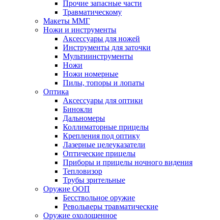
Прочие запасные части
Травматическому
Макеты ММГ
Ножи и инструменты
Аксессуары для ножей
Инструменты для заточки
Мультиинструменты
Ножи
Ножи номерные
Пилы, топоры и лопаты
Оптика
Аксессуары для оптики
Бинокли
Дальномеры
Коллиматорные прицелы
Крепления под оптику
Лазерные целеуказатели
Оптические прицелы
Приборы и прицелы ночного видения
Тепловизор
Трубы зрительные
Оружие ООП
Бесствольное оружие
Револьверы травматические
Оружие охолощенное