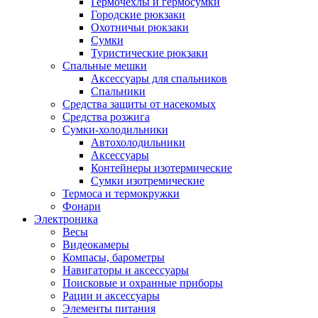
Гермочехлы и гермосумки
Городские рюкзаки
Охотничьи рюкзаки
Сумки
Туристические рюкзаки
Спальные мешки
Аксессуары для спальников
Спальники
Средства защиты от насекомых
Средства розжига
Сумки-холодильники
Автохолодильники
Аксессуары
Контейнеры изотермические
Сумки изотремические
Термоса и термокружки
Фонари
Электроника
Весы
Видеокамеры
Компасы, барометры
Навигаторы и аксессуары
Поисковые и охранные приборы
Рации и аксессуары
Элементы питания