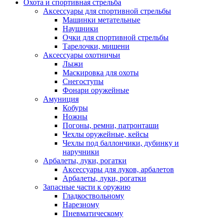
Охота и спортивная стрельба
Аксессуары для спортивной стрельбы
Машинки метательные
Наушники
Очки для спортивной стрельбы
Тарелочки, мишени
Аксессуары охотничьи
Лыжи
Маскировка для охоты
Снегоступы
Фонари оружейные
Амуниция
Кобуры
Ножны
Погоны, ремни, патронташи
Чехлы оружейные, кейсы
Чехлы под баллончики, дубинку и
наручники
Арбалеты, луки, рогатки
Аксессуары для луков, арбалетов
Арбалеты, луки, рогатки
Запасные части к оружию
Гладкоствольному
Нарезному
Пневматическому