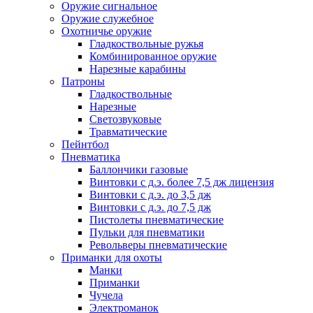
Оружие сигнальное
Оружие служебное
Охотничье оружие
Гладкоствольные ружья
Комбинированное оружие
Нарезные карабины
Патроны
Гладкоствольные
Нарезные
Светозвуковые
Травматические
Пейнтбол
Пневматика
Баллончики газовые
Винтовки с д.э. более 7,5 дж лицензия
Винтовки с д.э. до 3,5 дж
Винтовки с д.э. до 7,5 дж
Пистолеты пневматические
Пульки для пневматики
Револьверы пневматические
Приманки для охоты
Манки
Приманки
Чучела
Электроманок