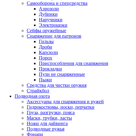
Самооборона и спецсредства
Аэрозоли
Дубинки
Наручники
Электрошоки
Сейфы оружейные
Снаряжение для патронов
Гильзы
Дроби
Капсюли
Порох
Приспособления для снаряжения
Прокладки
Пули не снаряженные
Пыжи
Средства для чистки оружия
Страйкбол
Подводная охота
Аксессуары для снаряжения и ружей
Гидрокостюмы, носки, перчатки
Груза, разгрузки, пояса
Маски, трубки, ласты
Ножи для дайвинга
Подводные ружья
Фонари