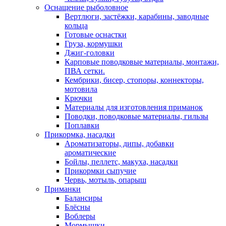
Оснащение рыболовное
Вертлюги, застёжки, карабины, заводные
кольца
Готовые оснастки
Груза, кормушки
Джиг-головки
Карповые поводковые материалы, монтажи,
ПВА сетки.
Кембрики, бисер, стопоры, коннекторы,
мотовила
Крючки
Материалы для изготовления приманок
Поводки, поводковые материалы, гильзы
Поплавки
Прикормка, насадки
Ароматизаторы, дипы, добавки
ароматические
Бойлы, пеллетс, макуха, насадки
Прикормки сыпучие
Червь, мотыль, опарыш
Приманки
Балансиры
Блёсны
Воблеры
Мормышки