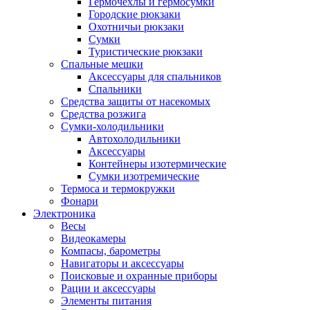
Гермочехлы и гермосумки
Городские рюкзаки
Охотничьи рюкзаки
Сумки
Туристические рюкзаки
Спальные мешки
Аксессуары для спальников
Спальники
Средства защиты от насекомых
Средства розжига
Сумки-холодильники
Автохолодильники
Аксессуары
Контейнеры изотермические
Сумки изотремические
Термоса и термокружки
Фонари
Электроника
Весы
Видеокамеры
Компасы, барометры
Навигаторы и аксессуары
Поисковые и охранные приборы
Рации и аксессуары
Элементы питания