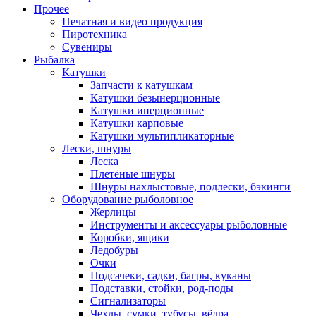
Прочее
Печатная и видео продукция
Пиротехника
Сувениры
Рыбалка
Катушки
Запчасти к катушкам
Катушки безынерционные
Катушки инерционные
Катушки карповые
Катушки мультипликаторные
Лески, шнуры
Леска
Плетёные шнуры
Шнуры нахлыстовые, подлески, бэкинги
Оборудование рыболовное
Жерлицы
Инструменты и аксессуары рыболовные
Коробки, ящики
Ледобуры
Очки
Подсачеки, садки, багры, куканы
Подставки, стойки, род-поды
Сигнализаторы
Чехлы, сумки, тубусы, вёдра