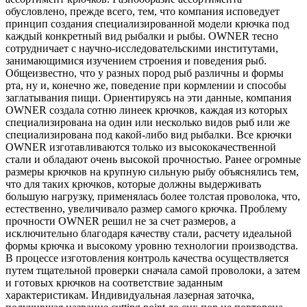
обусловлено, прежде всего, тем, что компания исповедует
принцип создания специализированной модели крючка под
каждый конкретный вид рыбалки и рыбы. OWNER тесно
сотрудничает с научно-исследовательскими институтами,
занимающимися изучением строения и поведения рыб.
Общеизвестно, что у разных пород рыб различны и формы
рта, ну и, конечно же, поведение при кормлении и способы
заглатывания пищи. Ориентируясь на эти данные, компания
OWNER создала сотню линеек крючков, каждая из которых
специализирована на один или несколько видов рыб или же
специализирована под какой-либо вид рыбалки. Все крючки
OWNER изготавливаются только из высококачественной
стали и обладают очень высокой прочностью. Ранее огромные
размеры крючков на крупную сильную рыбу объяснялись тем,
что для таких крючков, которые должны выдерживать
большую нагрузку, применялась более толстая проволока, что,
естественно, увеличивало размер самого крючка. Проблему
прочности OWNER решил не за счет размеров, а
исключительно благодаря качеству стали, расчету идеальной
формы крючка и высокому уровню технологии производства.
В процессе изготовления контроль качества осуществляется
путем тщательной проверки сначала самой проволоки, а затем
и готовых крючков на соответствие заданным
характеристикам. Индивидуальная лазерная заточка,