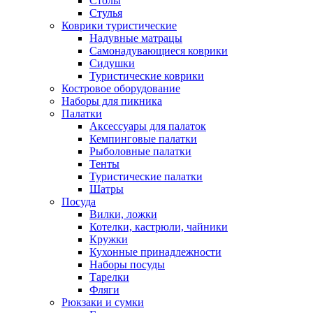
Столы
Стулья
Коврики туристические
Надувные матрацы
Самонадувающиеся коврики
Сидушки
Туристические коврики
Костровое оборудование
Наборы для пикника
Палатки
Аксессуары для палаток
Кемпинговые палатки
Рыболовные палатки
Тенты
Туристические палатки
Шатры
Посуда
Вилки, ложки
Котелки, кастрюли, чайники
Кружки
Кухонные принадлежности
Наборы посуды
Тарелки
Фляги
Рюкзаки и сумки