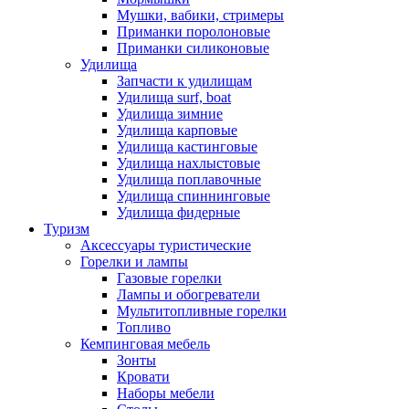
Мушки, вабики, стримеры
Приманки поролоновые
Приманки силиконовые
Удилища
Запчасти к удилищам
Удилища surf, boat
Удилища зимние
Удилища карповые
Удилища кастинговые
Удилища нахлыстовые
Удилища поплавочные
Удилища спиннинговые
Удилища фидерные
Туризм
Аксессуары туристические
Горелки и лампы
Газовые горелки
Лампы и обогреватели
Мультитопливные горелки
Топливо
Кемпинговая мебель
Зонты
Кровати
Наборы мебели