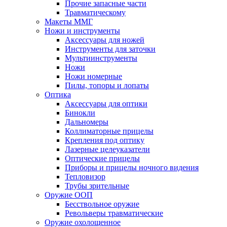
Прочие запасные части
Травматическому
Макеты ММГ
Ножи и инструменты
Аксессуары для ножей
Инструменты для заточки
Мультиинструменты
Ножи
Ножи номерные
Пилы, топоры и лопаты
Оптика
Аксессуары для оптики
Бинокли
Дальномеры
Коллиматорные прицелы
Крепления под оптику
Лазерные целеуказатели
Оптические прицелы
Приборы и прицелы ночного видения
Тепловизор
Трубы зрительные
Оружие ООП
Бесствольное оружие
Револьверы травматические
Оружие охолощенное