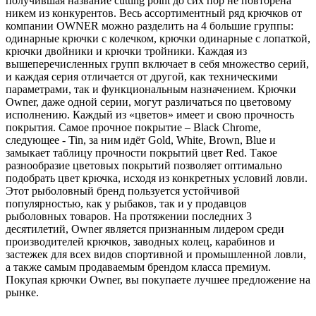
получившая название cutting point до сих пор не повторена
никем из конкурентов. Весь ассортиментный ряд крючков от
компании OWNER можно разделить на 4 большие группы:
одинарные крючки с колечком, крючки одинарные с лопаткой,
крючки двойники и крючки тройники. Каждая из
вышеперечисленных групп включает в себя множество серий,
и каждая серия отличается от другой, как техническими
параметрами, так и функциональным назначением. Крючки
Owner, даже одной серии, могут различаться по цветовому
исполнению. Каждый из «цветов» имеет и свою прочность
покрытия. Самое прочное покрытие – Black Chrome,
следующее - Tin, за ним идёт Gold, White, Brown, Blue и
замыкает таблицу прочности покрытий цвет Red. Такое
разнообразие цветовых покрытий позволяет оптимально
подобрать цвет крючка, исходя из конкретных условий ловли.
Этот рыболовный бренд пользуется устойчивой
популярностью, как у рыбаков, так и у продавцов
рыболовных товаров. На протяжении последних 3
десятилетий, Owner является признанным лидером среди
производителей крючков, заводных колец, карабинов и
застежек для всех видов спортивной и промышленной ловли,
а также самым продаваемым брендом класса премиум.
Покупая крючки Owner, вы покупаете лучшее предложение на
рынке.