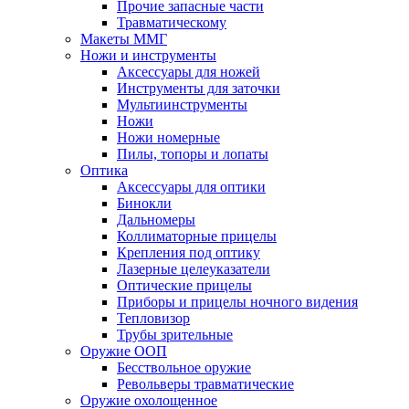
Прочие запасные части
Травматическому
Макеты ММГ
Ножи и инструменты
Аксессуары для ножей
Инструменты для заточки
Мультиинструменты
Ножи
Ножи номерные
Пилы, топоры и лопаты
Оптика
Аксессуары для оптики
Бинокли
Дальномеры
Коллиматорные прицелы
Крепления под оптику
Лазерные целеуказатели
Оптические прицелы
Приборы и прицелы ночного видения
Тепловизор
Трубы зрительные
Оружие ООП
Бесствольное оружие
Револьверы травматические
Оружие охолощенное