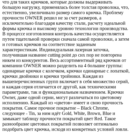
что для таких крючков, которые должны выдерживать
большую нагрузку, применялась более толстая проволока, что,
естественно, увеличивало размер самого крючка. Проблему
прочности OWNER решил не за счет размеров, а
исключительно благодаря качеству стали, расчету идеальной
формы крючка и высокому уровню технологии производства.
В процессе изготовления контроль качества осуществляется
путем тщательной проверки сначала самой проволоки, а затем
и готовых крючков на соответствие заданным
характеристикам. Индивидуальная лазерная заточка,
получившая название cutting point до сих пор не повторена
никем из конкурентов. Весь ассортиментный ряд крючков от
компании OWNER можно разделить на 4 большие группы:
одинарные крючки с колечком, крючки одинарные с лопаткой,
крючки двойники и крючки тройники. Каждая из
вышеперечисленных групп включает в себя множество серий,
и каждая серия отличается от другой, как техническими
параметрами, так и функциональным назначением. Крючки
Owner, даже одной серии, могут различаться по цветовому
исполнению. Каждый из «цветов» имеет и свою прочность
покрытия. Самое прочное покрытие – Black Chrome,
следующее - Tin, за ним идёт Gold, White, Brown, Blue и
замыкает таблицу прочности покрытий цвет Red. Такое
разнообразие цветовых покрытий позволяет оптимально
подобрать цвет крючка, исходя из конкретных условий ловли.