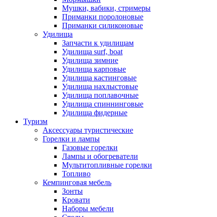
Мушки, вабики, стримеры
Приманки поролоновые
Приманки силиконовые
Удилища
Запчасти к удилищам
Удилища surf, boat
Удилища зимние
Удилища карповые
Удилища кастинговые
Удилища нахлыстовые
Удилища поплавочные
Удилища спиннинговые
Удилища фидерные
Туризм
Аксессуары туристические
Горелки и лампы
Газовые горелки
Лампы и обогреватели
Мультитопливные горелки
Топливо
Кемпинговая мебель
Зонты
Кровати
Наборы мебели