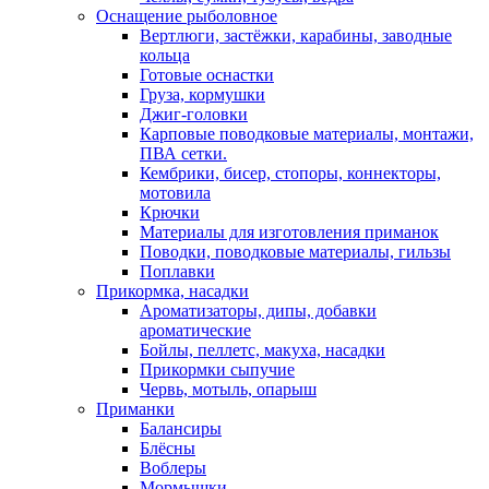
Оснащение рыболовное
Вертлюги, застёжки, карабины, заводные
кольца
Готовые оснастки
Груза, кормушки
Джиг-головки
Карповые поводковые материалы, монтажи,
ПВА сетки.
Кембрики, бисер, стопоры, коннекторы,
мотовила
Крючки
Материалы для изготовления приманок
Поводки, поводковые материалы, гильзы
Поплавки
Прикормка, насадки
Ароматизаторы, дипы, добавки
ароматические
Бойлы, пеллетс, макуха, насадки
Прикормки сыпучие
Червь, мотыль, опарыш
Приманки
Балансиры
Блёсны
Воблеры
Мормышки