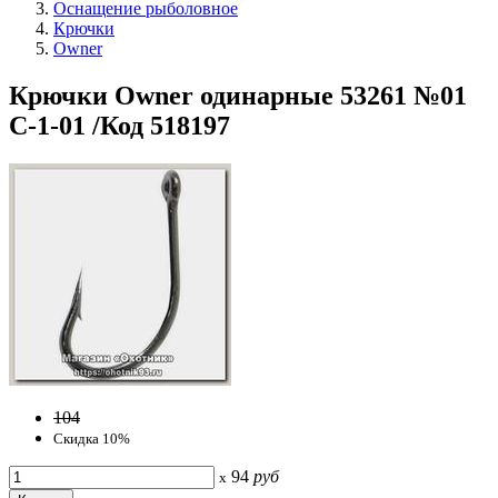
Оснащение рыболовное
Крючки
Owner
Крючки Owner одинарные 53261 №01
C-1-01 /Код 518197
104
Скидка 10%
94
руб
x