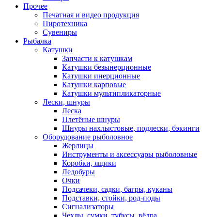
Прочее
Печатная и видео продукция
Пиротехника
Сувениры
Рыбалка
Катушки
Запчасти к катушкам
Катушки безынерционные
Катушки инерционные
Катушки карповые
Катушки мультипликаторные
Лески, шнуры
Леска
Плетёные шнуры
Шнуры нахлыстовые, подлески, бэкинги
Оборудование рыболовное
Жерлицы
Инструменты и аксессуары рыболовные
Коробки, ящики
Ледобуры
Очки
Подсачеки, садки, багры, куканы
Подставки, стойки, род-поды
Сигнализаторы
Чехлы, сумки, тубусы, вёдра