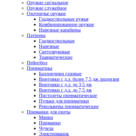
Оружие сигнальное
Оружие служебное
Охотничье оружие
Гладкоствольные ружья
Комбинированное оружие
Нарезные карабины
Патроны
Гладкоствольные
Нарезные
Светозвуковые
Травматические
Пейнтбол
Пневматика
Баллончики газовые
Винтовки с д.э. более 7,5 дж лицензия
Винтовки с д.э. до 3,5 дж
Винтовки с д.э. до 7,5 дж
Пистолеты пневматические
Пульки для пневматики
Револьверы пневматические
Приманки для охоты
Манки
Приманки
Чучела
Электроманок