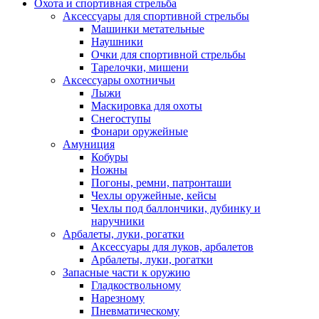
Охота и спортивная стрельба
Аксессуары для спортивной стрельбы
Машинки метательные
Наушники
Очки для спортивной стрельбы
Тарелочки, мишени
Аксессуары охотничьи
Лыжи
Маскировка для охоты
Снегоступы
Фонари оружейные
Амуниция
Кобуры
Ножны
Погоны, ремни, патронташи
Чехлы оружейные, кейсы
Чехлы под баллончики, дубинку и
наручники
Арбалеты, луки, рогатки
Аксессуары для луков, арбалетов
Арбалеты, луки, рогатки
Запасные части к оружию
Гладкоствольному
Нарезному
Пневматическому