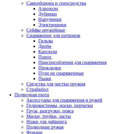
Самооборона и спецсредства
Аэрозоли
Дубинки
Наручники
Электрошоки
Сейфы оружейные
Снаряжение для патронов
Гильзы
Дроби
Капсюли
Порох
Приспособления для снаряжения
Прокладки
Пули не снаряженные
Пыжи
Средства для чистки оружия
Страйкбол
Подводная охота
Аксессуары для снаряжения и ружей
Гидрокостюмы, носки, перчатки
Груза, разгрузки, пояса
Маски, трубки, ласты
Ножи для дайвинга
Подводные ружья
Фонари