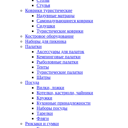
Столы
Стулья
Коврики туристические
Надувные матрацы
Самонадувающиеся коврики
Сидушки
Туристические коврики
Костровое оборудование
Наборы для пикника
Палатки
Аксессуары для палаток
Кемпинговые палатки
Рыболовные палатки
Тенты
Туристические палатки
Шатры
Посуда
Вилки, ложки
Котелки, кастрюли, чайники
Кружки
Кухонные принадлежности
Наборы посуды
Тарелки
Фляги
Рюкзаки и сумки