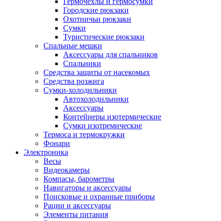
Гермочехлы и гермосумки
Городские рюкзаки
Охотничьи рюкзаки
Сумки
Туристические рюкзаки
Спальные мешки
Аксессуары для спальников
Спальники
Средства защиты от насекомых
Средства розжига
Сумки-холодильники
Автохолодильники
Аксессуары
Контейнеры изотермические
Сумки изотремические
Термоса и термокружки
Фонари
Электроника
Весы
Видеокамеры
Компасы, барометры
Навигаторы и аксессуары
Поисковые и охранные приборы
Рации и аксессуары
Элементы питания