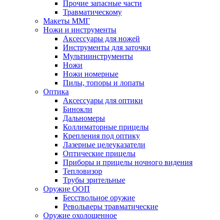
Прочие запасные части
Травматическому
Макеты ММГ
Ножи и инструменты
Аксессуары для ножей
Инструменты для заточки
Мультиинструменты
Ножи
Ножи номерные
Пилы, топоры и лопаты
Оптика
Аксессуары для оптики
Бинокли
Дальномеры
Коллиматорные прицелы
Крепления под оптику
Лазерные целеуказатели
Оптические прицелы
Приборы и прицелы ночного видения
Тепловизор
Трубы зрительные
Оружие ООП
Бесствольное оружие
Револьверы травматические
Оружие охолощенное