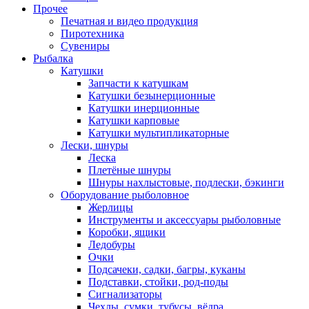
Прочее
Печатная и видео продукция
Пиротехника
Сувениры
Рыбалка
Катушки
Запчасти к катушкам
Катушки безынерционные
Катушки инерционные
Катушки карповые
Катушки мультипликаторные
Лески, шнуры
Леска
Плетёные шнуры
Шнуры нахлыстовые, подлески, бэкинги
Оборудование рыболовное
Жерлицы
Инструменты и аксессуары рыболовные
Коробки, ящики
Ледобуры
Очки
Подсачеки, садки, багры, куканы
Подставки, стойки, род-поды
Сигнализаторы
Чехлы, сумки, тубусы, вёдра