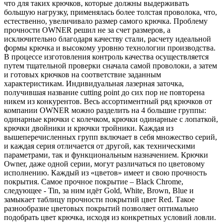
что для таких крючков, которые должны выдерживать
большую нагрузку, применялась более толстая проволока, что,
естественно, увеличивало размер самого крючка. Проблему
прочности OWNER решил не за счет размеров, а
исключительно благодаря качеству стали, расчету идеальной
формы крючка и высокому уровню технологии производства.
В процессе изготовления контроль качества осуществляется
путем тщательной проверки сначала самой проволоки, а затем
и готовых крючков на соответствие заданным
характеристикам. Индивидуальная лазерная заточка,
получившая название cutting point до сих пор не повторена
никем из конкурентов. Весь ассортиментный ряд крючков от
компании OWNER можно разделить на 4 большие группы:
одинарные крючки с колечком, крючки одинарные с лопаткой,
крючки двойники и крючки тройники. Каждая из
вышеперечисленных групп включает в себя множество серий,
и каждая серия отличается от другой, как техническими
параметрами, так и функциональным назначением. Крючки
Owner, даже одной серии, могут различаться по цветовому
исполнению. Каждый из «цветов» имеет и свою прочность
покрытия. Самое прочное покрытие – Black Chrome,
следующее - Tin, за ним идёт Gold, White, Brown, Blue и
замыкает таблицу прочности покрытий цвет Red. Такое
разнообразие цветовых покрытий позволяет оптимально
подобрать цвет крючка, исходя из конкретных условий ловли.