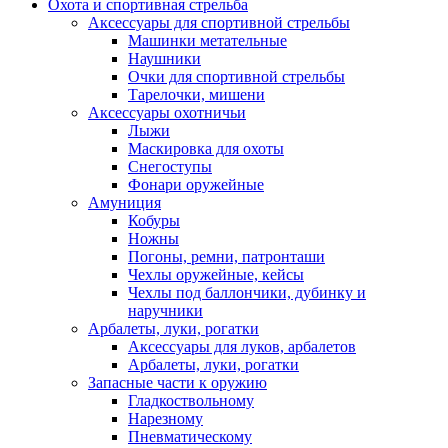
Охота и спортивная стрельба
Аксессуары для спортивной стрельбы
Машинки метательные
Наушники
Очки для спортивной стрельбы
Тарелочки, мишени
Аксессуары охотничьи
Лыжи
Маскировка для охоты
Снегоступы
Фонари оружейные
Амуниция
Кобуры
Ножны
Погоны, ремни, патронташи
Чехлы оружейные, кейсы
Чехлы под баллончики, дубинку и
наручники
Арбалеты, луки, рогатки
Аксессуары для луков, арбалетов
Арбалеты, луки, рогатки
Запасные части к оружию
Гладкоствольному
Нарезному
Пневматическому