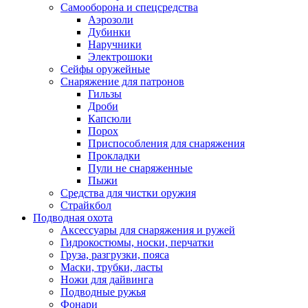
Самооборона и спецсредства
Аэрозоли
Дубинки
Наручники
Электрошоки
Сейфы оружейные
Снаряжение для патронов
Гильзы
Дроби
Капсюли
Порох
Приспособления для снаряжения
Прокладки
Пули не снаряженные
Пыжи
Средства для чистки оружия
Страйкбол
Подводная охота
Аксессуары для снаряжения и ружей
Гидрокостюмы, носки, перчатки
Груза, разгрузки, пояса
Маски, трубки, ласты
Ножи для дайвинга
Подводные ружья
Фонари