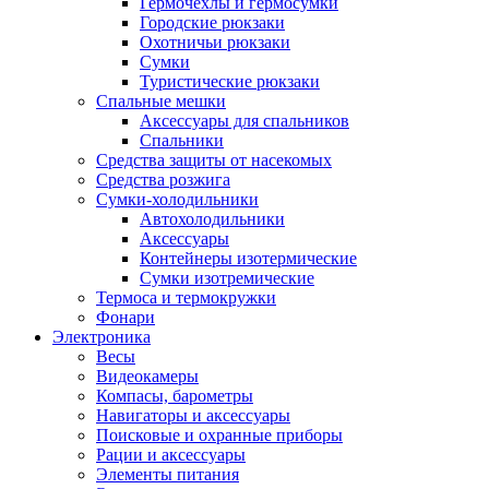
Гермочехлы и гермосумки
Городские рюкзаки
Охотничьи рюкзаки
Сумки
Туристические рюкзаки
Спальные мешки
Аксессуары для спальников
Спальники
Средства защиты от насекомых
Средства розжига
Сумки-холодильники
Автохолодильники
Аксессуары
Контейнеры изотермические
Сумки изотремические
Термоса и термокружки
Фонари
Электроника
Весы
Видеокамеры
Компасы, барометры
Навигаторы и аксессуары
Поисковые и охранные приборы
Рации и аксессуары
Элементы питания