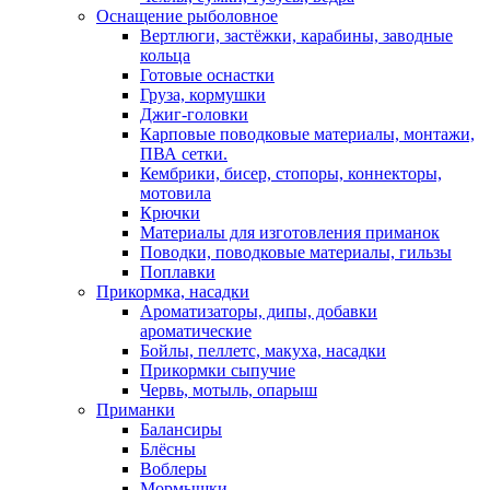
Оснащение рыболовное
Вертлюги, застёжки, карабины, заводные
кольца
Готовые оснастки
Груза, кормушки
Джиг-головки
Карповые поводковые материалы, монтажи,
ПВА сетки.
Кембрики, бисер, стопоры, коннекторы,
мотовила
Крючки
Материалы для изготовления приманок
Поводки, поводковые материалы, гильзы
Поплавки
Прикормка, насадки
Ароматизаторы, дипы, добавки
ароматические
Бойлы, пеллетс, макуха, насадки
Прикормки сыпучие
Червь, мотыль, опарыш
Приманки
Балансиры
Блёсны
Воблеры
Мормышки