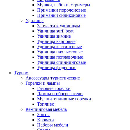
Мушки, вабики, стримеры
Приманки поролоновые
Приманки силиконовые
Удилища
Запчасти к удилищам
Удилища surf, boat
Удилища зимние
Удилища карповые
Удилища кастинговые
Удилища нахлыстовые
Удилища поплавочные
Удилища спиннинговые
Удилища фидерные
Туризм
Аксессуары туристические
Горелки и лампы
Газовые горелки
Лампы и обогреватели
Мультитопливные горелки
Топливо
Кемпинговая мебель
Зонты
Кровати
Наборы мебели