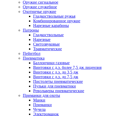
Оружие сигнальное
Оружие служебное
Охотничье оружие
Гладкоствольные ружья
Комбинированное оружие
Нарезные карабины
Патроны
Гладкоствольные
Нарезные
Светозвуковые
Травматические
Пейнтбол
Пневматика
Баллончики газовые
Винтовки с д.э. более 7,5 дж лицензия
Винтовки с д.э. до 3,5 дж
Винтовки с д.э. до 7,5 дж
Пистолеты пневматические
Пульки для пневматики
Револьверы пневматические
Приманки для охоты
Манки
Приманки
Чучела
Электроманок