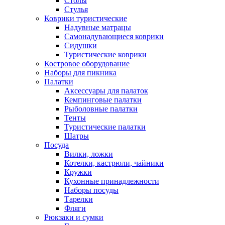
Столы
Стулья
Коврики туристические
Надувные матрацы
Самонадувающиеся коврики
Сидушки
Туристические коврики
Костровое оборудование
Наборы для пикника
Палатки
Аксессуары для палаток
Кемпинговые палатки
Рыболовные палатки
Тенты
Туристические палатки
Шатры
Посуда
Вилки, ложки
Котелки, кастрюли, чайники
Кружки
Кухонные принадлежности
Наборы посуды
Тарелки
Фляги
Рюкзаки и сумки