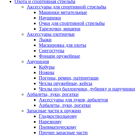
Охота и спортивная стрельба
Аксессуары для спортивной стрельбы
Машинки метательные
Наушники
Очки для спортивной стрельбы
Тарелочки, мишени
Аксессуары охотничьи
Лыжи
Маскировка для охоты
Снегоступы
Фонари оружейные
Амуниция
Кобуры
Ножны
Погоны, ремни, патронташи
Чехлы оружейные, кейсы
Чехлы под баллончики, дубинку и наручники
Арбалеты, луки, рогатки
Аксессуары для луков, арбалетов
Арбалеты, луки, рогатки
Запасные части к оружию
Гладкоствольному
Нарезному
Пневматическому
Прочие запасные части