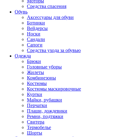
Моторы
Средства спасения
Обувь
Аксессуары для обуви
Ботинки
Вейдерсы
Носки
Сандали
Сапоги
Средства ухода за обувью
Одежда
Брюки
Головные уборы
Жилеты
Комбинезоны
Костюмы
Костюмы маскировочные
Куртки
Майки, рубашки
Перчатки
Плащи, дождевики
Ремни, подтяжки
Свитера
Термобелье
Шорты