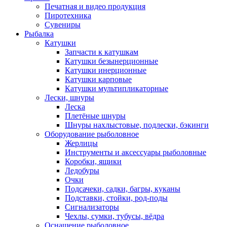
Печатная и видео продукция
Пиротехника
Сувениры
Рыбалка
Катушки
Запчасти к катушкам
Катушки безынерционные
Катушки инерционные
Катушки карповые
Катушки мультипликаторные
Лески, шнуры
Леска
Плетёные шнуры
Шнуры нахлыстовые, подлески, бэкинги
Оборудование рыболовное
Жерлицы
Инструменты и аксессуары рыболовные
Коробки, ящики
Ледобуры
Очки
Подсачеки, садки, багры, куканы
Подставки, стойки, род-поды
Сигнализаторы
Чехлы, сумки, тубусы, вёдра
Оснащение рыболовное