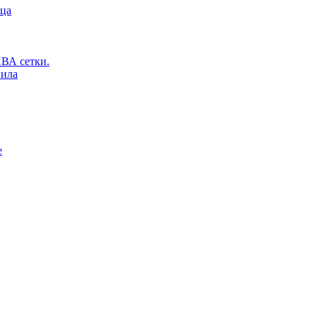
ьца
ВА сетки.
вила
е