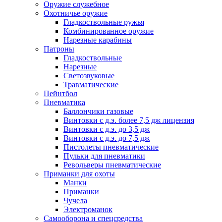
Оружие служебное
Охотничье оружие
Гладкоствольные ружья
Комбинированное оружие
Нарезные карабины
Патроны
Гладкоствольные
Нарезные
Светозвуковые
Травматические
Пейнтбол
Пневматика
Баллончики газовые
Винтовки с д.э. более 7,5 дж лицензия
Винтовки с д.э. до 3,5 дж
Винтовки с д.э. до 7,5 дж
Пистолеты пневматические
Пульки для пневматики
Револьверы пневматические
Приманки для охоты
Манки
Приманки
Чучела
Электроманок
Самооборона и спецсредства