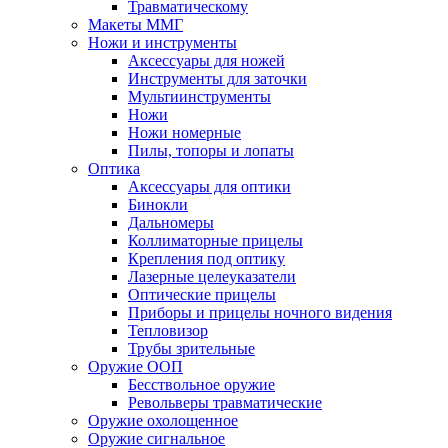
Травматическому
Макеты ММГ
Ножи и инструменты
Аксессуары для ножей
Инструменты для заточки
Мультиинструменты
Ножи
Ножи номерные
Пилы, топоры и лопаты
Оптика
Аксессуары для оптики
Бинокли
Дальномеры
Коллиматорные прицелы
Крепления под оптику
Лазерные целеуказатели
Оптические прицелы
Приборы и прицелы ночного видения
Тепловизор
Трубы зрительные
Оружие ООП
Бесствольное оружие
Револьверы травматические
Оружие охолощенное
Оружие сигнальное