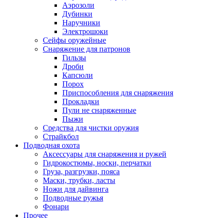
Аэрозоли
Дубинки
Наручники
Электрошоки
Сейфы оружейные
Снаряжение для патронов
Гильзы
Дроби
Капсюли
Порох
Приспособления для снаряжения
Прокладки
Пули не снаряженные
Пыжи
Средства для чистки оружия
Страйкбол
Подводная охота
Аксессуары для снаряжения и ружей
Гидрокостюмы, носки, перчатки
Груза, разгрузки, пояса
Маски, трубки, ласты
Ножи для дайвинга
Подводные ружья
Фонари
Прочее