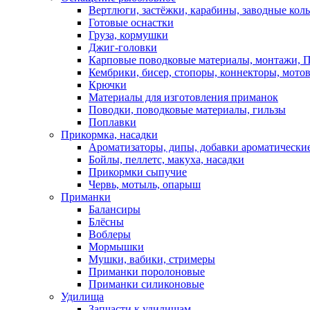
Вертлюги, застёжки, карабины, заводные кол
Готовые оснастки
Груза, кормушки
Джиг-головки
Карповые поводковые материалы, монтажи, П
Кембрики, бисер, стопоры, коннекторы, мото
Крючки
Материалы для изготовления приманок
Поводки, поводковые материалы, гильзы
Поплавки
Прикормка, насадки
Ароматизаторы, дипы, добавки ароматически
Бойлы, пеллетс, макуха, насадки
Прикормки сыпучие
Червь, мотыль, опарыш
Приманки
Балансиры
Блёсны
Воблеры
Мормышки
Мушки, вабики, стримеры
Приманки поролоновые
Приманки силиконовые
Удилища
Запчасти к удилищам