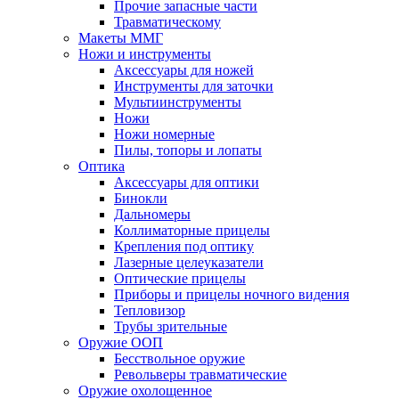
Прочие запасные части
Травматическому
Макеты ММГ
Ножи и инструменты
Аксессуары для ножей
Инструменты для заточки
Мультиинструменты
Ножи
Ножи номерные
Пилы, топоры и лопаты
Оптика
Аксессуары для оптики
Бинокли
Дальномеры
Коллиматорные прицелы
Крепления под оптику
Лазерные целеуказатели
Оптические прицелы
Приборы и прицелы ночного видения
Тепловизор
Трубы зрительные
Оружие ООП
Бесствольное оружие
Револьверы травматические
Оружие охолощенное