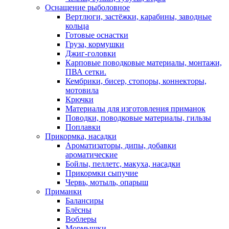
Оснащение рыболовное
Вертлюги, застёжки, карабины, заводные
кольца
Готовые оснастки
Груза, кормушки
Джиг-головки
Карповые поводковые материалы, монтажи,
ПВА сетки.
Кембрики, бисер, стопоры, коннекторы,
мотовила
Крючки
Материалы для изготовления приманок
Поводки, поводковые материалы, гильзы
Поплавки
Прикормка, насадки
Ароматизаторы, дипы, добавки
ароматические
Бойлы, пеллетс, макуха, насадки
Прикормки сыпучие
Червь, мотыль, опарыш
Приманки
Балансиры
Блёсны
Воблеры
Мормышки