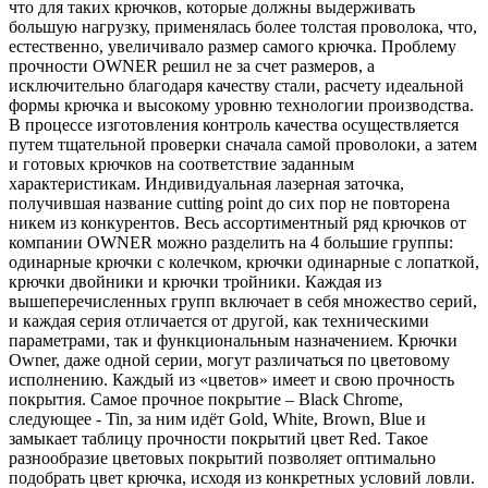
что для таких крючков, которые должны выдерживать
большую нагрузку, применялась более толстая проволока, что,
естественно, увеличивало размер самого крючка. Проблему
прочности OWNER решил не за счет размеров, а
исключительно благодаря качеству стали, расчету идеальной
формы крючка и высокому уровню технологии производства.
В процессе изготовления контроль качества осуществляется
путем тщательной проверки сначала самой проволоки, а затем
и готовых крючков на соответствие заданным
характеристикам. Индивидуальная лазерная заточка,
получившая название cutting point до сих пор не повторена
никем из конкурентов. Весь ассортиментный ряд крючков от
компании OWNER можно разделить на 4 большие группы:
одинарные крючки с колечком, крючки одинарные с лопаткой,
крючки двойники и крючки тройники. Каждая из
вышеперечисленных групп включает в себя множество серий,
и каждая серия отличается от другой, как техническими
параметрами, так и функциональным назначением. Крючки
Owner, даже одной серии, могут различаться по цветовому
исполнению. Каждый из «цветов» имеет и свою прочность
покрытия. Самое прочное покрытие – Black Chrome,
следующее - Tin, за ним идёт Gold, White, Brown, Blue и
замыкает таблицу прочности покрытий цвет Red. Такое
разнообразие цветовых покрытий позволяет оптимально
подобрать цвет крючка, исходя из конкретных условий ловли.