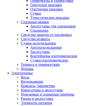
Гермочехлы и гермосумки
Городские рюкзаки
Охотничьи рюкзаки
Сумки
Туристические рюкзаки
Спальные мешки
Аксессуары для спальников
Спальники
Средства защиты от насекомых
Средства розжига
Сумки-холодильники
Автохолодильники
Аксессуары
Контейнеры изотермические
Сумки изотремические
Термоса и термокружки
Фонари
Электроника
Весы
Видеокамеры
Компасы, барометры
Навигаторы и аксессуары
Поисковые и охранные приборы
Рации и аксессуары
Элементы питания