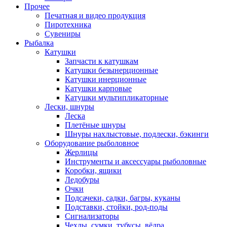
Прочее
Печатная и видео продукция
Пиротехника
Сувениры
Рыбалка
Катушки
Запчасти к катушкам
Катушки безынерционные
Катушки инерционные
Катушки карповые
Катушки мультипликаторные
Лески, шнуры
Леска
Плетёные шнуры
Шнуры нахлыстовые, подлески, бэкинги
Оборудование рыболовное
Жерлицы
Инструменты и аксессуары рыболовные
Коробки, ящики
Ледобуры
Очки
Подсачеки, садки, багры, куканы
Подставки, стойки, род-поды
Сигнализаторы
Чехлы, сумки, тубусы, вёдра