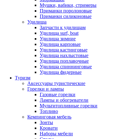
Мушки, вабики, стримеры
Приманки поролоновые
Приманки силиконовые
Удилища
Запчасти к удилищам
Удилища surf, boat
Удилища зимние
Удилища карповые
Удилища кастинговые
Удилища нахлыстовые
Удилища поплавочные
Удилища спиннинговые
Удилища фидерные
Туризм
Аксессуары туристические
Горелки и лампы
Газовые горелки
Лампы и обогреватели
Мультитопливные горелки
Топливо
Кемпинговая мебель
Зонты
Кровати
Наборы мебели