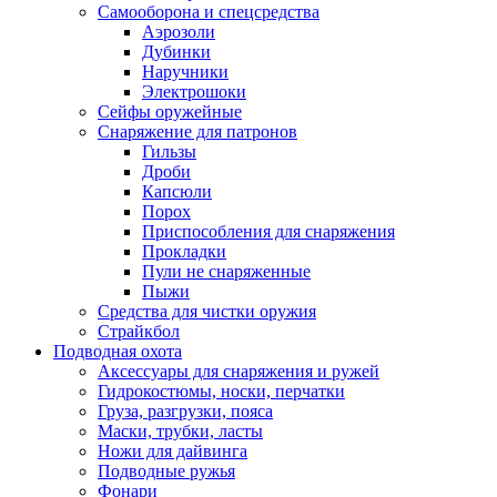
Самооборона и спецсредства
Аэрозоли
Дубинки
Наручники
Электрошоки
Сейфы оружейные
Снаряжение для патронов
Гильзы
Дроби
Капсюли
Порох
Приспособления для снаряжения
Прокладки
Пули не снаряженные
Пыжи
Средства для чистки оружия
Страйкбол
Подводная охота
Аксессуары для снаряжения и ружей
Гидрокостюмы, носки, перчатки
Груза, разгрузки, пояса
Маски, трубки, ласты
Ножи для дайвинга
Подводные ружья
Фонари