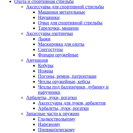
Охота и спортивная стрельба
Аксессуары для спортивной стрельбы
Машинки метательные
Наушники
Очки для спортивной стрельбы
Тарелочки, мишени
Аксессуары охотничьи
Лыжи
Маскировка для охоты
Снегоступы
Фонари оружейные
Амуниция
Кобуры
Ножны
Погоны, ремни, патронташи
Чехлы оружейные, кейсы
Чехлы под баллончики, дубинку и
наручники
Арбалеты, луки, рогатки
Аксессуары для луков, арбалетов
Арбалеты, луки, рогатки
Запасные части к оружию
Гладкоствольному
Нарезному
Пневматическому