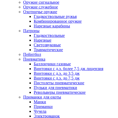
Оружие сигнальное
Оружие служебное
Охотничье оружие
Гладкоствольные ружья
Комбинированное оружие
Нарезные карабины
Патроны
Гладкоствольные
Нарезные
Светозвуковые
Травматические
Пейнтбол
Пневматика
Баллончики газовые
Винтовки с д.э. более 7,5 дж лицензия
Винтовки с д.э. до 3,5 дж
Винтовки с д.э. до 7,5 дж
Пистолеты пневматические
Пульки для пневматики
Револьверы пневматические
Приманки для охоты
Манки
Приманки
Чучела
Электроманок