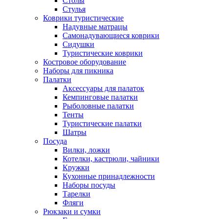
Столы
Стулья
Коврики туристические
Надувные матрацы
Самонадувающиеся коврики
Сидушки
Туристические коврики
Костровое оборудование
Наборы для пикника
Палатки
Аксессуары для палаток
Кемпинговые палатки
Рыболовные палатки
Тенты
Туристические палатки
Шатры
Посуда
Вилки, ложки
Котелки, кастрюли, чайники
Кружки
Кухонные принадлежности
Наборы посуды
Тарелки
Фляги
Рюкзаки и сумки