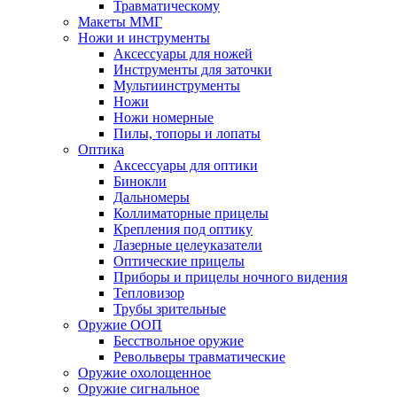
Травматическому
Макеты ММГ
Ножи и инструменты
Аксессуары для ножей
Инструменты для заточки
Мультиинструменты
Ножи
Ножи номерные
Пилы, топоры и лопаты
Оптика
Аксессуары для оптики
Бинокли
Дальномеры
Коллиматорные прицелы
Крепления под оптику
Лазерные целеуказатели
Оптические прицелы
Приборы и прицелы ночного видения
Тепловизор
Трубы зрительные
Оружие ООП
Бесствольное оружие
Револьверы травматические
Оружие охолощенное
Оружие сигнальное