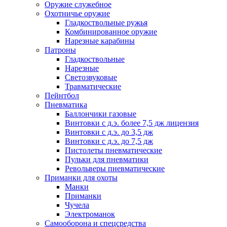
Оружие служебное
Охотничье оружие
Гладкоствольные ружья
Комбинированное оружие
Нарезные карабины
Патроны
Гладкоствольные
Нарезные
Светозвуковые
Травматические
Пейнтбол
Пневматика
Баллончики газовые
Винтовки с д.э. более 7,5 дж лицензия
Винтовки с д.э. до 3,5 дж
Винтовки с д.э. до 7,5 дж
Пистолеты пневматические
Пульки для пневматики
Револьверы пневматические
Приманки для охоты
Манки
Приманки
Чучела
Электроманок
Самооборона и спецсредства