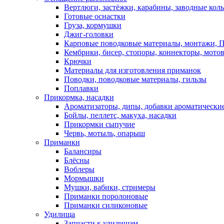
Вертлюги, застёжки, карабины, заводные кол
Готовые оснастки
Груза, кормушки
Джиг-головки
Карповые поводковые материалы, монтажи, П
Кембрики, бисер, стопоры, коннекторы, мото
Крючки
Материалы для изготовления приманок
Поводки, поводковые материалы, гильзы
Поплавки
Прикормка, насадки
Ароматизаторы, дипы, добавки ароматически
Бойлы, пеллетс, макуха, насадки
Прикормки сыпучие
Червь, мотыль, опарыш
Приманки
Балансиры
Блёсны
Воблеры
Мормышки
Мушки, вабики, стримеры
Приманки поролоновые
Приманки силиконовые
Удилища
Запчасти к удилищам