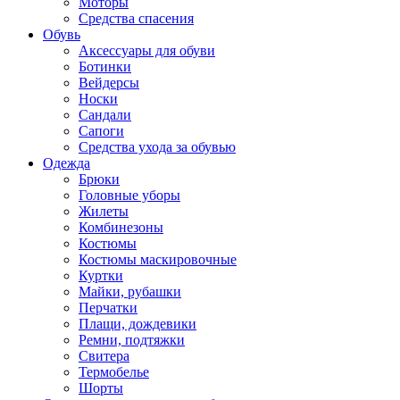
Моторы
Средства спасения
Обувь
Аксессуары для обуви
Ботинки
Вейдерсы
Носки
Сандали
Сапоги
Средства ухода за обувью
Одежда
Брюки
Головные уборы
Жилеты
Комбинезоны
Костюмы
Костюмы маскировочные
Куртки
Майки, рубашки
Перчатки
Плащи, дождевики
Ремни, подтяжки
Свитера
Термобелье
Шорты