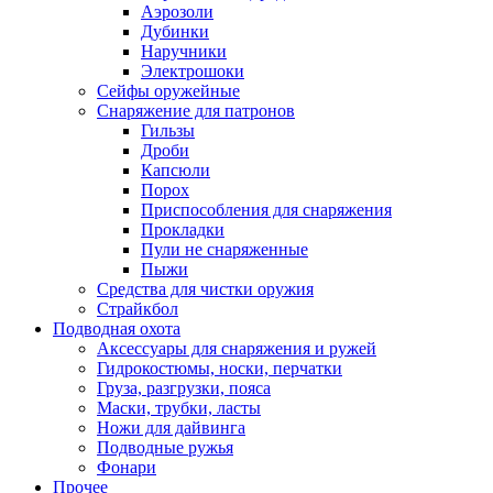
Аэрозоли
Дубинки
Наручники
Электрошоки
Сейфы оружейные
Снаряжение для патронов
Гильзы
Дроби
Капсюли
Порох
Приспособления для снаряжения
Прокладки
Пули не снаряженные
Пыжи
Средства для чистки оружия
Страйкбол
Подводная охота
Аксессуары для снаряжения и ружей
Гидрокостюмы, носки, перчатки
Груза, разгрузки, пояса
Маски, трубки, ласты
Ножи для дайвинга
Подводные ружья
Фонари
Прочее