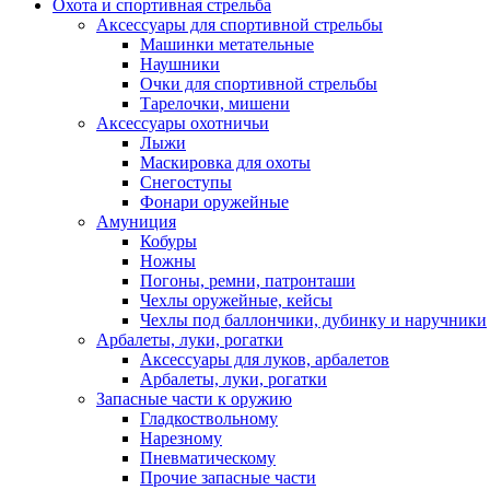
Охота и спортивная стрельба
Аксессуары для спортивной стрельбы
Машинки метательные
Наушники
Очки для спортивной стрельбы
Тарелочки, мишени
Аксессуары охотничьи
Лыжи
Маскировка для охоты
Снегоступы
Фонари оружейные
Амуниция
Кобуры
Ножны
Погоны, ремни, патронташи
Чехлы оружейные, кейсы
Чехлы под баллончики, дубинку и наручники
Арбалеты, луки, рогатки
Аксессуары для луков, арбалетов
Арбалеты, луки, рогатки
Запасные части к оружию
Гладкоствольному
Нарезному
Пневматическому
Прочие запасные части