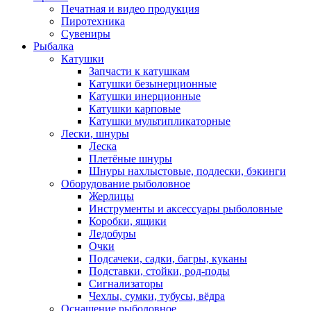
Печатная и видео продукция
Пиротехника
Сувениры
Рыбалка
Катушки
Запчасти к катушкам
Катушки безынерционные
Катушки инерционные
Катушки карповые
Катушки мультипликаторные
Лески, шнуры
Леска
Плетёные шнуры
Шнуры нахлыстовые, подлески, бэкинги
Оборудование рыболовное
Жерлицы
Инструменты и аксессуары рыболовные
Коробки, ящики
Ледобуры
Очки
Подсачеки, садки, багры, куканы
Подставки, стойки, род-поды
Сигнализаторы
Чехлы, сумки, тубусы, вёдра
Оснащение рыболовное