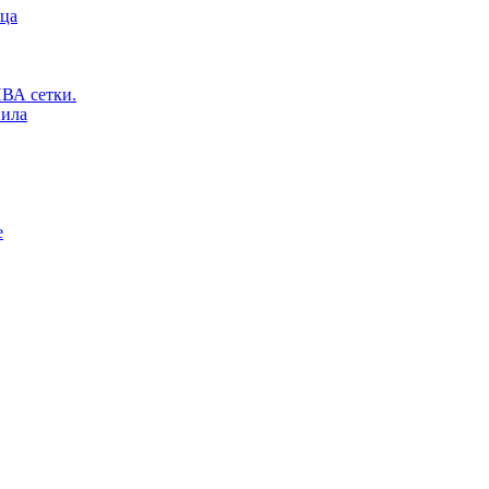
ьца
ВА сетки.
вила
е