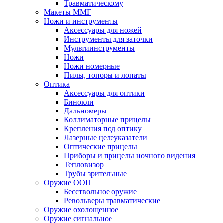
Травматическому
Макеты ММГ
Ножи и инструменты
Аксессуары для ножей
Инструменты для заточки
Мультиинструменты
Ножи
Ножи номерные
Пилы, топоры и лопаты
Оптика
Аксессуары для оптики
Бинокли
Дальномеры
Коллиматорные прицелы
Крепления под оптику
Лазерные целеуказатели
Оптические прицелы
Приборы и прицелы ночного видения
Тепловизор
Трубы зрительные
Оружие ООП
Бесствольное оружие
Револьверы травматические
Оружие охолощенное
Оружие сигнальное