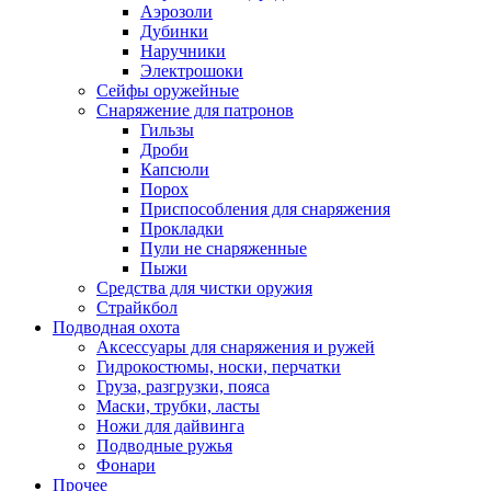
Аэрозоли
Дубинки
Наручники
Электрошоки
Сейфы оружейные
Снаряжение для патронов
Гильзы
Дроби
Капсюли
Порох
Приспособления для снаряжения
Прокладки
Пули не снаряженные
Пыжи
Средства для чистки оружия
Страйкбол
Подводная охота
Аксессуары для снаряжения и ружей
Гидрокостюмы, носки, перчатки
Груза, разгрузки, пояса
Маски, трубки, ласты
Ножи для дайвинга
Подводные ружья
Фонари
Прочее