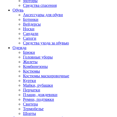
Моторы
Средства спасения
Обувь
Аксессуары для обуви
Ботинки
Вейдерсы
Носки
Сандали
Сапоги
Средства ухода за обувью
Одежда
Брюки
Головные уборы
Жилеты
Комбинезоны
Костюмы
Костюмы маскировочные
Куртки
Майки, рубашки
Перчатки
Плащи, дождевики
Ремни, подтяжки
Свитера
Термобелье
Шорты