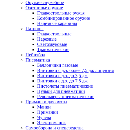
Оружие служебное
Охотничье оружие
Гладкоствольные ружья
Комбинированное оружие
Нарезные карабины
Патроны
Гладкоствольные
Нарезные
Светозвуковые
Травматические
Пейнтбол
Пневматика
Баллончики газовые
Винтовки с д.э. более 7,5 дж лицензия
Винтовки с д.э. до 3,5 дж
Винтовки с д.э. до 7,5 дж
Пистолеты пневматические
Пульки для пневматики
Револьверы пневматические
Приманки для охоты
Манки
Приманки
Чучела
Электроманок
Самооборона и спецсредства