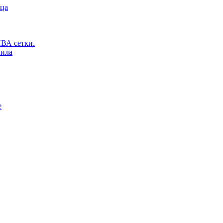
ьца
ВА сетки.
вила
е