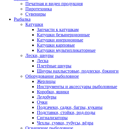
Печатная и видео продукция
Пиротехника
Сувениры
Рыбалка
Катушки
Запчасти к катушкам
Катушки безынерционные
Катушки инерционные
Катушки карповые
Катушки мультипликаторные
Лески, шнуры
Леска
Плетёные шнуры
Шнуры нахлыстовые, подлески, бэкинги
Оборудование рыболовное
Жерлицы
Инструменты и аксессуары рыболовные
Коробки, ящики
Ледобуры
Очки
Подсачеки, садки, багры, куканы
Подставки, стойки, род-поды
Сигнализаторы
Чехлы, сумки, тубусы, вёдра
Оснащение рыболовное