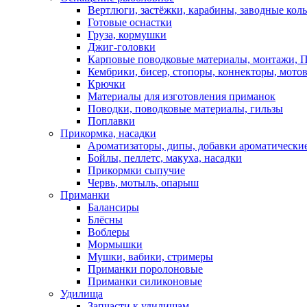
Вертлюги, застёжки, карабины, заводные кол
Готовые оснастки
Груза, кормушки
Джиг-головки
Карповые поводковые материалы, монтажи, П
Кембрики, бисер, стопоры, коннекторы, мото
Крючки
Материалы для изготовления приманок
Поводки, поводковые материалы, гильзы
Поплавки
Прикормка, насадки
Ароматизаторы, дипы, добавки ароматически
Бойлы, пеллетс, макуха, насадки
Прикормки сыпучие
Червь, мотыль, опарыш
Приманки
Балансиры
Блёсны
Воблеры
Мормышки
Мушки, вабики, стримеры
Приманки поролоновые
Приманки силиконовые
Удилища
Запчасти к удилищам