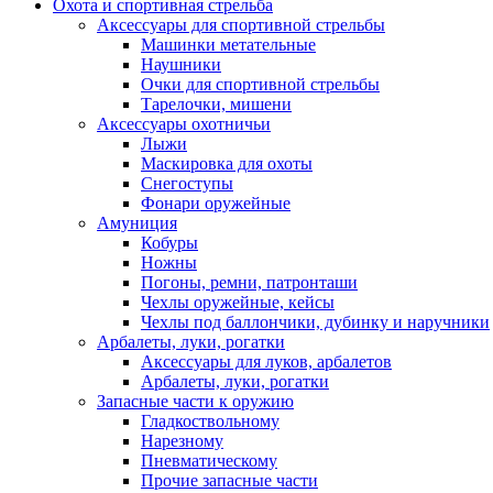
Охота и спортивная стрельба
Аксессуары для спортивной стрельбы
Машинки метательные
Наушники
Очки для спортивной стрельбы
Тарелочки, мишени
Аксессуары охотничьи
Лыжи
Маскировка для охоты
Снегоступы
Фонари оружейные
Амуниция
Кобуры
Ножны
Погоны, ремни, патронташи
Чехлы оружейные, кейсы
Чехлы под баллончики, дубинку и наручники
Арбалеты, луки, рогатки
Аксессуары для луков, арбалетов
Арбалеты, луки, рогатки
Запасные части к оружию
Гладкоствольному
Нарезному
Пневматическому
Прочие запасные части